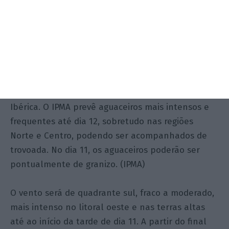
os valores por bacia no momento desta análise.
(APA – Agência Portuguesa do Ambiente)
Cenário meteorológico
A semana começa condicionada por uma região
depressionária centrada a oeste da Península
Ibérica. O IPMA prevê aguaceiros mais intensos e
frequentes até dia 12, sobretudo nas regiões
Norte e Centro, podendo ser acompanhados de
trovoada. No dia 11, os aguaceiros poderão ser
pontualmente de granizo. (IPMA)
O vento será de quadrante sul, fraco a moderado,
mais intenso no litoral oeste e nas terras altas
até ao início da tarde de dia 11. A partir do final