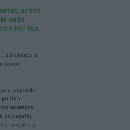
resas, as Fed
até onde
mo a Fed fala
 (Fed) chegou à
ão pouco
s para responder
 política
rou os preços
o de trabalho
ump, continua a