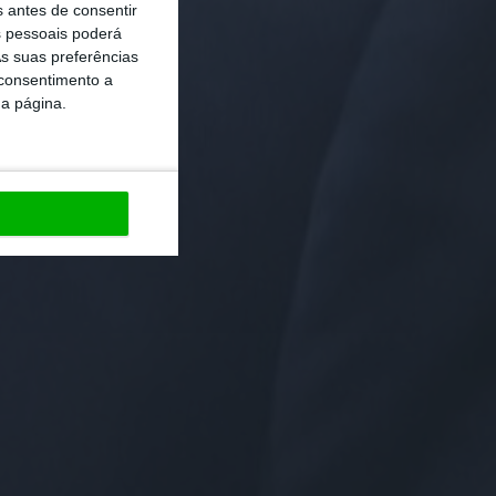
s antes de consentir
 pessoais poderá
s suas preferências
 consentimento a
da página.