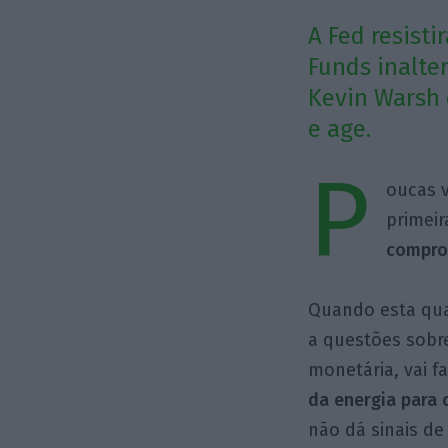
A Fed resist
Funds inalte
Kevin Warsh 
e age.
P
oucas 
primei
compro
Quando esta quar
a questões sobr
monetária, vai f
da energia para 
não dá sinais de