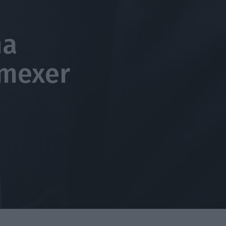
na
 mexer