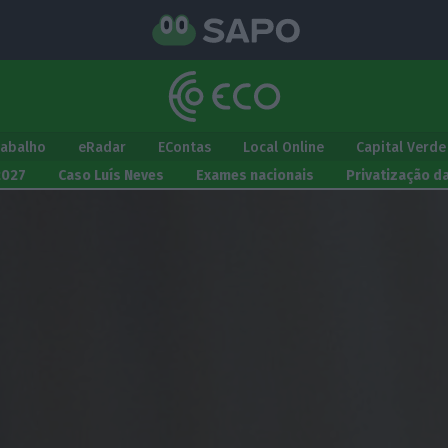
rabalho
eRadar
EContas
Local Online
Capital Verde
2027
Caso Luís Neves
Exames nacionais
Privatização d