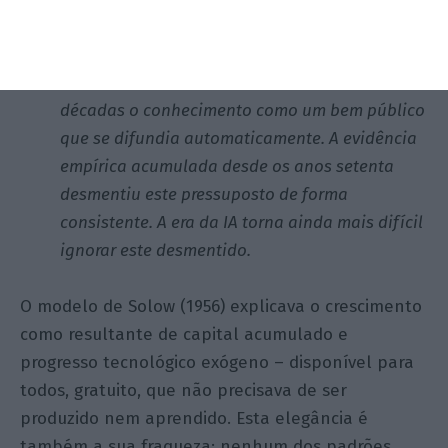
desenvolvimento – e o que a teoria
menosprezava
A teoria económica neoclássica tratou durante
décadas o conhecimento como um bem público
que se difundia automaticamente. A evidência
empírica acumulada desde os anos setenta
desmentiu este pressuposto de forma
consistente. A era da IA torna ainda mais difícil
ignorar este desmentido.
O modelo de Solow (1956) explicava o crescimento
como resultante de capital acumulado e
progresso tecnológico exógeno – disponível para
todos, gratuito, que não precisava de ser
produzido nem aprendido. Esta elegância é
também a sua fraqueza: nenhum dos padrões