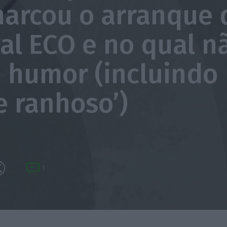
arcou o arranque 
val ECO e no qual n
u humor (incluindo
e ranhoso’)
1