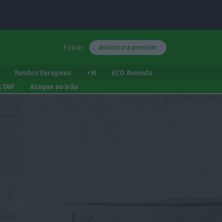
Entrar
Assinatura premium
Fundos Europeus
+M
ECO Avenida
a TAP
Ataque ao Irão