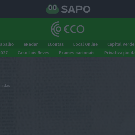
rabalho
eRadar
EContas
Local Online
Capital Verde
2027
Caso Luís Neves
Exames nacionais
Privatização d
midas