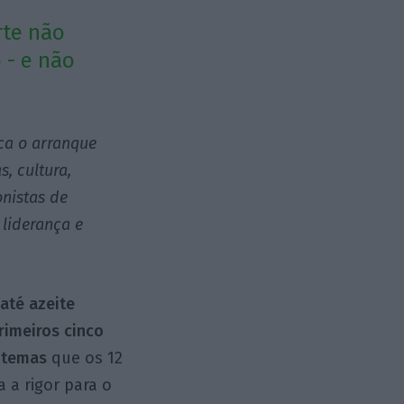
rte não
 - e não
rca o arranque
, cultura,
onistas de
 liderança e
 até azeite
rimeiros cinco
s temas
que os 12
 a rigor para o