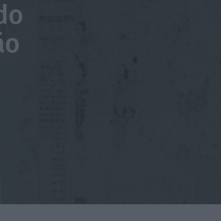
do
ão