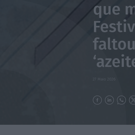
que m
Festi
falto
‘azeit
27 Maio 2026