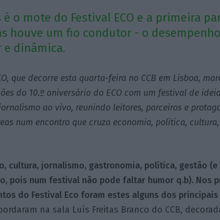
 é o mote do Festival ECO e a primeira pa
as houve um fio condutor - o desempenho
 e dinâmica.
CO, que decorre esta quarta-feira no CCB em Lisboa, ma
ões do 10.º aniversário do ECO com um festival de ideias
jornalismo ao vivo, reunindo leitores, parceiros e protag
reas num encontro que cruza economia, política, cultura,
o, cultura, jornalismo, gastronomia, política, gestão (e
o, pois num festival não pode faltar humor q.b). Nos p
os do Festival Eco foram estes alguns dos principai
bordaram na sala Luís Freitas Branco do CCB, decorada