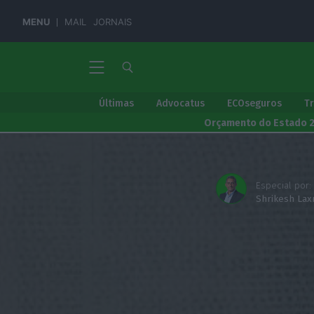
MENU
MAIL
JORNAIS
Últimas
Advocatus
ECOseguros
T
Orçamento do Estado 
Especial por:
Shrikesh Lax