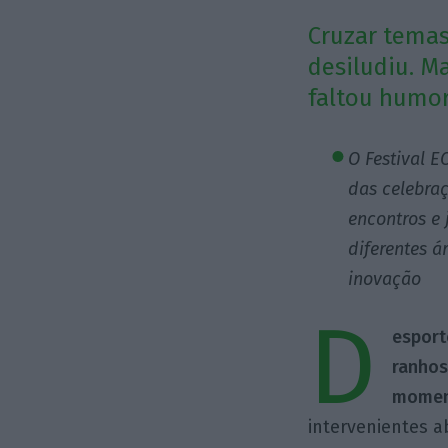
Cruzar temas
desiludiu. M
faltou humor
O Festival E
das celebraç
encontros e 
diferentes á
inovação
D
esport
ranhos
moment
intervenientes a