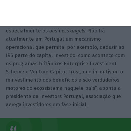
angels
, mas, neste campo, deixa um alerta:
“Continua a faltar uma proposta mais concreta de
incentivo fiscal direto aos investidores individuais,
especialmente os
business
angels
. Não há
atualmente em Portugal um mecanismo
operacional que permita, por exemplo, deduzir ao
IRS parte do capital investido, como acontece com
os programas britânicos Enterprise Investment
Scheme e Venture Capital Trust, que incentivam o
reinvestimento dos benefícios e são verdadeiros
motores do ecossistema naquele país”, aponta a
presidente da Investors Portugal, associação que
agrega investidores em fase inicial.