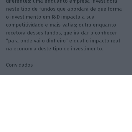
diferentes: uma enquanto empresa investidora
neste tipo de fundos que abordará de que forma
o investimento em I&D impacta a sua
competitividade e mais-valias; outra enquanto
recetora desses fundos, que irá dar a conhecer
“para onde vai o dinheiro” e qual o impacto real
na economia deste tipo de investimento.
Convidados
Ricardo Vale | Coordenador Comercial | Yunit
Consulting
Tomás Peixe | Head of Innovation Funds |
Lince
João Aroso | CEO | Leadzai