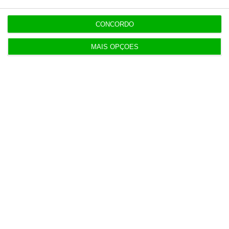
Reinsurance & Insurance
CONCORDO
MAIS OPÇÕES
https://eco.sapo.pt/opiniao/1755-270-anos-depois/
Copiar
Assine o ECO Premium
No momento em que a informação é mais
importante do que nunca, apoie o
jornalismo independente e rigoroso.
De que forma? Assine o ECO Premium e