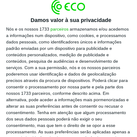
diretiva europeia que obriga à apresentação do
relatório de avaliação sísmica dos edifícios (RAVS)
Damos valor à sua privacidade
e ao seu eventual reforço. Durante mais de três
Nós e os nossos 1733
parceiros
armazenamos e/ou acedemos
anos, a lei ficou sem regulamentação, até que, em
a informações num dispositivo, como cookies, e processamos
março de 2024, entrou finalmente em vigor a
dados pessoais, como identificadores únicos e informações
padrão enviadas por um dispositivo para publicidade e
Portaria 71-A, no âmbito do Simplex Urbanístico.
conteúdos personalizados, medição de publicidade e
Pela primeira vez, a legislação nacional
definiu um
conteúdos, pesquisa de audiências e desenvolvimento de
momento obrigatório — a fase de projeto de
serviços.
Com a sua permissão, nós e os nossos parceiros
poderemos usar identificação e dados de geolocalização
arquitetura — para avaliar a resistência sísmica
precisos através da procura de dispositivos. Poderá clicar para
dos edifícios.
Um passo importante, mas ainda
consentir o processamento por nossa parte e pela parte dos
insuficiente.
nossos 1733 parceiros, conforme descrito acima. Em
alternativa, pode aceder a informações mais pormenorizadas e
alterar as suas preferências antes de consentir ou recusar o
As perguntas permanecem: e
starão os nossos
consentimento.
Tenha em atenção que algum processamento
hospitais prontos? E as escolas, aguentam? Temos
dos seus dados pessoais poderá não exigir o seu
consentimento, mas que tem o direito de se opor a esse
instalações suficientes para acolher os
processamento. As suas preferências serão aplicadas apenas a
desalojados? Há formas realistas de reforçar as