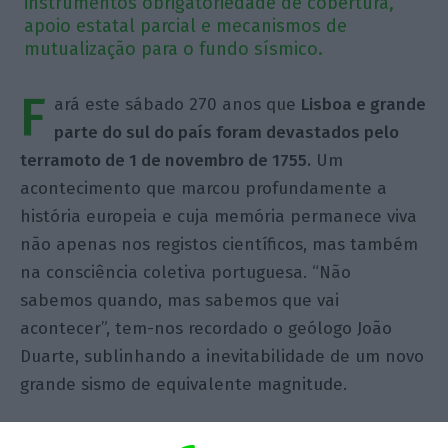
instrumentos obrigatoriedade de cobertura,
apoio estatal parcial e mecanismos de
mutualização para o fundo sísmico.
F
ará este sábado 270 anos que
Lisboa e grande
parte do sul do país foram devastados pelo
terramoto de 1 de novembro de 1755.
Um
acontecimento que marcou profundamente a
história europeia e cuja memória permanece viva
não apenas nos registos científicos, mas também
na consciência coletiva portuguesa. “Não
sabemos quando, mas sabemos que vai
acontecer”, tem-nos recordado o geólogo João
Duarte, sublinhando a inevitabilidade de um novo
grande sismo de equivalente magnitude.
Como boa notícia, Portugal transpôs em 2019 a