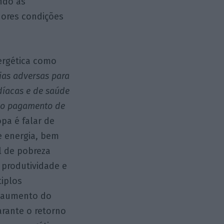
ando as
hores condições
ergética como
ias adversas para
rdíacas e de saúde
 ao pagamento de
opa é falar de
e energia, bem
l de pobreza
 produtividade e
tiplos
o aumento do
arante o retorno