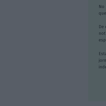
No 
que
De 
not
esp
Est
jor
ind