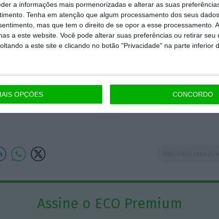
m poupança, ganham os entes públicos que reduzem
eder a informações mais pormenorizadas e alterar as suas preferência
timento.
Tenha em atenção que algum processamento dos seus dados
ntam a produtividade e ganham as empresas de servi
nsentimento, mas que tem o direito de se opor a esse processamento. A
ue prestam.
as a este website. Você pode alterar suas preferências ou retirar seu
tando a este site e clicando no botão "Privacidade" na parte inferior 
Ivone Rocha
Sócia coordenadora de
AIS OPÇÕES
CONCORDO
Energia e Recursos Naturais
da TELLES
Assine o ECO Premium