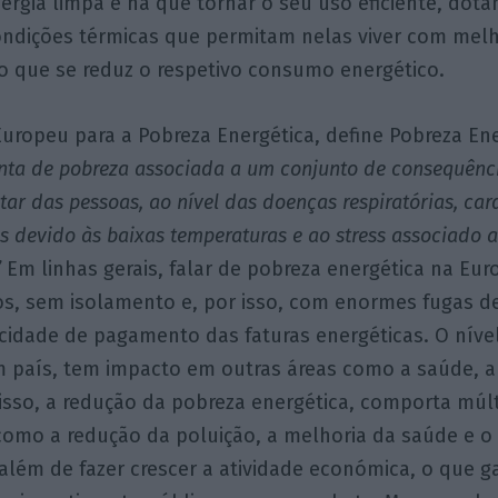
ergia limpa e há que tornar o seu uso eficiente, dot
ondições térmicas que permitam nelas viver com mel
que se reduz o respetivo consumo energético.
Europeu para a Pobreza Energética, define Pobreza En
inta de pobreza associada a um conjunto de consequênc
ar das pessoas, ao nível das doenças respiratórias, ca
s devido às baixas temperaturas e ao stress associado
”
Em linhas gerais, falar de pobreza energética na Eur
ios, sem isolamento e, por isso, com enormes fugas d
cidade de pagamento das faturas energéticas. O níve
m país, tem impacto em outras áreas como a saúde, a
isso, a redução da pobreza energética, comporta múl
s como a redução da poluição, a melhoria da saúde e 
além de fazer crescer a atividade económica, o que g