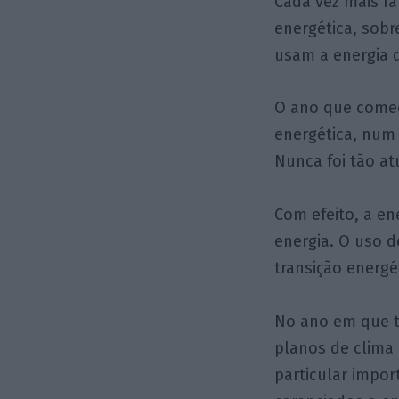
Cada vez mais f
energética, sob
usam a energia d
O ano que começ
energética, num 
Nunca foi tão at
Com efeito, a en
energia. O uso d
transição energé
No ano em que t
planos de clima 
particular impor