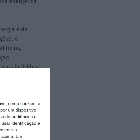
eza energética
nergia e de
ações. A
ifícios,
ução
orma individual,
omunidades
. Esta
um encargo
vo, como cookies, e
ente público,
por um dispositivo
iminuição do
sa de audiências e
a produção
usar identificação e
nsentir o
anham os utentes
o acima. Em