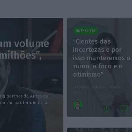
ENTREVISTA
 um volume
“Cientes das
incertezas e por
milhões”,
isso manteremos o
rumo, o foco e o
otimismo”
Frederico Pedreira,
9 Janeiro
2023
ng partner da Antas da
acia vai manter um ritmo