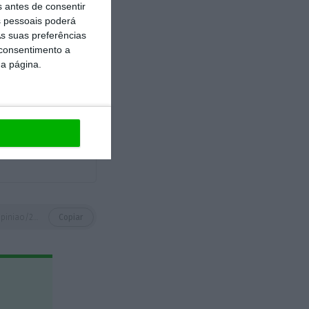
 a sua despesa
s antes de consentir
 pessoais poderá
ços energéticos
s suas preferências
 consentimento a
da página.
https://eco.sapo.pt/opiniao/2023-o-ano-da-inclusao-energetica/
Copiar