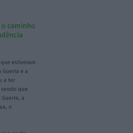
r o caminho
ndência
 que estiveram
a Guerra e a
u a ter
, sendo que
 Guerra, a
ua, o