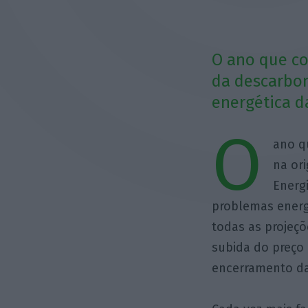
O ano que co
da descarbo
energética d
O
ano q
na or
Energ
problemas energ
todas as projeç
subida do preço 
encerramento da