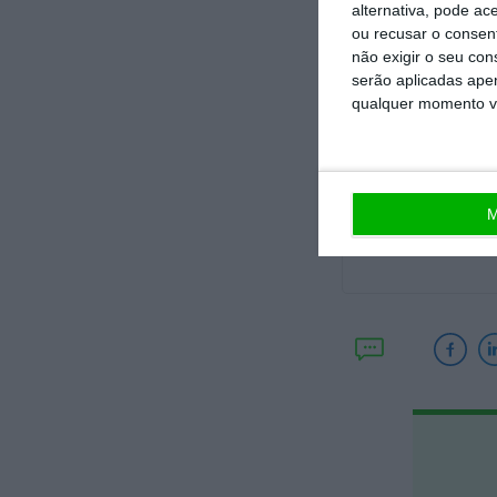
em conforto e e
alternativa, pode ac
ou recusar o consen
na saúde e aume
não exigir o seu co
pelos serviços q
serão aplicadas apen
qualquer momento vol
M