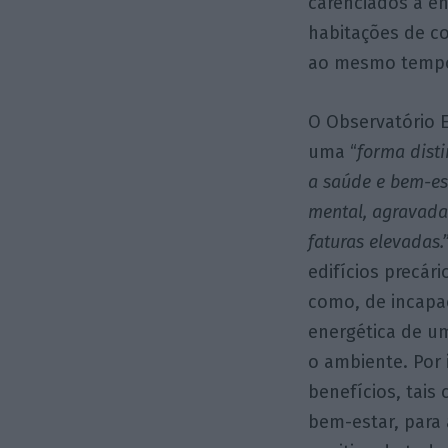
carenciados a en
habitações de c
ao mesmo tempo 
O Observatório 
uma “
forma dist
a saúde e bem-est
mental, agravada
faturas elevadas.
edifícios precár
como, de incapa
energética de u
o ambiente. Por 
benefícios, tai
bem-estar, para 