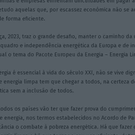
amílias e empresas enfrentam dificuldades em pagar 
retudo aquelas que, por escassez económica não se 
e forma eficiente.
a, 2023, traz o grande desafio, manter o caminho da
quadro e independência energética da Europa e de in
ual o tema do Pacote Europeu da Energia – Energia L
ergia é essencial à vida do século XXI, não se vive d
e energia limpa tem que chegar a todos, na certeza 
tica sem a inclusão de todos.
odos os países vão ter que fazer prova do cumprime
e energia, nos termos estabelecidos no Acordo de Pa
tância o combate à pobreza energética. Há que fazer