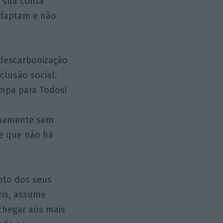
a sua conta
adaptam e não
 descarbonização
clusão social.
impa para Todos!
ignamente sem
de que não há
nto dos seus
ris, assume
 chegar aos mais