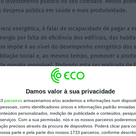
o o investimento público no seu combate. Menos pobr
despesa pública em saúde e mais produtividade.
breza energética, é falar de incapacidade de pagar a e
ergia por falta de eficiência dos edifícios, das habit
 se impõe é ao nível do desempenho energético dos ed
bitação social e, ao mesmo tempo, promover a prod
de energia renovável. Podendo esta ser realizada de f
 ou de forma partilhada, seja pela constituição de c
a pelo recurso à figura legal do autoconsumo coletivo
Damos valor à sua privacidade
 tem necessariamente que ser um custo público ou 
33
parceiros
armazenamos e/ou acedemos a informações num dispositi
s cidadãos. O regulador lançou as bases, compete ao 
essoais, como identificadores únicos e informações padrão enviadas 
oque dos municípios, assegurar a estabilidade e a d
conteúdos personalizados, medição de publicidade e conteúdos, pesqui
que a intervenção na eficiência, seja compensada pel
serviços.
Com a sua permissão, nós e os nossos parceiros poderemos 
ção precisos através da procura de dispositivos. Poderá clicar para co
, transformando este combate numa tripla vitória: g
ossa parte e pela parte dos nossos 1733 parceiros, conforme descrit