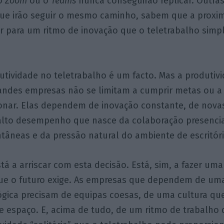
 o
Zoom
ou o
Teams
nunca conseguirão replicar. Outra
que irão seguir o mesmo caminho, sabem que a proxim
r para um ritmo de inovação que o teletrabalho sim
utividade no teletrabalho é um facto. Mas a produtivi
randes empresas não se limitam a cumprir metas ou a
onar. Elas dependem de inovação constante, de novas
alto desempenho que nasce da colaboração presencia
tâneas e da pressão natural do ambiente de escritóri
á a arriscar com esta decisão. Está, sim, a fazer uma 
ue o futuro exige. As empresas que dependem de um
gica precisam de equipas coesas, de uma cultura que
e espaço. E, acima de tudo, de um ritmo de trabalho 