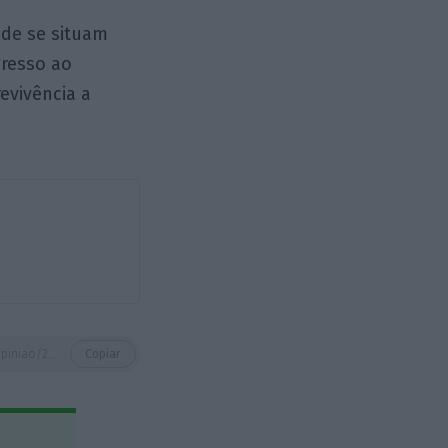
nde se situam
gresso ao
revivência a
https://eco.sapo.pt/opiniao/2025-o-fim-do-trabalho-hibrido-ou-uma-estrategia-visionaria/
Copiar