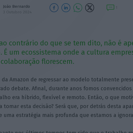
João Bernardo
1
3 Outubro 2024
, ao contrário do que se tem dito, não é 
o. É um ecossistema onde a cultura empres
 colaboração florescem.
o da Amazon de regressar ao modelo totalmente pres
ado debate. Afinal, durante anos fomos convencidos
alho era híbrido, flexível e remoto. Então, o que mot
 tomar esta decisão? Será que, por detrás desta apa
te uma estratégia mais profunda que estamos a ignora
inante nos últimos tempos tem sido que o trabalho r