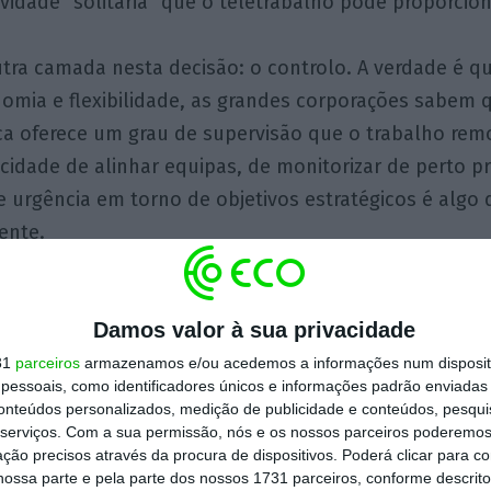
vidade “solitária” que o teletrabalho pode proporcion
tra camada nesta decisão: o controlo. A verdade é q
omia e flexibilidade, as grandes corporações sabem 
ica oferece um grau de supervisão que o trabalho re
acidade de alinhar equipas, de monitorizar de perto pr
urgência em torno de objetivos estratégicos é algo q
mente.
a não é uma solução universal. Empresas que não d
Damos valor à sua privacidade
cultura presencial, e cujos colaboradores são autóno
m continuar a beneficiar do modelo híbrido. Mas nã
31
parceiros
armazenamos e/ou acedemos a informações num dispositi
essoais, como identificadores únicos e informações padrão enviadas 
itório será uma tendência crescente. Empresas que s
conteúdos personalizados, medição de publicidade e conteúdos, pesqui
abrandar ou que a sua cultura organizacional se está 
serviços.
Com a sua permissão, nós e os nossos parceiros poderemos 
ção precisos através da procura de dispositivos. Poderá clicar para co
ir o exemplo da Amazon.
ossa parte e pela parte dos nossos 1731 parceiros, conforme descrit