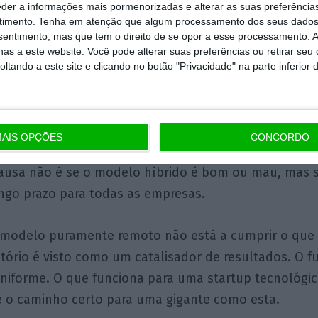
eder a informações mais pormenorizadas e alterar as suas preferência
timento.
Tenha em atenção que algum processamento dos seus dados
 também é verdade que as gerações mais jovens –
Mill
nsentimento, mas que tem o direito de se opor a esse processamento. A
xibilidade. O desafio para as empresas será equilibrar
as a este website. Você pode alterar suas preferências ou retirar seu
a urgência de resultados que muitas vezes exige pro
tando a este site e clicando no botão "Privacidade" na parte inferior 
perder talento por insistir no regresso ao presencia
 as empresas podem arriscar comprometer o seu fut
alho demasiado flexível.
AIS OPÇÕES
CONCORDO
ausa não é se o modelo híbrido é bom ou mau, mas s
ongo prazo para todas as empresas.
 modelo puramente remoto não está a cumprir o que 
itório é visto como um catalisador de resultados. O f
uniforme. O que funciona para uma startup tecnológi
 o caminho certo para uma gigante como esta.