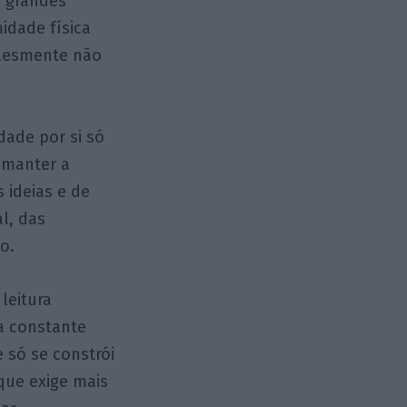
s grandes
idade física
plesmente não
dade por si só
 manter a
 ideias e de
l, das
o.
leitura
a constante
 só se constrói
que exige mais