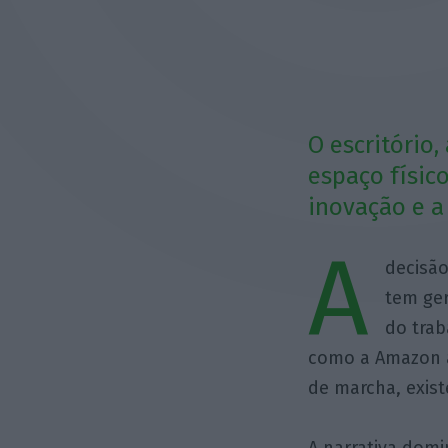
O escritório
espaço físic
inovação e a
A
decisã
tem ger
do trab
como a Amazon a
de marcha, exis
A narrativa dom