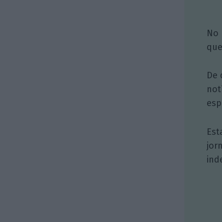
No 
que
De 
not
esp
Est
jor
ind