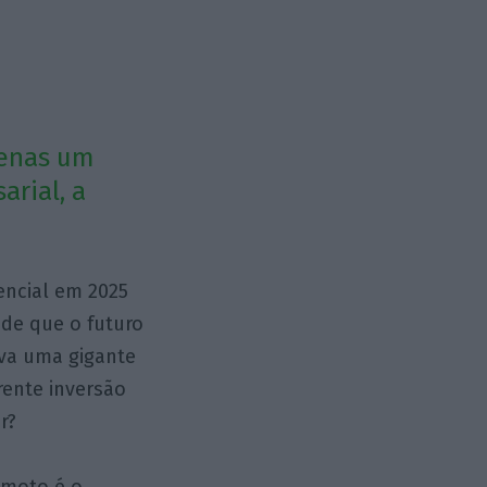
apenas um
arial, a
encial em 2025
 de que o futuro
iva uma gigante
rente inversão
r?
emoto é o