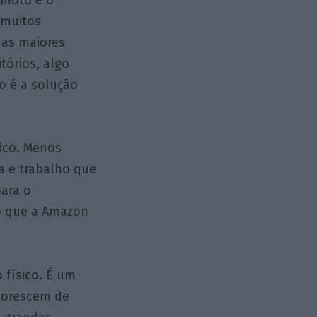
 muitos
das maiores
tórios, algo
ão é a solução
tico. Menos
a e trabalho que
para o
so que a Amazon
 físico. É um
florescem de