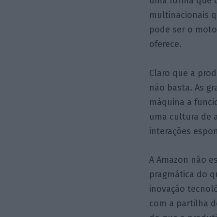
uma forma que
multinacionais 
pode ser o moto
oferece.
Claro que a prod
não basta. As g
máquina a funci
uma cultura de 
interações espon
A Amazon não est
pragmática do q
inovação tecnoló
com a partilha d