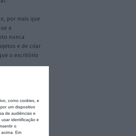
ar.
ue, por mais que
que a
moto nunca
ojetos e de criar
ue o escritório
ependem tanto de
mos e auto-
o se enganem: o
vo, como cookies, e
por um dispositivo
entirem que a
sa de audiências e
a diluir no
usar identificação e
nsentir o
o acima. Em