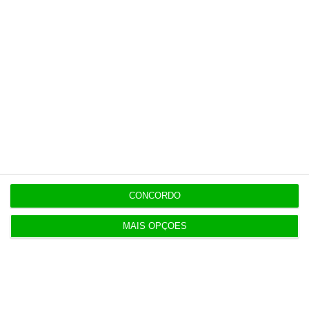
4. “O que a vida me ensinou” –
Washington Olivetto
CONCORDO
MAIS OPÇÕES