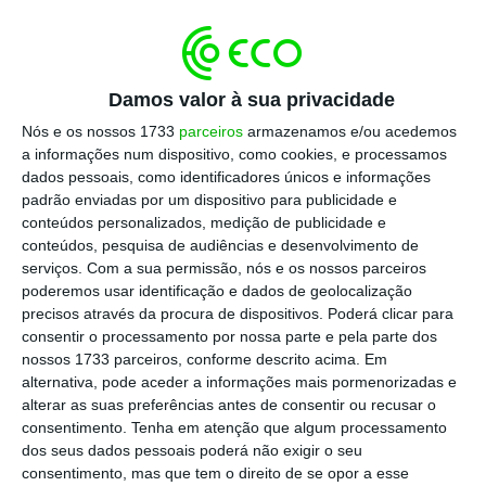
Foram os livros que me transformaram no
profissional que sou hoje. Mas foram
principalmente os livros auto-biograficos que mais
Damos valor à sua privacidade
me ensinaram. Não sobre as técnicas de como
Nós e os nossos 1733
parceiros
armazenamos e/ou acedemos
fazer um anúncio (isso aprende-se a fazer), mas
a informações num dispositivo, como cookies, e processamos
dados pessoais, como identificadores únicos e informações
antes sobre como sobreviver neste mundo que
padrão enviadas por um dispositivo para publicidade e
tem tanto de apaixonante como de desafiante.
conteúdos personalizados, medição de publicidade e
conteúdos, pesquisa de audiências e desenvolvimento de
serviços.
Com a sua permissão, nós e os nossos parceiros
Hoje deixo-vos 5 sugestões de auto-biografias de
poderemos usar identificação e dados de geolocalização
grandes publicitários, que certamente também
precisos através da procura de dispositivos. Poderá clicar para
vos vão ajudar:
consentir o processamento por nossa parte e pela parte dos
nossos 1733 parceiros, conforme descrito acima. Em
alternativa, pode aceder a informações mais pormenorizadas e
1. “Confissões de um publicitário” –
alterar as suas preferências antes de consentir ou recusar o
David Ogilvy
consentimento.
Tenha em atenção que algum processamento
dos seus dados pessoais poderá não exigir o seu
consentimento, mas que tem o direito de se opor a esse