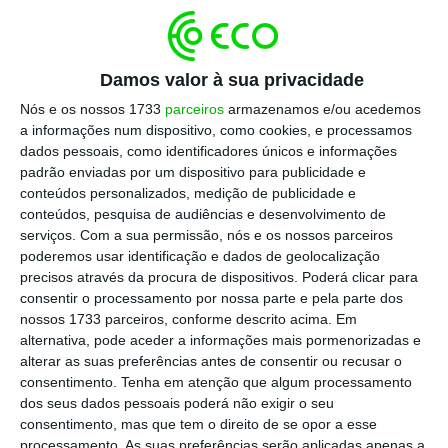
2,3
de denúncia internos
adequados e
proporcionais à sua área e âmbito de actividade
Damos valor à sua privacidade
(num esquisso de reminiscência de uma óptica de
Nós e os nossos 1733
parceiros
armazenamos e/ou acedemos
gestão de risco), que permitam a apresentação e
a informações num dispositivo, como cookies, e processamos
tramitação de denúncias, garantindo a
dados pessoais, como identificadores únicos e informações
exaustividade, a integridade, e, claro, a
padrão enviadas por um dispositivo para publicidade e
conteúdos personalizados, medição de publicidade e
confidencialidade de todo o processo.
conteúdos, pesquisa de audiências e desenvolvimento de
serviços.
Com a sua permissão, nós e os nossos parceiros
Esta Lei aplica-se, portanto, a empresas e
poderemos usar identificação e dados de geolocalização
precisos através da procura de dispositivos. Poderá clicar para
respectivas pessoas que estão dentro dessas
consentir o processamento por nossa parte e pela parte dos
organizações e denunciam crimes ou quaisquer
nossos 1733 parceiros, conforme descrito acima. Em
violações dos seus direitos dessas mesmas
alternativa, pode aceder a informações mais pormenorizadas e
alterar as suas preferências antes de consentir ou recusar o
organizações, publicas ou privadas, sendo
consentimento.
Tenha em atenção que algum processamento
consideradas todas as pessoas que trabalham
dos seus dados pessoais poderá não exigir o seu
numa organização pública ou privada, ou que com
consentimento, mas que tem o direito de se opor a esse
processamento. As suas preferências serão aplicadas apenas a
elas contactam profissionalmente, e que estão,