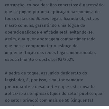
corrupção, coloca desafios concretos: é necessário
que se pugne por uma aplicação harmoniosa de
todas estas
sandboxes
legais, fixando objectivos
macro comuns, garantindo uma lógica de
operacionalidade e eficácia real, evitando-se,
assim, qualquer abordagem compartimentada
que possa comprometer o esforço de
implementação das redes legais mencionadas,
especialmente o desta Lei 93/2021.
A pedra de toque, assumido desiderato do
legislador, é, por isso, simultaneamente
preocupante e desafiante: é que esta nova lei
aplica-se às empresas (quer do setor público quer
do setor privado) com mais de 50 (cinquenta)
1
trabalhadores
que devem, agora, adoptar canais