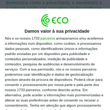
demonstra como a privacidade, o anonimato e
a censura ainda são conceitos muito confusos
para a maioria.
O DuckDuckGo é um concorrente da Google que
Damos valor à sua privacidade
tem tido um crescimento assinalável nos últimos
Nós e os nossos 1733
parceiros
armazenamos e/ou acedemos
anos. A sua oferta baseia-se em ser um motor de
a informações num dispositivo, como cookies, e processamos
pesquisa que respeita a privacidade dos
dados pessoais, como identificadores únicos e informações
padrão enviadas por um dispositivo para publicidade e
utilizadores, não recolhendo os seus dados
conteúdos personalizados, medição de publicidade e
pessoais e não os partilhando com a indústria
conteúdos, pesquisa de audiências e desenvolvimento de
publicitária. Há uma semana, o seu fundador
serviços.
Com a sua permissão, nós e os nossos parceiros
poderemos usar identificação e dados de geolocalização
decidiu reagir à guerra na Ucrânia, anunciando
precisos através da procura de dispositivos. Poderá clicar para
que os resultados da pesquisa iriam deixar de
consentir o processamento por nossa parte e pela parte dos
considerar os sites que repetem propaganda
nossos 1733 parceiros, conforme descrito acima. Em
alternativa, pode aceder a informações mais pormenorizadas e
russa. Isto levou a um chorrilho de queixas dos
alterar as suas preferências antes de consentir ou recusar o
utilizadores, que afinal estariam a ser sujeitos a
consentimento.
Tenha em atenção que algum processamento