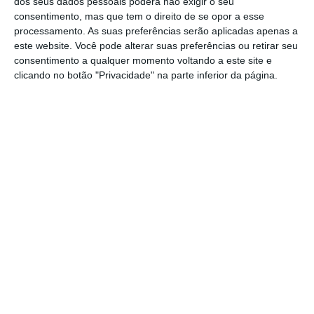
atitudes censórias por parte de um serviço
dos seus dados pessoais poderá não exigir o seu
consentimento, mas que tem o direito de se opor a esse
gratuito que se tem promovido como
livre de
processamento. As suas preferências serão aplicadas apenas a
influências políticas
. Esta história é uma ótima
este website. Você pode alterar suas preferências ou retirar seu
oportunidade para abordar o que é um motor de
consentimento a qualquer momento voltando a este site e
clicando no botão "Privacidade" na parte inferior da página.
pesquisa e a diferença entre privacidade,
anonimato e censura.
Diogo Queiroz de
Andrade
Assine para ler este artigo
Jornalista
Aceda às notícias premium do ECO. Torne-se
https://eco.sapo.pt/opiniao/as-desventuras-de-um-motor-de-pesquisa/
Copiar
assinante.