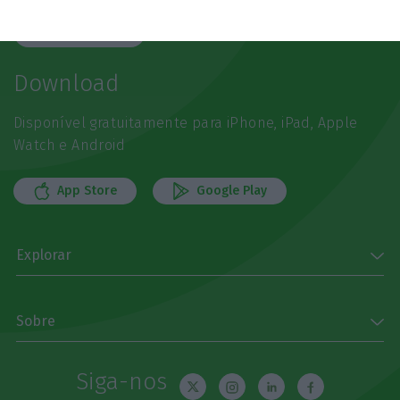
Subscrever
Download
Disponível gratuitamente para iPhone, iPad, Apple
Watch e Android
App Store
Google Play
Explorar
Sobre
Siga-nos