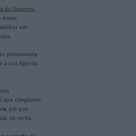
ta do Governo
,
e horas
abilizar um
ciar.
ão pressionaria
te a sua Agenda
 uma
Só que chegámos
ica
, em que
ai, só racha.