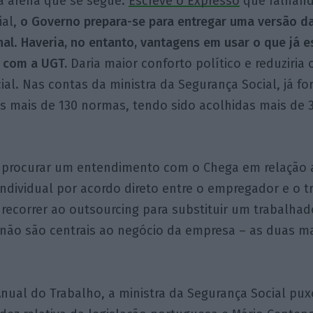
a arena que se segue.
Escreve o Expresso
que falhand
ial,
o Governo prepara-se para entregar uma versão d
nal
.
Haveria, no entanto, vantagens em usar o que já e
 com a UGT.
Daria maior conforto político e reduziria
cial. Nas contas da ministra da Segurança Social, já f
s mais de 130 normas, tendo sido acolhidas mais de 
, procurar um entendimento com o Chega em relação a
ndividual por acordo direto entre o empregador e o t
 recorrer ao outsourcing para substituir um trabalha
não são centrais ao negócio da empresa – as duas ma
Anual do Trabalho, a ministra da Segurança Social pu