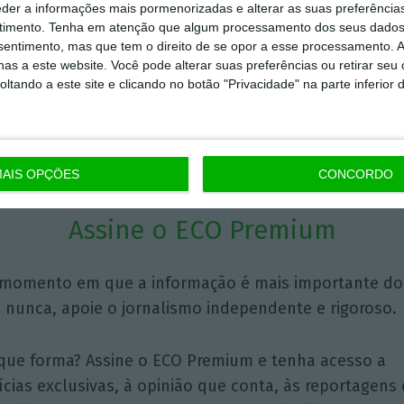
eder a informações mais pormenorizadas e alterar as suas preferência
timento.
Tenha em atenção que algum processamento dos seus dados
André Veríssimo
nsentimento, mas que tem o direito de se opor a esse processamento. A
Subdiretor
as a este website. Você pode alterar suas preferências ou retirar seu
tando a este site e clicando no botão "Privacidade" na parte inferior 
AIS OPÇÕES
CONCORDO
Assine o ECO Premium
momento em que a informação é mais importante do
 nunca, apoie o jornalismo independente e rigoroso.
que forma? Assine o ECO Premium e tenha acesso a
ícias exclusivas, à opinião que conta, às reportagens 