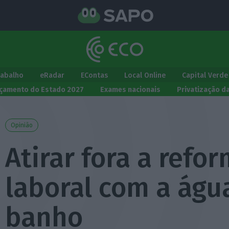
rabalho
eRadar
EContas
Local Online
Capital Verde
çamento do Estado 2027
Exames nacionais
Privatização d
Opinião
Atirar fora a refo
laboral com a águ
banho