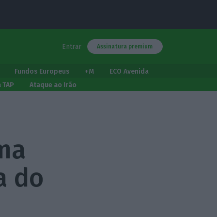
Entrar
Assinatura premium
Fundos Europeus
+M
ECO Avenida
a TAP
Ataque ao Irão
rma
a do