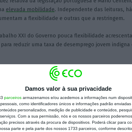
dez relativa da legislação portuguesa e Mário Centen
uma
elevada mobilidade
. Independente das leituras, 
mentam a flexibilidade e outras que a restringem.
abalho XXI do Governo pouca flexibilidade acrescent
á para reduzir uma taxa de desemprego jovem indigna
melhor do que nada, e sempre não se davam por per
 negocial. Se a reforma claudicar, a permanência de 
Damos valor à sua privacidade
o Governo ficará em causa.
33
parceiros
armazenamos e/ou acedemos a informações num dispositi
essoais, como identificadores únicos e informações padrão enviadas 
faz parte da newsletter
Semanada
, enviada para os subsc
conteúdos personalizados, medição de publicidade e conteúdos, pesqui
or André Veríssimo. Há muito mais para ler. Pode subscr
serviços.
Com a sua permissão, nós e os nossos parceiros poderemos 
ção precisos através da procura de dispositivos. Poderá clicar para co
ossa parte e pela parte dos nossos 1733 parceiros, conforme descrit