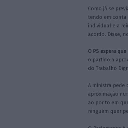
Como já se previ
tendo em conta 
individual e a r
acordo. Disse, n
O PS espera que
o partido a apro
do Trabalho Dign
A ministra pede
aproximação num
ao ponto em q
ninguém quer per