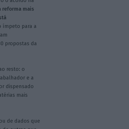
o o acordo na
a reforma mais
stá
 o ímpeto para a
oram
30 propostas da
o resto: o
rabalhador e a
dor dispensado
térias mais
xou de dados que