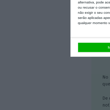
alternativa, pode ac
ou recusar o consen
não exigir o seu co
serão aplicadas apen
qualquer momento vol
1
M
No 
que
De 
not