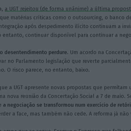
a,
a UGT rejeitou (de forma unânime) a última propos
que matérias críticas como o outsourcing, o banco d
eintegração após despedimento ilícito continuam a invi
o entanto, continuar disponível para continuar a nego
 o desentendimento perdure
. Um acordo na Concertaç
var no Parlamento legislação que reverte parcialmen
o. O risco parece, no entanto, baixo.
 que a UGT apresente novas propostas que permitam
a nova reunião da Concertação Social a 7 de maio. 
ue
a negociação se transformou num exercício de retór
der a face, mas também não cede. A reforma já não v