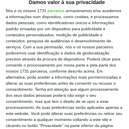
Damos valor à sua privacidade
amálgama de considerações sobre eficiência,
Nós e os nossos 1731
parceiros
armazenamos e/ou acedemos
segurança, resiliência, e ideologia. Sempre
a informações num dispositivo, como cookies, e processamos
dados pessoais, como identificadores únicos e informações
estiveram presentes, mas agora são mais
padrão enviadas por um dispositivo para publicidade e
frequentes.
conteúdos personalizados, medição de publicidade e
conteúdos, pesquisa de audiências e desenvolvimento de
serviços.
Com a sua permissão, nós e os nossos parceiros
A Economia tem chegado tarde ao estudo deste
poderemos usar identificação e dados de geolocalização
assunto mas já mostra alguns resultados
precisos através da procura de dispositivos. Poderá clicar para
interessantes. Por exemplo, Christopher Clayton,
consentir o processamento por nossa parte e pela parte dos
nossos 1731 parceiros, conforme descrito acima. Em
Matteo Maggiori, e Jesse Schreger, no seu trabalho
alternativa, pode aceder a informações mais pormenorizadas e
“
A Framework for Geoeconomics
”, mostram um
alterar as suas preferências antes de consentir ou recusar o
aspecto surpreendente. Num mundo imperfeito,
consentimento.
Tenha em atenção que algum processamento
dos seus dados pessoais poderá não exigir o seu
onde não é possível contratualizar todas as
consentimento, mas que tem o direito de se opor a esse
contingências, um poder hegemónico pode ser a
processamento. As suas preferências serão aplicadas apenas a
melhor opção possível, apesar de introduzir
este website. Você pode alterar suas preferências ou retirar seu
consentimento a qualquer momento voltando a este site e
algumas distorções, como forçar o uso de
clicando no botão "Privacidade" na parte inferior da página.
tecnologia inferior num porto em Portugal. De