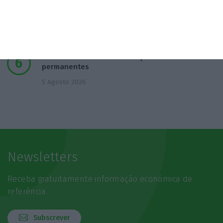
de água
4 Agosto 2026
EUA e Polónia debatem criação de bases militares
permanentes
5 Agosto 2026
Newsletters
Receba gratuitamente informação económica de
referência
Subscrever