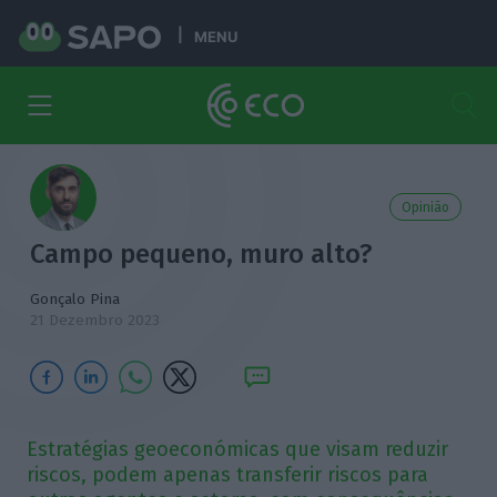
MENU
Opinião
Campo pequeno, muro alto?
Gonçalo Pina
21 Dezembro 2023
Estratégias geoeconómicas que visam reduzir
riscos, podem apenas transferir riscos para