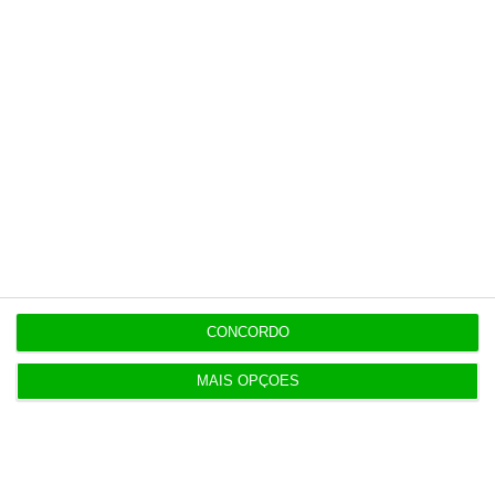
estratégia de redução de risco é repleta de
incertezas. A crise financeira de 2008 é um
exemplo recente. Estratégias que visavam reduzir
riscos, apenas transferiram riscos para outros
agentes e setores, com consequências imprevistas
e graves.
Gonçalo Pina
Professor de Economia
CONCORDO
Internacional na ESCP Business
School
MAIS OPÇÕES