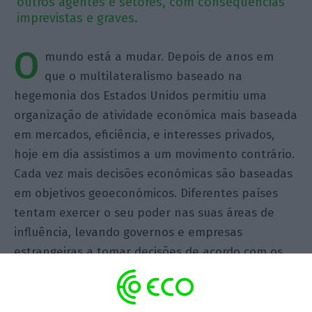
outros agentes e setores, com consequências
imprevistas e graves.
O
mundo está a mudar. Depois de anos em
que o multilateralismo baseado na
hegemonia dos Estados Unidos permitiu uma
organização de atividade económica mais baseada
em mercados, eficiência, e interesses privados,
hoje em dia assistimos a um movimento contrário.
Cada vez mais decisões económicas são baseadas
em objetivos geoeconómicos. Diferentes países
tentam exercer o seu poder nas suas áreas de
influência, levando governos e empresas
estrangeiras a tomar decisões de acordo com os
seus objetivos (como a
objeção dos Estados
Unidos
à utilização de tecnologia chinesa no
Porto de Lisboa). Estes objetivos incluem uma