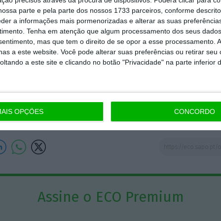
eca: é obrigatório lá ir pelo menos uma vez na vida,
ossa parte e pela parte dos nossos 1733 parceiros, conforme descrit
á todos os anos. Este ano, estarei presente e conto t
eder a informações mais pormenorizadas e alterar as suas preferência
novidades que por lá acontecerem.
timento.
Tenha em atenção que algum processamento dos seus dados
nsentimento, mas que tem o direito de se opor a esse processamento. A
as a este website. Você pode alterar suas preferências ou retirar seu
tando a este site e clicando no botão "Privacidade" na parte inferior 
João Gomes de
Almeida
Colunista
AIS OPÇÕES
CONCORDO
Assine o ECO Premium