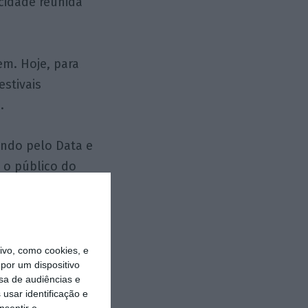
icidade reunida
em. Hoje, para
stivais
.
ando pelo Data e
e o público do
itários, é
 de startups e
stá a trazer um
vo, como cookies, e
por um dispositivo
sa de audiências e
o para um
usar identificação e
nsentir o