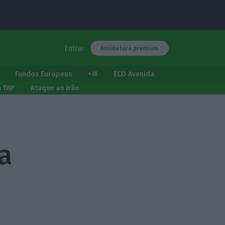
Entrar
Assinatura premium
Fundos Europeus
+M
ECO Avenida
a TAP
Ataque ao Irão
a