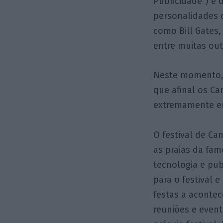
Publicidade”) e
personalidades 
como Bill Gates,
entre muitas out
Neste momento, o
que afinal os Ca
extremamente e
O festival de Ca
as praias da fa
tecnologia e pu
para o festival 
festas a aconte
reuniões e even