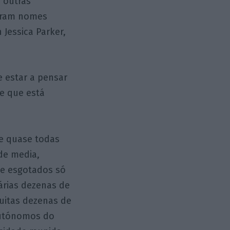
 outras
saram nomes
 Jessica Parker,
e estar a pensar
ce que está
ne quase todas
de media,
de esgotados só
árias dezenas de
uitas dezenas de
autónomos do