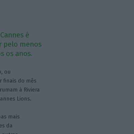
a Cannes é
ir pelo menos
s os anos.
o, ou
 finais do mês
 rumam à Riviera
Cannes Lions.
nas mais
es da