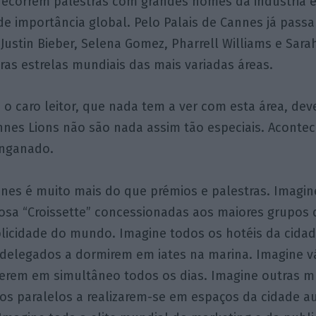
 decorrem palestras com grandes nomes da indústria e
de importância global. Pelo Palais de Cannes já pas
 Justin Bieber, Selena Gomez, Pharrell Williams e Sarah
ras estrelas mundiais das mais variadas áreas.
 caro leitor, que nada tem a ver com esta área, dev
nnes Lions não são nada assim tão especiais. Aconte
nganado.
nnes é muito mais do que prémios e palestras. Imagi
mosa “Croissette” concessionadas aos maiores grupos 
blicidade do mundo. Imagine todos os hotéis da cida
e delegados a dormirem em iates na marina. Imagine v
cerem em simultâneo todos os dias. Imagine outras m
tos paralelos a realizarem-se em espaços da cidade 