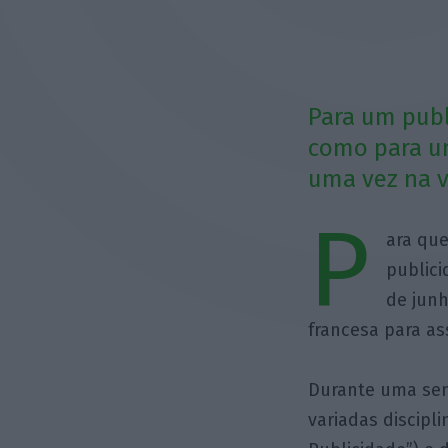
Para um publi
como para um
uma vez na v
P
ara qu
publici
de junh
francesa para as
Durante uma sem
variadas discip