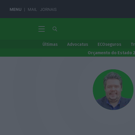
MENU
MAIL
JORNAIS
Últimas
Advocatus
ECOseguros
T
Orçamento do Estado 