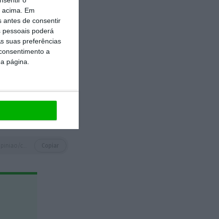
 mas caso seja
o acima. Em
razer-vos
s antes de consentir
 pessoais poderá
s suas preferências
 consentimento a
da página.
https://eco.sapo.pt/opiniao/cannes-explicado-a-totos/
Copiar