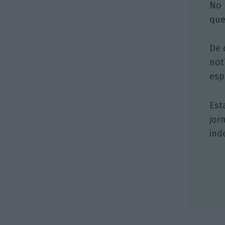
No 
que
De 
not
esp
Est
jor
ind