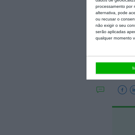
muçulmano ir a M
processamento por n
possível vamos l
alternativa, pode ac
diariamente as 
ou recusar o consen
não exigir o seu co
serão aplicadas apen
qualquer momento vol
M