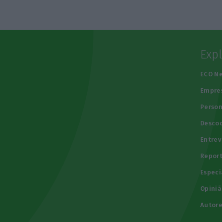
Exp
e
ECO N
Empre
Person
Descod
Entrev
Repor
Especi
Opiniã
Autore