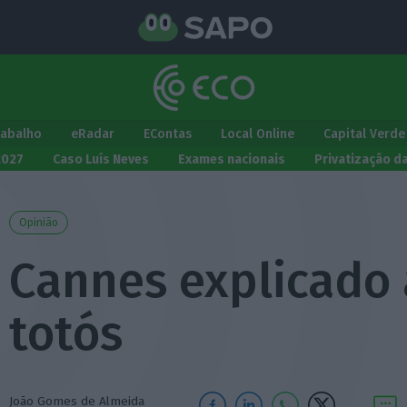
rabalho
eRadar
EContas
Local Online
Capital Verde
2027
Caso Luís Neves
Exames nacionais
Privatização d
Opinião
Cannes explicado 
totós
João Gomes de Almeida