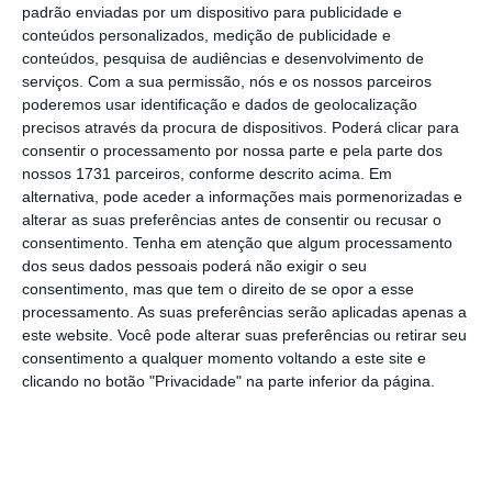
padrão enviadas por um dispositivo para publicidade e
(Autoridade de Supervisão de Seguros e Fundos de
conteúdos personalizados, medição de publicidade e
Pensões).
Esta função é crucial para:
conteúdos, pesquisa de audiências e desenvolvimento de
serviços.
Com a sua permissão, nós e os nossos parceiros
poderemos usar identificação e dados de geolocalização
Proteção do Consumidor:
Assegura que os
precisos através da procura de dispositivos. Poderá clicar para
produtos e serviços oferecidos são justos e
consentir o processamento por nossa parte e pela parte dos
nossos 1731 parceiros, conforme descrito acima. Em
transparentes, protegendo os consumidores
alternativa, pode aceder a informações mais pormenorizadas e
contra práticas abusivas;
alterar as suas preferências antes de consentir ou recusar o
consentimento.
Tenha em atenção que algum processamento
dos seus dados pessoais poderá não exigir o seu
Estabilidade do Mercado:
Mantém a confiança
consentimento, mas que tem o direito de se opor a esse
no setor segurador, garantindo que as
processamento. As suas preferências serão aplicadas apenas a
empresas operam de maneira ética e
este website. Você pode alterar suas preferências ou retirar seu
consentimento a qualquer momento voltando a este site e
responsável;
clicando no botão "Privacidade" na parte inferior da página.
Adaptação às Mudanças:
As empresas
precisam estar constantemente atualizadas
com as novas regulamentações e adaptar as