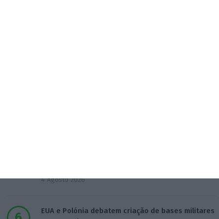
3 Agosto 2026
Sérvulo assessora SCP na compra do Holmes
Place Alvalade
3 Agosto 2026
Tribunal volta a contrariar AT sobre tributação de
cauções
4 Agosto 2026
Beja investe mais de 2,1 milhões para distribuição
de água
4 Agosto 2026
EUA e Polónia debatem criação de bases militares