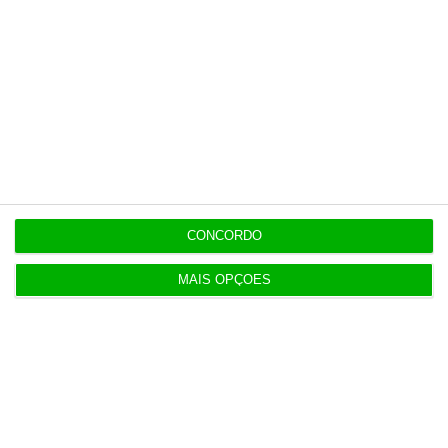
Carlos Pereira
Deputado e coordenador do
grupo parlamentar do PS na
Comissão de Orçamento e
Finanças da Assembleia da
República
CONCORDO
MAIS OPÇÕES
https://eco.sapo.pt/opiniao/dez-milhoes-de-portugueses-querem-o-negocio-do-casimiro/
Copiar
Assine o ECO Premium