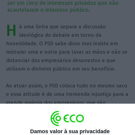
ser um circo de interesses privados que não
acautelaram o interesse público.
H
á uma linha que separa a discussão
ideológica do debate em torno da
honestidade. O PSD sabe disso mas insiste em
misturar uma e outra para lavar as mãos e não se
distanciar dos empresários desonestos e que
utilizam o dinheiro público em seu benefício.
Ao atuar assim, o PSD coloca tudo no mesmo saco
e essa atitude é de uma tremenda injustiça para a
grande maioria dos empresários, que são
honestos e responsáveis. Isto vem a propósito do
processo da Groundforce. Ao fim de vários
debates, o PSD nunca, através dos diferentes
Damos valor à sua privacidade