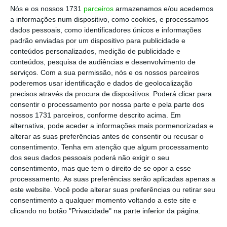
interlocutores, teve o sentido de responsabilidade
Nós e os nossos 1731
parceiros
armazenamos e/ou acedemos
de se colocar do lado bom da história e repudiar
a informações num dispositivo, como cookies, e processamos
comportamentos lesivos do interesse dos
dados pessoais, como identificadores únicos e informações
padrão enviadas por um dispositivo para publicidade e
portugueses.
conteúdos personalizados, medição de publicidade e
conteúdos, pesquisa de audiências e desenvolvimento de
Não se trata de nenhum debate ideológico sobre
serviços.
Com a sua permissão, nós e os nossos parceiros
poderemos usar identificação e dados de geolocalização
as virtudes do público e/ou privado. Isso é outra
precisos através da procura de dispositivos. Poderá clicar para
coisa que, sublinhe-se, não devia entrar nesta
consentir o processamento por nossa parte e pela parte dos
controvérsia porque a sua gravidade atinge
nossos 1731 parceiros, conforme descrito acima. Em
alternativa, pode aceder a informações mais pormenorizadas e
patamares inaceitáveis.
alterar as suas preferências antes de consentir ou recusar o
consentimento.
Tenha em atenção que algum processamento
Quando em 2012 um membro do Governo
dos seus dados pessoais poderá não exigir o seu
consentimento, mas que tem o direito de se opor a esse
contactou o Senhor Alfredo Casimiro a propor um
processamento. As suas preferências serão aplicadas apenas a
negócio de ‘handling’, iniciou-se um trajeto que
este website. Você pode alterar suas preferências ou retirar seu
usou como premissa um enquadramento
consentimento a qualquer momento voltando a este site e
clicando no botão "Privacidade" na parte inferior da página.
ideológico, baseado nos benefícios da gestão