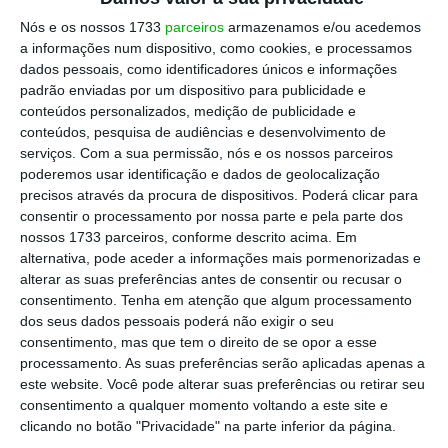
catastrófico; ou pela monetização, que é
Nós e os nossos 1733
parceiros
armazenamos e/ou acedemos
a informações num dispositivo, como cookies, e processamos
socialmente subtil, mas economicamente
dados pessoais, como identificadores únicos e informações
corrosiva. Para Dalio, o caminho da menor
padrão enviadas por um dispositivo para publicidade e
resistência, e o mais provável, é a impressão de
conteúdos personalizados, medição de publicidade e
conteúdos, pesquisa de audiências e desenvolvimento de
moeda e a consequente inflação. Ele antevê um
serviços.
Com a sua permissão, nós e os nossos parceiros
cenário onde a sustentabilidade é sacrificada no
poderemos usar identificação e dados de geolocalização
altar da paz social, através de uma transferência
precisos através da procura de dispositivos. Poderá clicar para
consentir o processamento por nossa parte e pela parte dos
silenciosa de riqueza dos aforradores para os
nossos 1733 parceiros, conforme descrito acima. Em
devedores, permitindo que o valor real da dívida
alternativa, pode aceder a informações mais pormenorizadas e
se dilua no tempo, mesmo que à custa da
alterar as suas preferências antes de consentir ou recusar o
consentimento.
Tenha em atenção que algum processamento
estabilidade da moeda.
dos seus dados pessoais poderá não exigir o seu
consentimento, mas que tem o direito de se opor a esse
Por outro lado, as agências de rating, como a S&P
processamento. As suas preferências serão aplicadas apenas a
este website. Você pode alterar suas preferências ou retirar seu
Global, a Moody’s e a Fitch, operam num plano
consentimento a qualquer momento voltando a este site e
muito mais imediato e institucional. Para estes
clicando no botão "Privacidade" na parte inferior da página.
árbitros do crédito, a sustentabilidade não é uma