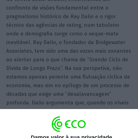
confronto de visões fundamental entre o
pragmatismo histórico de Ray Dalio e o rigor
técnico das agências de rating, num tabuleiro
onde a demografia surge como o xeque-mate
inevitável. Ray Dalio, o fundador da Bridgewater
Associates, tem sido uma das vozes mais sonantes
ao alertar para o que chama de “Grande Ciclo de
Dívida de Longo Prazo”. Na sua perspetiva, não
estamos apenas perante uma flutuação cíclica da
economia, mas sim no epílogo de um processo de
décadas que exige uma “desalavancagem”
profunda. Dalio argumenta que, quando os níveis
de dívida se tornam insustentáveis, os decisores
políticos têm poucas saídas: ou optam pela
austeridade, que é politicamente explosiva; pelo
incumprimento, que é financeiramente
Damos valor à sua privacidade