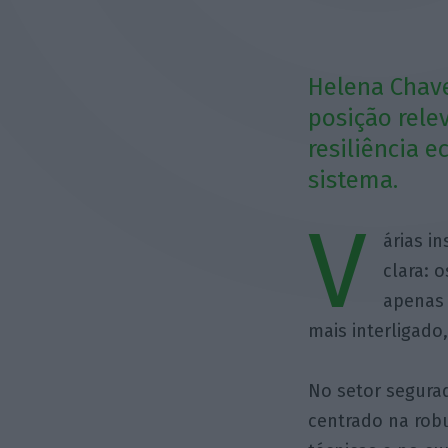
Helena Chav
posição rele
resiliência 
sistema.
V
árias i
clara: 
apenas 
mais interligad
No setor segurad
centrado na robu