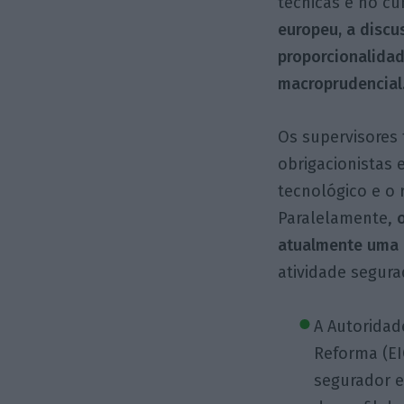
técnicas e no c
europeu, a disc
proporcionalidad
macroprudencial
Os supervisores 
obrigacionistas 
tecnológico e o r
Paralelamente,
atualmente uma 
atividade segura
A Autorida
Reforma (EI
segurador 