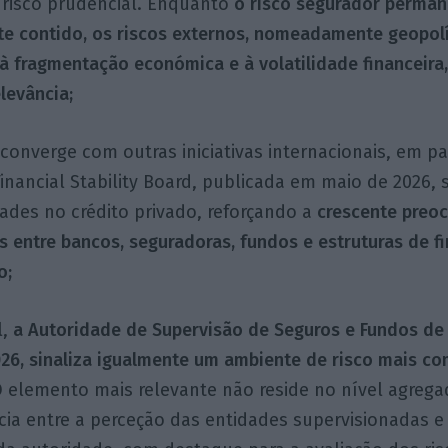
e risco prudencial. Enquanto
o risco segurador perma
te contido, os riscos externos, nomeadamente geopolí
à fragmentação económica e à volatilidade financeir
levância;
a converge com outras iniciativas internacionais, em p
Financial Stability Board, publicada em maio de 2026, 
dades no crédito privado, reforçando a
crescente preo
es entre bancos, seguradoras, fundos e estruturas de 
o;
l,
a Autoridade de Supervisão de Seguros e Fundos de
26, sinaliza igualmente um ambiente de risco mais co
 elemento mais relevante não reside no nível agrega
cia entre a perceção das entidades supervisionadas e 