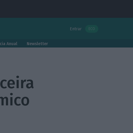
Entrar
ECO
cia Anual
Newsletter
ceira
mico