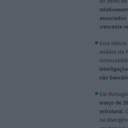
do perfil d
relativamen
associados 
crescente re
Esta leitur
análise do 
vulnerabili
interligaçõ
não bancári
Em Portuga
março de 20
estrutural.
O
na divergên