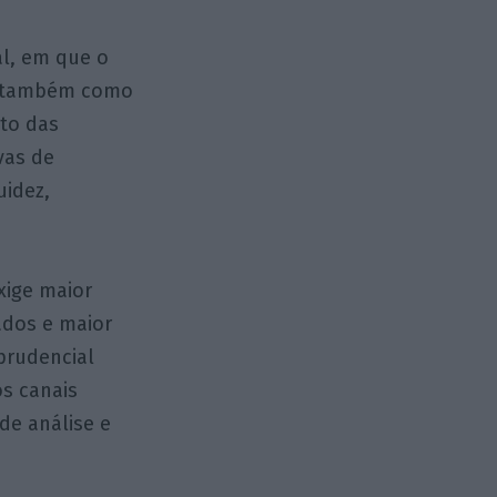
al, em que o
as também como
nto das
vas de
uidez,
xige maior
ados e maior
prudencial
os canais
de análise e