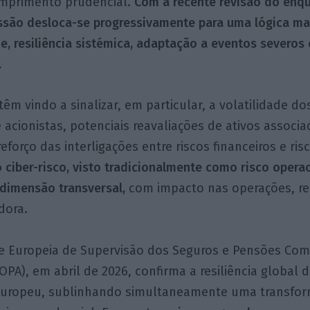
umprimento prudencial.
Com a recente revisão do en
ussão desloca-se progressivamente para uma lógica ma
e, resiliência sistémica, adaptação a eventos severos e
.
têm vindo a sinalizar, em particular, a volatilidade d
e acionistas, potenciais reavaliações de ativos associa
eforço das interligações entre riscos financeiros e ris
o ciber-risco, visto tradicionalmente como risco opera
dimensão transversal,
com impacto nas operações, re
dora.
de Europeia de Supervisão dos Seguros e Pensões Co
OPA), em abril de 2026, confirma a resiliência global 
europeu, sublinhando simultaneamente uma transfor