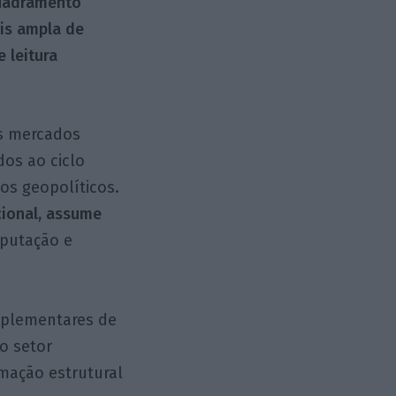
quadramento
is ampla de
 leitura
os mercados
dos ao ciclo
cos geopolíticos.
cional, assume
putação e
mplementares de
do setor
mação estrutural