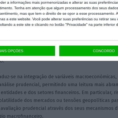
mo Vida, e no setor bancário, nomeadamente no nível
eder a informações mais pormenorizadas e alterar as suas preferência
tugal.
timento.
Tenha em atenção que algum processamento dos seus dados
nsentimento, mas que tem o direito de se opor a esse processamento. A
as a este website. Você pode alterar suas preferências ou retirar seu
os e resiliência
tando a este site e clicando no botão "Privacidade" na parte inferior 
riscos prudenciais tem vindo a evoluir de uma lógic
ulatória e na solidez individual do capital para um
AIS OPÇÕES
CONCORDO
entada para a resiliência do sistema financeiro e para 
o.
aduz-se na integração de variáveis macroeconómicas, 
análise prudencial, permitindo uma leitura mais abra
 entidades e dos setores financeiros. Em particular, r
volatilidade dos mercados ou tensões geopolíticas pa
 avaliação prudencial através dos seus mecanismos d
gio macrofinanceiro.