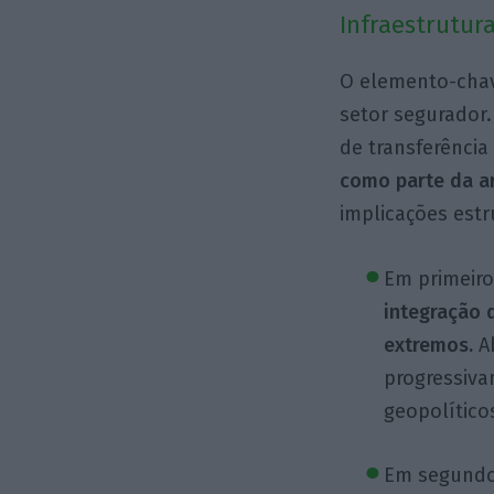
Infraestrutura
O elemento-chav
setor segurador
de transferência
como parte da ar
implicações estr
Em primeiro 
integração 
extremos.
Ab
progressiv
geopolítico
Em segundo