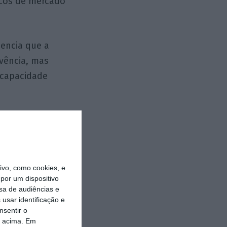
scos de mercado
dencia que a
lvência, mas
 capacidade
idual das
são e os efeitos
o sistémico
 de
vo, como cookies, e
por um dispositivo
ais, sendo
sa de audiências e
 como a
usar identificação e
nsentir o
o acima. Em