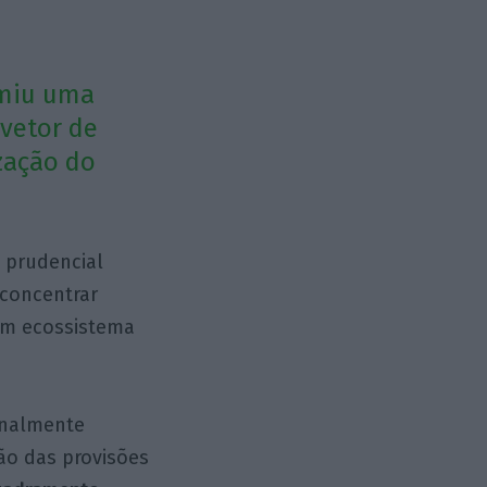
umiu uma
 vetor de
zação do
 prudencial
 concentrar
 um ecossistema
ionalmente
ão das provisões