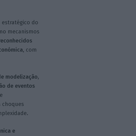
 estratégico do
como mecanismos
reconhecidos
económica
, com
de modelização,
ção de eventos
se
s choques
mplexidade.
nica e