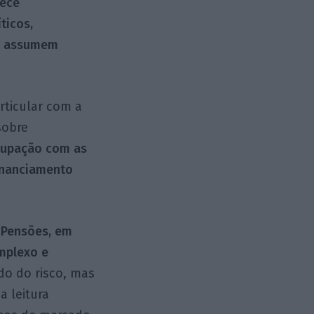
nece
ticos,
a, assumem
articular com a
sobre
cupação com as
financiamento
 Pensões, em
mplexo e
do do risco, mas
a leitura