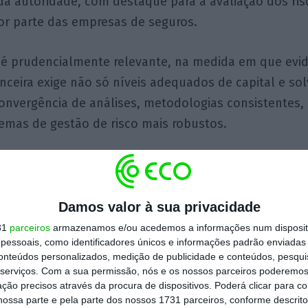
da autoridade, com destaque para a avaliação dos ri
por parte das empresas de seguros.
a é prudencialmente relevante, na medida em que evi
anceira exige não só níveis adequados de capital e so
nvergência de análises, metodologias consistentes,
temas de gestão de risco mais robustos.
inanceira não depende exclusivamente da solidez indiv
s da capacidade de compreender os canais de transmis
e diferentes segmentos do sistema financeiro
. O risc
Damos valor à sua privacidade
conexão entre atividades financeiras e da acumulação
31
parceiros
armazenamos e/ou acedemos a informações num dispositi
essoais, como identificadores únicos e informações padrão enviadas 
 no sistema, não se limitando aos mercados de capit
conteúdos personalizados, medição de publicidade e conteúdos, pesqui
vel em segmentos mais expostos ao ciclo económico,
serviços.
Com a sua permissão, nós e os nossos parceiros poderemos 
ção precisos através da procura de dispositivos. Poderá clicar para co
vidade seguradora, em
ossa parte e pela parte dos nossos 1731 parceiros, conforme descrit