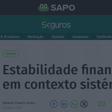
 & Produtos
Mediação
Opinião
Academia
Conferên
Opinião
Estabilidade finan
em contexto sisté
Helena Chaves Anjos
21 Maio 2026