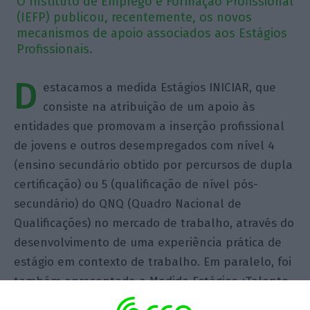
O Instituto de Emprego e Formação Profissional
(IEFP) publicou, recentemente, os novos
mecanismos de apoio associados aos Estágios
Profissionais.
D
estacamos a medida Estágios INICIAR, que
consiste na atribuição de um apoio às
entidades que promovam a inserção profissional
de jovens e outros desempregados com nível 4
(ensino secundário obtido por percursos de dupla
certificação) ou 5 (qualificação de nível pós-
secundário) do QNQ (Quadro Nacional de
Qualificações) no mercado de trabalho, através do
desenvolvimento de uma experiência prática de
estágio em contexto de trabalho. Em paralelo, foi
também apresentada a Medida Estágios +Talento,
com condições genericamente similares à Medida