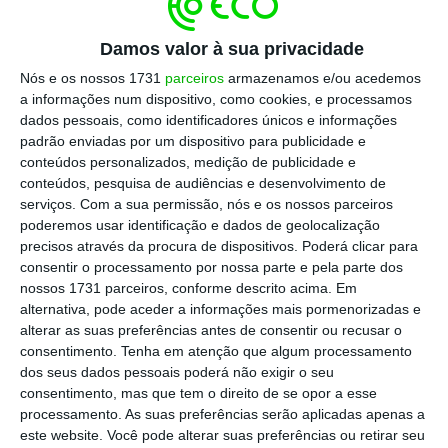
Estágios INICIAR, embora direcionada para jovens
desempregados com idade igual ou inferior a 35
Damos valor à sua privacidade
anos e com qualificação igual ou superior ao nível
Nós e os nossos 1731
parceiros
armazenamos e/ou acedemos
6 (licenciatura) do QNQ.
a informações num dispositivo, como cookies, e processamos
dados pessoais, como identificadores únicos e informações
padrão enviadas por um dispositivo para publicidade e
Os estágios terão, agora, de deter uma duração
conteúdos personalizados, medição de publicidade e
de, apenas e só, seis meses, não prorrogáveis
conteúdos, pesquisa de audiências e desenvolvimento de
serviços.
Com a sua permissão, nós e os nossos parceiros
(com exceção dos estágios para pessoas com
poderemos usar identificação e dados de geolocalização
deficiência e incapacidade, que têm a duração de
precisos através da procura de dispositivos. Poderá clicar para
doze meses).
consentir o processamento por nossa parte e pela parte dos
nossos 1731 parceiros, conforme descrito acima. Em
alternativa, pode aceder a informações mais pormenorizadas e
Ora, estabelecendo um paralelismo com as
alterar as suas preferências antes de consentir ou recusar o
medidas precedentes, nomeadamente a Medida
consentimento.
Tenha em atenção que algum processamento
dos seus dados pessoais poderá não exigir o seu
Estágios ATIVAR.PT, as diferenças são significativas.
consentimento, mas que tem o direito de se opor a esse
Na maioria dos casos, a anterior medida previa a
processamento. As suas preferências serão aplicadas apenas a
realização de estágios por um período de nove
este website. Você pode alterar suas preferências ou retirar seu