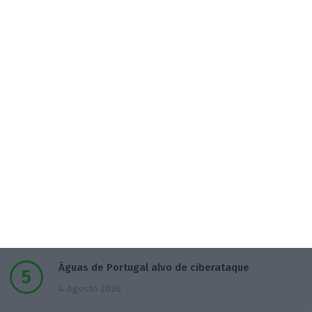
T-Systems: Serviço de Saúde de Múrcia reforça
cibersegurança
3 Agosto 2026
Eólicas para ‘alimentar’ Start Campus em consulta
pública
3 Agosto 2026
Deloitte Legal Telles assessora sócios da Bruma
4 Agosto 2026
Águas de Portugal alvo de ciberataque
4 Agosto 2026