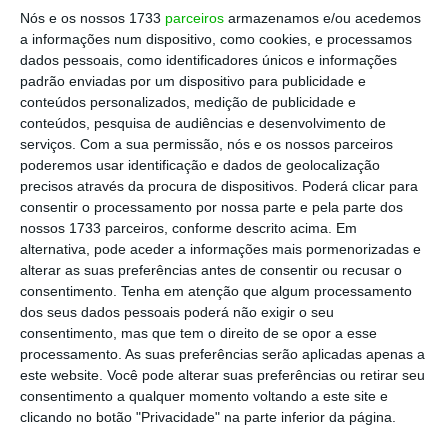
Nós e os nossos 1733
parceiros
armazenamos e/ou acedemos
ter mais ambição e gerar mais ação para mais e
a informações num dispositivo, como cookies, e processamos
melhores resultados.
dados pessoais, como identificadores únicos e informações
padrão enviadas por um dispositivo para publicidade e
conteúdos personalizados, medição de publicidade e
Se houve ousadia para conseguirmos mudar o
conteúdos, pesquisa de audiências e desenvolvimento de
status quo
instalado em Portugal ao iniciar a
serviços.
Com a sua permissão, nós e os nossos parceiros
recolha seletiva no nosso país em 1996, porque é
poderemos usar identificação e dados de geolocalização
precisos através da procura de dispositivos. Poderá clicar para
que agora, quase 30 anos depois, não estamos
consentir o processamento por nossa parte e pela parte dos
onde deveríamos estar, com contributos mais
nossos 1733 parceiros, conforme descrito acima. Em
significativos para o futuro do Ambiente?
alternativa, pode aceder a informações mais pormenorizadas e
alterar as suas preferências antes de consentir ou recusar o
consentimento.
Tenha em atenção que algum processamento
Temos de voltar a ser ousados.
dos seus dados pessoais poderá não exigir o seu
consentimento, mas que tem o direito de se opor a esse
processamento. As suas preferências serão aplicadas apenas a
É evidente que ao longo destas três décadas se
este website. Você pode alterar suas preferências ou retirar seu
assistiu a um esforço coletivo para fazer da
consentimento a qualquer momento voltando a este site e
reciclagem uma rotina. No setor específico das
clicando no botão "Privacidade" na parte inferior da página.
embalagens a inovação colaborativa tem sido,