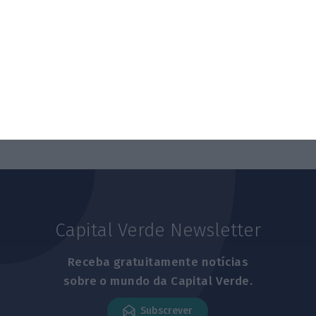
Tempo”
4 Agosto 2026
FAO alerta para nova subida de preços
alimentares
5 Agosto 2026
Capital Verde Newsletter
Receba gratuitamente notícias
sobre o mundo da Capital Verde.
Subscrever