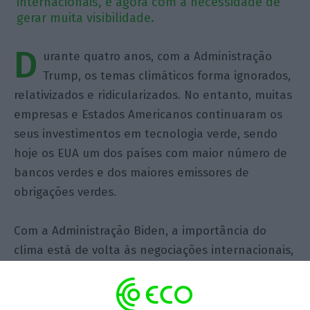
internacionais, e agora com a necessidade de
gerar muita visibilidade.
D
urante quatro anos, com a Administração
Trump, os temas climáticos forma ignorados,
relativizados e ridicularizados. No entanto, muitas
empresas e Estados Americanos continuaram os
seus investimentos em tecnologia verde, sendo
hoje os EUA um dos países com maior número de
bancos verdes e dos maiores emissores de
obrigações verdes.
Com a Administração Biden, a importância do
clima está de volta às negociações internacionais,
e agora com a necessidade de gerar muita
visibilidade. Muita dessa comunicação poderá
ofuscar o facto de os EUA ainda não terem pago