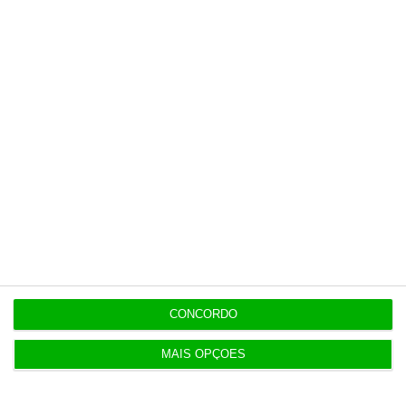
para as Nações Unidas
https://www.un.org/en/ga/contributions/honourroll
(2)
https://www.climatechangenews.com/2021/04/19/bi
moment-expect-thursdays-climate-leaders-
summit
/
Sofia Santos
Economista especializada em
sustainable and climate finance
CONCORDO
MAIS OPÇÕES