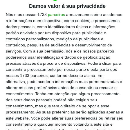
Damos valor à sua privacidade
as suas contribuições às Nações Unidas de 2021,
Nós e os nossos 1733
parceiros
armazenamos e/ou acedemos
2020 e 2019 (1), e portanto é importante também
a informações num dispositivo, como cookies, e processamos
ter a noção da “global Picture” em que os EUA
dados pessoais, como identificadores únicos e informações
irão ressurgir: como grandes financiadores
padrão enviadas por um dispositivo para publicidade e
conteúdos personalizados, medição de publicidade e
climáticos, sendo que parte desse dinheiro não foi
conteúdos, pesquisa de audiências e desenvolvimento de
pago nos anos anteriores.
serviços.
Com a sua permissão, nós e os nossos parceiros
poderemos usar identificação e dados de geolocalização
precisos através da procura de dispositivos. Poderá clicar para
De qualquer forma, a reentrada dos EUA no
consentir o processamento por nossa parte e pela parte dos
reforço à necessidade do financiamento climático
nossos 1733 parceiros, conforme descrito acima. Em
são ótimas notícias. O facto de também nas
alternativa, pode aceder a informações mais pormenorizadas e
alterar as suas preferências antes de consentir ou recusar o
últimas semana os temas relacionados com a
consentimento.
Tenha em atenção que algum processamento
divulgação de informação ESG dos produtos
dos seus dados pessoais poderá não exigir o seu
financeiros ter tido destaque pelo US Securities
consentimento, mas que tem o direito de se opor a esse
processamento. As suas preferências serão aplicadas apenas a
and Exchange Commission (SEC), evidencia uma
este website. Você pode alterar suas preferências ou retirar seu
aproximação dos EUA a algumas práticas
consentimento a qualquer momento voltando a este site e
europeias, que começam a ser “atacadas” pelos