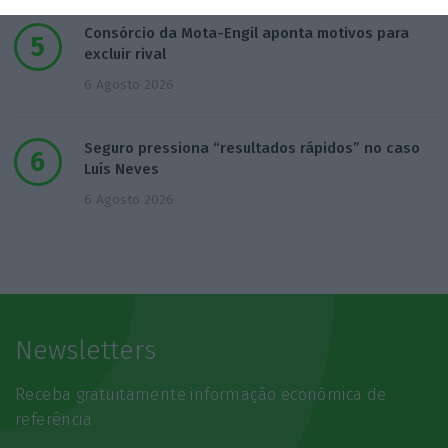
Consórcio da Mota-Engil aponta motivos para
excluir rival
6 Agosto 2026
Seguro pressiona “resultados rápidos” no caso
Luís Neves
6 Agosto 2026
Newsletters
Receba gratuitamente informação económica de
referência