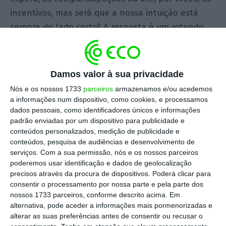
incentivos, mas será que a nossa intuição está
sempre do lado certo? A resposta é um rotundo
não. Não poucas vezes, conversamos com base
em suposições sem fundamento, com base em
impressões. Outras tantas fazemo-lo até com
Damos valor à sua privacidade
suporte de um quadro mental económico, mas
Nós e os nossos 1733
parceiros
armazenamos e/ou acedemos
ignorando as especificidades do setor da saúde.
a informações num dispositivo, como cookies, e processamos
dados pessoais, como identificadores únicos e informações
Na verdade, por um conjunto de razões, este setor
padrão enviadas por um dispositivo para publicidade e
é muito especial.
conteúdos personalizados, medição de publicidade e
conteúdos, pesquisa de audiências e desenvolvimento de
serviços.
Com a sua permissão, nós e os nossos parceiros
Desde a elevada incerteza subjacente à potencial
poderemos usar identificação e dados de geolocalização
necessidade de cuidados de saúde, até aos claros
precisos através da procura de dispositivos. Poderá clicar para
problemas de risco moral e seleção adversa,
consentir o processamento por nossa parte e pela parte dos
nossos 1733 parceiros, conforme descrito acima. Em
passando pelas complexas relações de agência
alternativa, pode aceder a informações mais pormenorizadas e
entre médico e paciente ou pelos incentivos à
alterar as suas preferências antes de consentir ou recusar o
inovação, as diferenças face a outros setores são