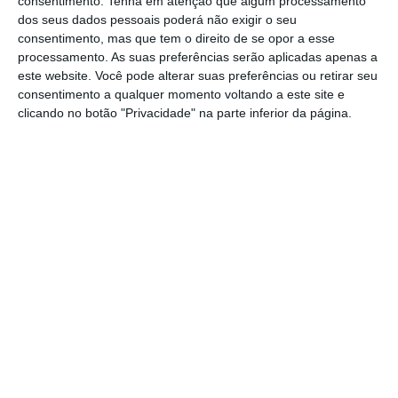
consentimento.
Tenha em atenção que algum processamento
dos seus dados pessoais poderá não exigir o seu
claras. No fim, tudo isto é ainda condimentado
consentimento, mas que tem o direito de se opor a esse
por preocupações ímpares com a equidade que
processamento. As suas preferências serão aplicadas apenas a
fazem muitos até duvidar da moralidade dos
este website. Você pode alterar suas preferências ou retirar seu
consentimento a qualquer momento voltando a este site e
lucros neste setor. Há aqui algo indubitavelmente
clicando no botão "Privacidade" na parte inferior da página.
distinto.
Tudo isto nos leva a ter opiniões muito sérias. No
fim de contas, colocar um valor monetário a cada
vida humana é moralmente complexo. Mas eu vou
mais longe: talvez não o fazer seja ainda mais
complexo. Todas as escolhas têm um custo de
oportunidade, os fundos não são ilimitados e, por
vezes, salvar umas vidas pode significar que
outras fiquem por salvar.
Os nossos primeiros instintos talvez estejam