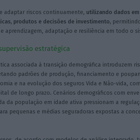
 e adaptar riscos continuamente,
utilizando dados em
ticas, produtos e decisões de investimento,
permitindo
e aprendizagem, adaptação e resiliência em todo o s
supervisão estratégica
ática associada à transição demográfica introduzem ri
etando padrões de produção, financiamento e poupa
omia e na evolução dos seguros Vida e Não-vida, co
pital de longo prazo. Cenários demográficos com env
da da população em idade ativa pressionam a regulaç
ara pequenas e médias seguradoras expostas a conce
rnos, de acordo com modelos de análise integrado, 