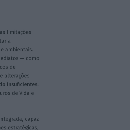
as limitações
tar a
 e ambientais.
imediatos — como
scos de
de alterações
o insuficientes,
uros de Vida e
integrada, capaz
es estratégicas,