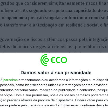
grados que considerem simultaneamente riscos finan
ambientais.
As seguradoras, pela sua capacidade de av
l, ocupam uma posição singular ao funcionar como sis
o transformar a antecipação em resiliência social e fi
overnação de riscos sistémicos passa pela integraçã
elos dinâmicos de gestão de riscos que reflitam os d
tações sobre governação de riscos sistémicos permit
para que seguradoras e instituições financeiras incor
émico na gestão de risco, nos investimentos e na su
Damos valor à sua privacidade
33
parceiros
armazenamos e/ou acedemos a informações num dispositi
nação sistémica envolve etapas estratégicas de refor
essoais, como identificadores únicos e informações padrão enviadas 
conteúdos personalizados, medição de publicidade e conteúdos, pesqui
serviços.
Com a sua permissão, nós e os nossos parceiros poderemos 
ção precisos através da procura de dispositivos. Poderá clicar para co
rdependências críticas entre setores e geografias
, ide
ossa parte e pela parte dos nossos 1733 parceiros, conforme descrit