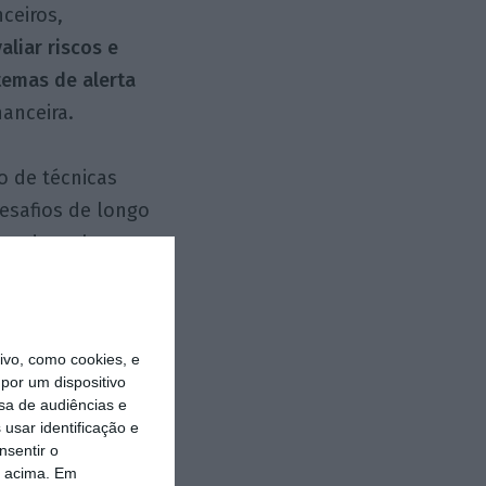
ceiros,
aliar riscos e
temas de alerta
nanceira.
o de técnicas
esafios de longo
em redesenhar um
porem
pervisão
vo, como cookies, e
ço da abordagem
por um dispositivo
sa de audiências e
usar identificação e
nsentir o
ntificando
o acima. Em