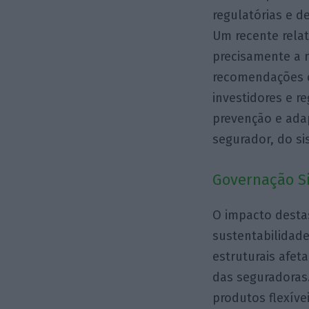
regulatórias e d
Um recente rela
precisamente a 
recomendações cr
investidores e r
prevenção e adap
segurador, do si
Governação S
O impacto desta
sustentabilidade
estruturais afet
das seguradoras.
produtos flexíve