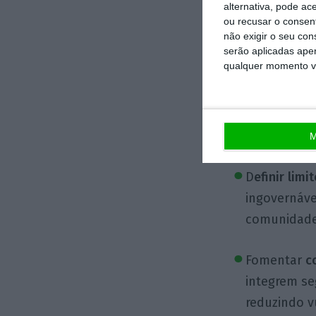
alternativa, pode ac
vulnerabili
ou recusar o consen
nacionais e
não exigir o seu co
serão aplicadas apen
prazo;
qualquer momento vol
Desenvolve
demográfica
sistémicos 
M
D
efinir limi
ingovernáve
comunidades
Fomentar
c
integrem seg
reduzindo v