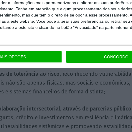
eder a informações mais pormenorizadas e alterar as suas preferência
dades e oportunidades de diversificação de risco, incl
timento.
Tenha em atenção que algum processamento dos seus dados
 internacionais que podem amplificar choques estrutu
nsentimento, mas que tem o direito de se opor a esse processamento. A
as a este website. Você pode alterar suas preferências ou retirar seu
tando a este site e clicando no botão "Privacidade" na parte inferior 
r cenários dinâmicos, considerando
interações climáti
s, tecnológicas e regulatórias,
permitindo antecipar 
e preparar respostas institucionais adequadas;
AIS OPÇÕES
CONCORDO
tes de tolerância ao risco
, reconhecendo vulnerabilid
is não são apenas físicas, mas sociais e económicas,
 e sistemas financeiros de forma distinta;
olaboração intersectorial, através de parcerias públic
uros, crédito e investimentos em resiliência climática
ulnerabilidades sistémicas e promovendo estabilidade