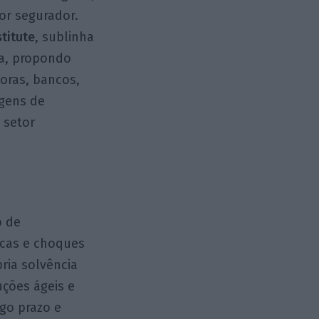
or segurador.
titute
, sublinha
a, propondo
doras, bancos,
agens de
 setor
o de
ticas e choques
pria solvência
uções ágeis e
ngo prazo e