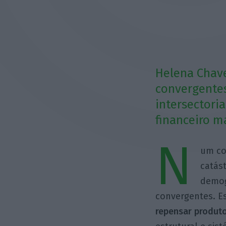
Helena Chave
convergentes
intersectori
financeiro m
N
um co
catást
demog
convergentes. E
repensar produt