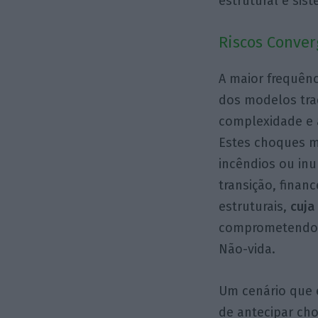
estrutural e sist
Riscos Conve
A maior frequênc
dos modelos trad
complexidade e 
Estes choques m
incêndios ou in
transição, finan
estruturais,
cuja
comprometendo a 
Não-vida.
Um cenário que 
de antecipar cho