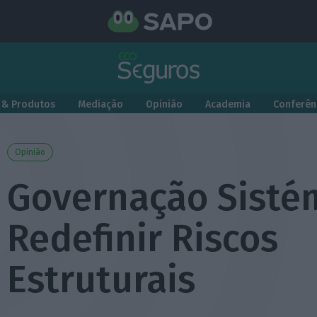
 & Produtos
Mediação
Opinião
Academia
Conferên
Opinião
Governação Sisté
Redefinir Riscos
Estruturais