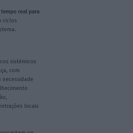
 tempo real para
 ciclos
istema.
scos sistémicos
nça, com
m necessidade
elhecimento
ão,
ntrações locais
transmitem-se