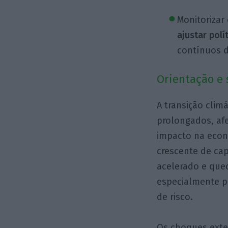
Monitorizar
ajustar polí
contínuos d
Orientação e 
A transição clim
prolongados, af
impacto na econ
crescente de ca
acelerado e que
especialmente p
de risco.
Os choques exte