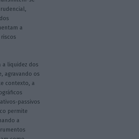
prudencial,
 dos
entam a
 riscos
 a liquidez dos
e, agravando os
te contexto, a
ográficos
 ativos-passivos
ico permite
rmando a
strumentos