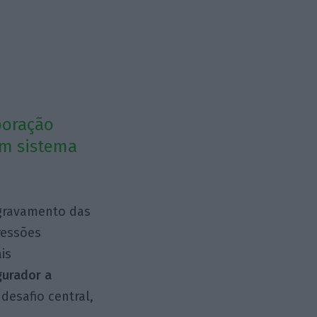
boração
um sistema
 agravamento das
ressões
is
gurador a
 desafio central,