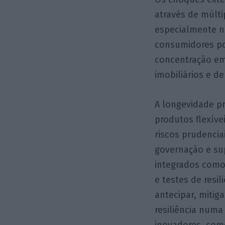
através de múlti
especialmente no
consumidores po
concentração em 
imobiliários e de
A longevidade pr
produtos flexív
riscos prudencia
governação e su
integrados como 
e testes de res
antecipar, mitig
resiliência numa