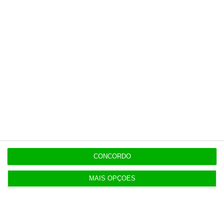
o jornalismo independente, rigoroso e
credível.
Assine já!
Veja todos os planos!
CONCORDO
MAIS OPÇÕES