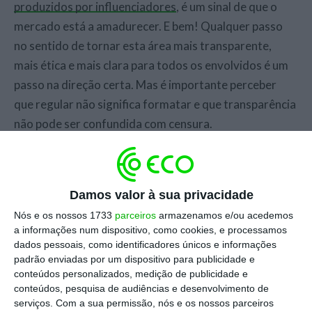
produzidos por influenciadores
, é um sinal de que o
mercado está a amadurecer. E bem! Qualquer passo
no sentido de tornar esta área mais transparente,
mais ética e mais clara para todos os envolvidos é um
passo na direção certa. Mas é importante perceber
que regular não significa formatar e que transparência
não pode ser confundida com censura.
É essencial que os conteúdos pagos, sejam parcerias,
experiências oferecidas ou produtos enviados, sejam
Damos valor à sua privacidade
corretamente identificados enquanto tal. O
Nós e os nossos 1733
parceiros
armazenamos e/ou acedemos
consumidor tem direito à informação e ao contexto.
a informações num dispositivo, como cookies, e processamos
Não se trata de uma opinião, mas de um princípio base
dados pessoais, como identificadores únicos e informações
de comunicação responsável. E este tipo de regulação,
padrão enviadas por um dispositivo para publicidade e
conteúdos personalizados, medição de publicidade e
aliás, já é prática comum noutros mercados mais
conteúdos, pesquisa de audiências e desenvolvimento de
desenvolvidos nesta área.
serviços.
Com a sua permissão, nós e os nossos parceiros