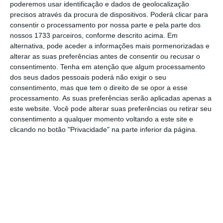
poderemos usar identificação e dados de geolocalização
precisos através da procura de dispositivos. Poderá clicar para
No entanto, o que não podemos fazer (enquanto
consentir o processamento por nossa parte e pela parte dos
profissionais, criadores ou entidades reguladoras) é
nossos 1733 parceiros, conforme descrito acima. Em
comprometer a autenticidade e a diversidade de
alternativa, pode aceder a informações mais pormenorizadas e
alterar as suas preferências antes de consentir ou recusar o
formatos, vozes e estilos que tornam o marketing de
consentimento.
Tenha em atenção que algum processamento
influência tão eficaz. A influência vive de relação, de
dos seus dados pessoais poderá não exigir o seu
confiança e de autenticidade. E é precisamente por
consentimento, mas que tem o direito de se opor a esse
processamento. As suas preferências serão aplicadas apenas a
isso que tantas pessoas preferem seguir criadores do
este website. Você pode alterar suas preferências ou retirar seu
que ouvir anúncios clássicos — falamos do potencial do
consentimento a qualquer momento voltando a este site e
feeling orgânico da comunicação.
clicando no botão "Privacidade" na parte inferior da página.
Se obrigarmos todos os criadores a estruturar o
conteúdo da mesma forma, começando, por exemplo,
com uma declaração formal, terminando com um aviso
obrigatório, e preenchendo o meio com frases
padronizadas, estaremos, na prática, a esvaziar a