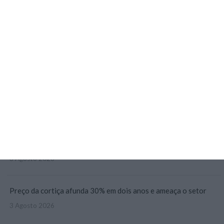
Caso de Luís Neves “atingiu o limite do admissível”
10:42
Portugal já produz mais sapatos que Espanha. Preço sobe 2,5%
6:58
Em agosto, a gestão empresarial e a IA não vão de férias
3 Agosto 2026
Hoje nas notícias: PRR, pensões e trabalho não declarado
3 Agosto 2026
Preço da cortiça afunda 30% em dois anos e ameaça o setor
3 Agosto 2026