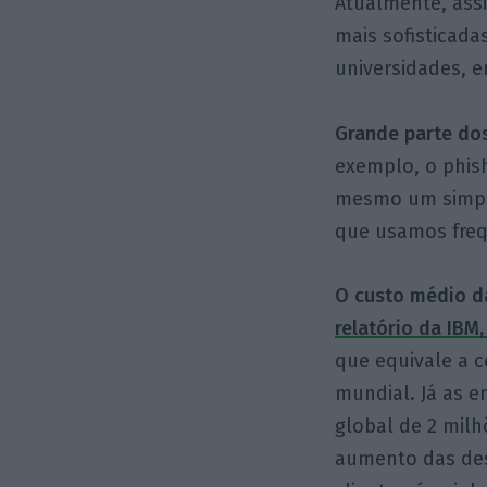
Atualmente, ass
mais sofisticad
universidades, e
Grande parte do
exemplo, o phish
mesmo um simple
que usamos fre
O custo médio da
relatório da IBM,
que equivale a 
mundial. Já as 
global de 2 mil
aumento das des