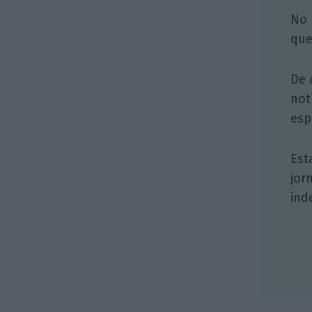
No 
que
De 
not
esp
Est
jor
ind