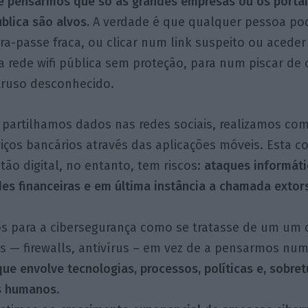
 pensarmos que só as grandes empresas ou os portais
blica são alvos.
A verdade é que qualquer pessoa pod
a-passe fraca, ou clicar num link suspeito ou aceder
a rede wifi pública sem proteção, para num piscar de
truso desconhecido.
partilhamos dados nas redes sociais, realizamos com
ços bancários através das aplicações móveis. Esta c
tão digital, no entanto, tem riscos:
ataques informáti
des financeiras e em última instância a chamada exto
para a cibersegurança como se tratasse de um um 
as — firewalls, antivírus – em vez de a pensarmos nu
que envolve tecnologias, processos, políticas e, sobre
 humanos.