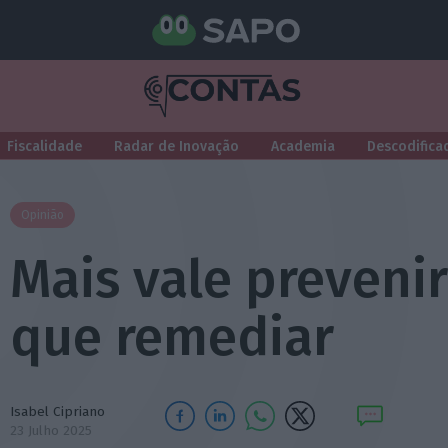
Fiscalidade
Radar de Inovação
Academia
Descodifica
Opinião
Mais vale preveni
que remediar
Isabel Cipriano
23 Julho 2025