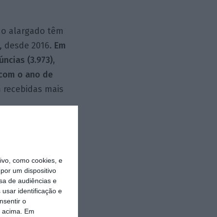
do alargado têm
, desde 2016.
Em
ncias (3.973),
com o ano de
 recebidas mais
amostra do
os cidadãos ao
do que delas se
vo, como cookies, e
por um dispositivo
s, não permitem
sa de audiências e
as situações de
usar identificação e
nsentir o
éns da tal
o acima. Em