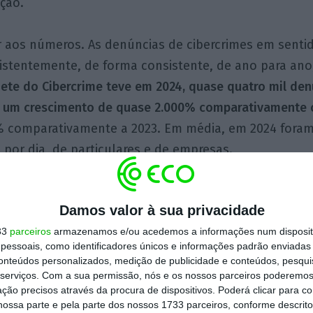
ação.
 aos números. As denúncias de cibercrimes em senti
stentemente, de forma consistente, de ano para ano
nete do Cibercrime teve em 2024, quase quatro mil denú
 um crescimento de quase 2.000% comparativamente 
5% comparativamente a 2023. Em média, em 2024 foram
 por dia, de particulares e de empresas.
cebidas no Gabinete do Cibercrime, são apenas uma 
Damos valor à sua privacidade
das denúncias de cibercriminalidade apresentadas pel
co. Por isso, embora sejam indicadores reais, permitin
33
parceiros
armazenamos e/ou acedemos a informações num dispositi
essoais, como identificadores únicos e informações padrão enviadas 
des linhas dos cibercrimes que vitimam os portuguese
conteúdos personalizados, medição de publicidade e conteúdos, pesqui
tísticos rigorosos. Quer isto dizer que há muitos outr
serviços.
Com a sua permissão, nós e os nossos parceiros poderemos 
ção precisos através da procura de dispositivos. Poderá clicar para co
ão são denunciadas, ficando as entidades vítimas ref
ossa parte e pela parte dos nossos 1733 parceiros, conforme descrit