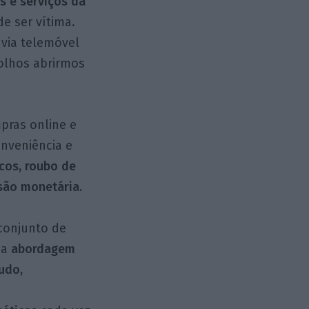
 e serviços da
e ser vítima.
 via telemóvel
 olhos abrirmos
pras online e
onveniência e
cos, roubo de
rsão monetária.
conjunto de
ma
abordagem
tudo,