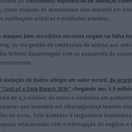
istimos ao
crescimento exponencial de ameaças ciber
as, como ataques de ransomware com impacto em hosp
m instituições públicas e entidades privadas.
s ataques bem-sucedidos encontra origem na falha h
ing, ou má gestão de credenciais de acesso aos sist
s ficheiro desprotegido com as passwords de acesso
quentemente.
 violação de dados atingiu um valor record,
de acord
 “Cost of a Data Breach 2024”
, chegando aos 4,9 milhõ
cerca de 4,3 milhões de euros e simboliza um aumento
empresas que investem em cibersegurança tiveram u
hões de euros. Este aumento é largamente impulsion
pesas relacionadas com a interrupção do negócio e 