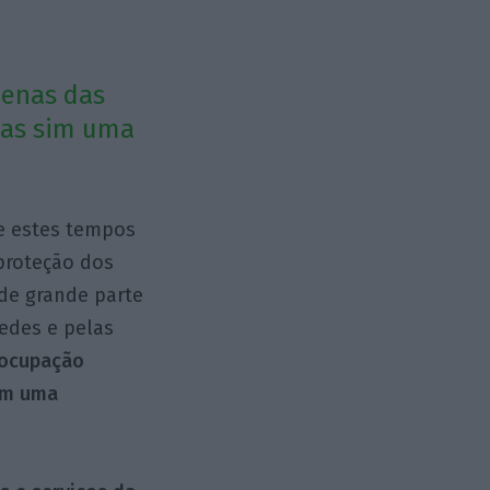
penas das
mas sim uma
 e estes tempos
 proteção dos
nde grande parte
edes e pelas
eocupação
sim uma