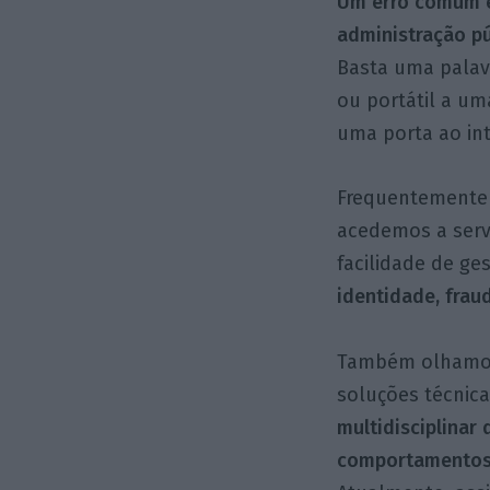
Um erro comum é
administração pú
Basta uma palavr
ou portátil a um
uma porta ao in
Frequentemente 
acedemos a servi
facilidade de ges
identidade, frau
Também olhamos 
soluções técnic
multidisciplinar 
comportamentos