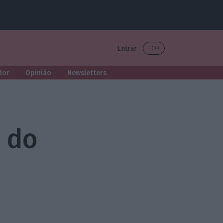
Entrar
ECO
dor
Opinião
Newsletters
r do