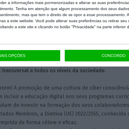
ira.
eder a informações mais pormenorizadas e alterar as suas preferência
timento.
Tenha em atenção que algum processamento dos seus dados
nsentimento, mas que tem o direito de se opor a esse processamento. A
 “olá mãe, olá pai” e os falsos pagamentos de energia
as a este website. Você pode alterar suas preferências ou retirar seu
urlas online, de páginas falsas, investimentos frau
tando a este site e clicando no botão "Privacidade" na parte inferior 
imobiliário, imaginários trabalhos online e telefonema
dos de amizade nas redes sociais de contas inventad
tal como a internet – sem limites.
O Digital trouxe-no
AIS OPÇÕES
CONCORDO
um enorme desafio que é a real importância de uma 
l transversal a todos os níveis da sociedade.
tem! A promoção de uma cultura de ciber consciência 
 incluir a educação digital nos seus programas curric
tam de investir na formação dos seus colaboradores;
tados Membros, a Diretiva (UE) 2022/2555, conhecida
umprida de forma célere e eficaz.