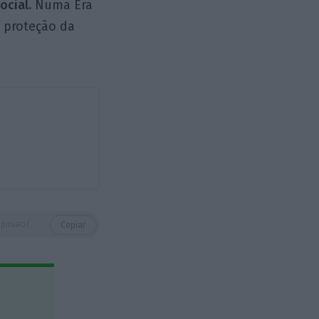
ocial.
Numa Era
 proteção da
https://eco.sapo.pt/opiniao/mais-vale-prevenir-do-que-remediar/
Copiar