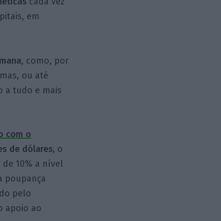
néticas
cada vez
itais, em
umana
, como, por
emas, ou até
 a tudo e mais
o com o
es de dólares,
o
 de 10% a nível
ma poupança
ado pelo
o apoio ao