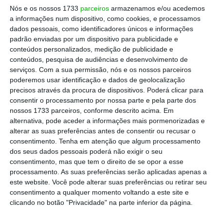
Nós e os nossos 1733
parceiros
armazenamos e/ou acedemos
orçamental e respetivo controlo parlamentar. Por
a informações num dispositivo, como cookies, e processamos
outro lado, há quem defenda que não,
dados pessoais, como identificadores únicos e informações
especialmente caso se trate de reformas
padrão enviadas por um dispositivo para publicidade e
conteúdos personalizados, medição de publicidade e
estruturais do sistema fiscal, devendo essas
conteúdos, pesquisa de audiências e desenvolvimento de
constar de diplomas avulsos, com debate próprio,
serviços.
Com a sua permissão, nós e os nossos parceiros
autonomizado e maturado.
poderemos usar identificação e dados de geolocalização
precisos através da procura de dispositivos. Poderá clicar para
consentir o processamento por nossa parte e pela parte dos
Este ano, não podia ser de outra forma.
Faz todo o
nossos 1733 parceiros, conforme descrito acima. Em
sentido medidas como a descida do IRS constarem
alternativa, pode aceder a informações mais pormenorizadas e
alterar as suas preferências antes de consentir ou recusar o
do Orçamento. O mesmo já não será assim para
consentimento.
Tenha em atenção que algum processamento
algumas das reformas estruturais em curso, como
dos seus dados pessoais poderá não exigir o seu
a implementação do regime dos Grupos de IVA ou a
consentimento, mas que tem o direito de se opor a esse
processamento. As suas preferências serão aplicadas apenas a
reforma do contencioso tributário
. Já a descida do
este website. Você pode alterar suas preferências ou retirar seu
IRC e as medidas anunciadas para combater a
consentimento a qualquer momento voltando a este site e
crise na habitação estão de fora, apesar de terem
clicando no botão "Privacidade" na parte inferior da página.
impacto no Orçamento.