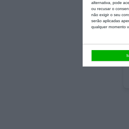
No 
alternativa, pode ac
que
ou recusar o consen
não exigir o seu co
serão aplicadas apen
De 
qualquer momento vol
not
esp
M
Est
jor
ind