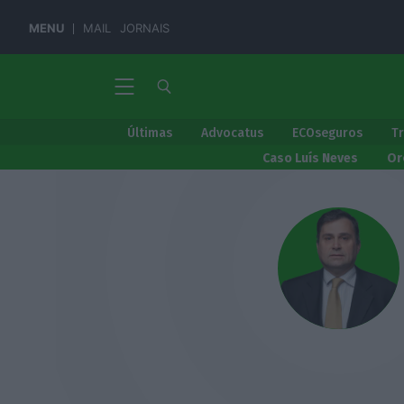
MENU
MAIL
JORNAIS
Últimas
Advocatus
ECOseguros
T
Caso Luís Neves
Or