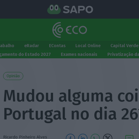
rabalho
eRadar
EContas
Local Online
Capital Verde
çamento do Estado 2027
Exames nacionais
Privatização d
Opinião
Mudou alguma co
Portugal no dia 26
Ricardo Pinheiro Alves