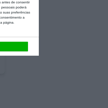
s antes de consentir
 pessoais poderá
s suas preferências
 consentimento a
da página.
e