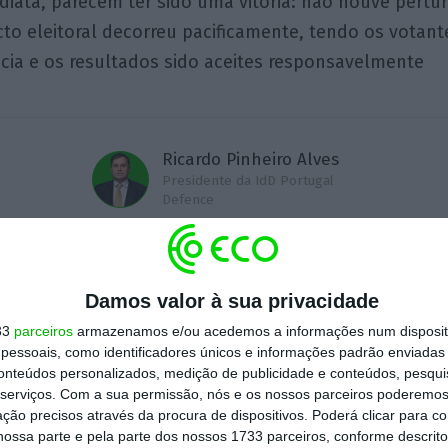
diata, parecem ter sido uma vitória: não houve pert
acto eleitoral decorreu pacificamente, tendo os votan
ia e os resultados sido aceites responsavelmente
Ricardo Pinheiro Alves
Presidente da IdD Portugal
Defence
Damos valor à sua privacidade
33
parceiros
armazenamos e/ou acedemos a informações num dispositi
essoais, como identificadores únicos e informações padrão enviadas 
Assine para ler este artigo
conteúdos personalizados, medição de publicidade e conteúdos, pesqui
Assine o ECO Premium
serviços.
Com a sua permissão, nós e os nossos parceiros poderemos 
ção precisos através da procura de dispositivos. Poderá clicar para co
ossa parte e pela parte dos nossos 1733 parceiros, conforme descrit