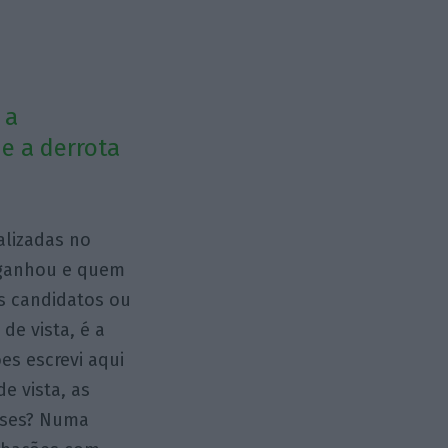
 a
e a derrota
.
alizadas no
 ganhou e quem
os candidatos ou
de vista, é a
ões escrevi aqui
e vista, as
ueses? Numa