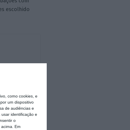
urbações com
tes escolhido
https://eco.sapo.pt/opiniao/mudou-alguma-coisa-em-portugal-no-dia-26/
Copiar
vo, como cookies, e
por um dispositivo
sa de audiências e
usar identificação e
nsentir o
o acima. Em