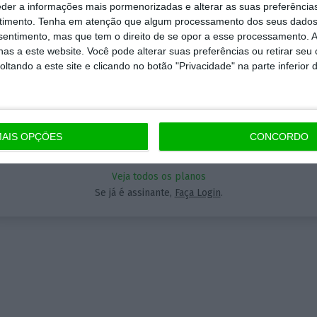
momento em que a informação é mais importante do
eder a informações mais pormenorizadas e alterar as suas preferência
 nunca, apoie o jornalismo independente e rigoroso.
timento.
Tenha em atenção que algum processamento dos seus dados
nsentimento, mas que tem o direito de se opor a esse processamento. A
Aceda às notícias premium do ECO. Torne-se assinante.
as a este website. Você pode alterar suas preferências ou retirar seu
5€
que forma? Assine o ECO Premium e tenha acesso a
tando a este site e clicando no botão "Privacidade" na parte inferior 
A partir de
ícias exclusivas, à opinião que conta, às reportagens 
eciais que mostram o outro lado da história.
AIS OPÇÕES
CONCORDO
Assinar
a assinatura é uma forma de apoiar o ECO e os seus
nalistas. A nossa contrapartida é o jornalismo
Veja todos os planos
ependente, rigoroso e credível.
Se já é assinante,
Faça Login
.
Assine já
Veja todos os planos