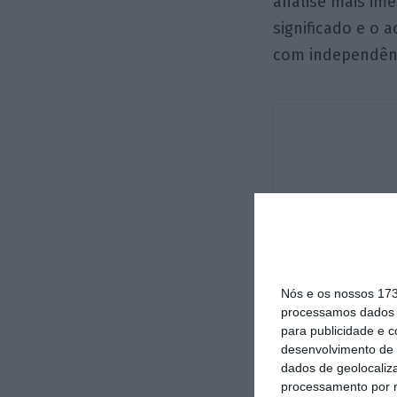
análise mais ime
significado e o 
com independênc
Nós e os nossos 17
processamos dados p
para publicidade e 
desenvolvimento de 
dados de geolocaliza
processamento por n