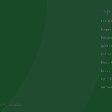
Exp
e
ECO N
Empre
Person
Descod
Entrev
Repor
Especi
Opiniã
Autore
tos Reservados