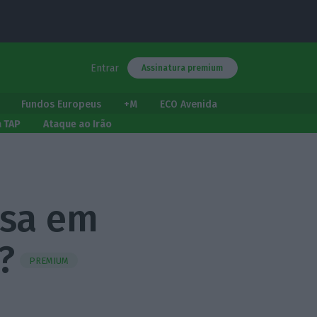
Entrar
Assinatura premium
Fundos Europeus
+M
ECO Avenida
a TAP
Ataque ao Irão
isa em
?
PREMIUM