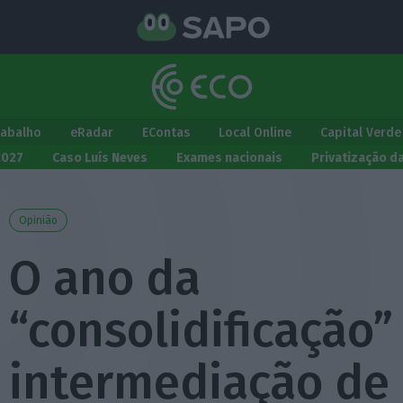
rabalho
eRadar
EContas
Local Online
Capital Verde
2027
Caso Luís Neves
Exames nacionais
Privatização d
Opinião
O ano da
“consolidificação”
intermediação de