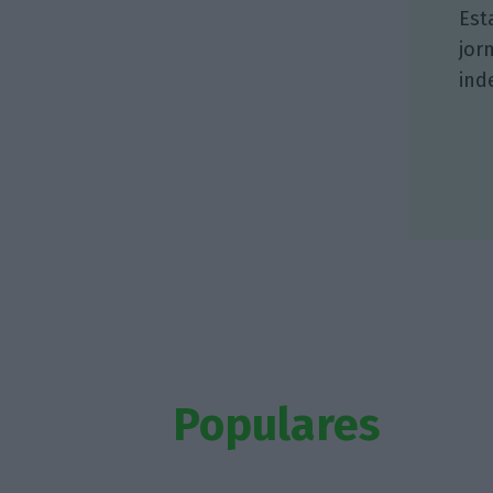
Est
jor
ind
Populares