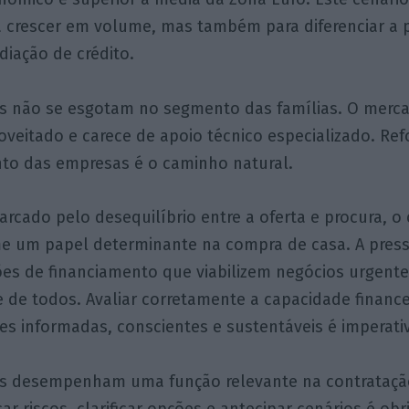
a crescer em volume, mas também para diferenciar a 
diação de crédito.
s não se esgotam no segmento das famílias. O merc
veitado e carece de apoio técnico especializado. Ref
nto das empresas é o caminho natural.
ado pelo desequilíbrio entre a oferta e procura, o 
e um papel determinante na compra de casa. A pres
ões de financiamento que viabilizem negócios urgent
 de todos. Avaliar corretamente a capacidade finance
ões informadas, conscientes e sustentáveis é imperati
os desempenham uma função relevante na contrataçã
car riscos, clarificar opções e antecipar cenários é ob