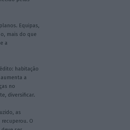
planos. Equipas,
do, mais do que
 e a
édito: habitação
o aumenta a
nças no
, diversificar.
uzido, as
 recuperou. O
 deve ser