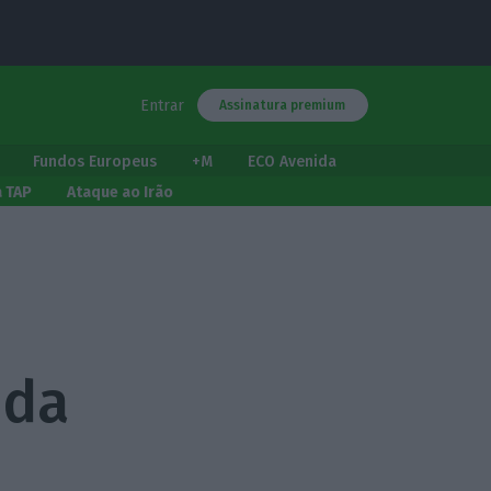
Entrar
Assinatura premium
Fundos Europeus
+M
ECO Avenida
a TAP
Ataque ao Irão
 da