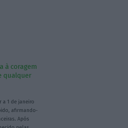
da à coragem
de qualquer
 a 1 de janeiro
pido, afirmando-
nceiras. Após
hecido pelas