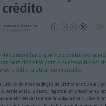
crédito
Francisco Ferreira Lima
31 Dezembro 2025
 de consolidar o que foi construído, alia
icar, será decisiva para o sucesso futuro 
o de crédito a atuar no mercado.
 jurídico da Intermediação de Crédito entrou em vigor
18. Desde então, o sector registou um crescimento rá
o um elo relevante entre famílias e instituições fina
pel dos intermediários de crédito é amplamente recon