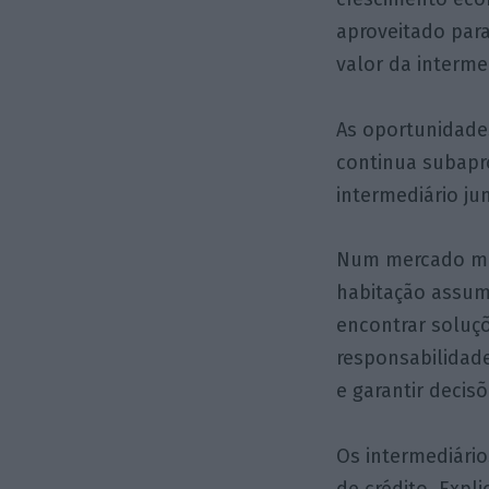
aproveitado par
valor da interme
As oportunidade
continua subapro
intermediário ju
Num mercado marc
habitação assum
encontrar soluç
responsabilidade
e garantir decis
Os intermediári
de crédito. Expli