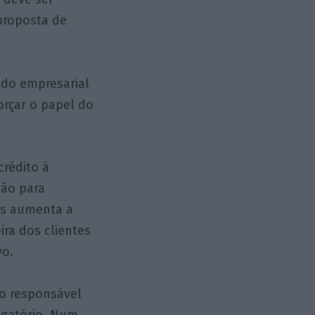
proposta de
ado empresarial
orçar o papel do
crédito à
são para
es aumenta a
ira dos clientes
vo.
o responsável
rigatório. Num