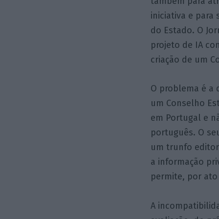
também para atra
iniciativa e par
do Estado. O Jor
projeto de IA c
criação de um Co
O problema é a d
um Conselho Estr
em Portugal e nã
português. O seu
um trunfo editor
a informação pr
permite, por ato
A incompatibilid