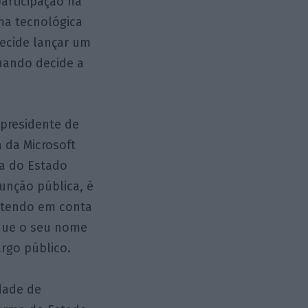
articipação na
rma tecnológica
decide lançar um
uando decide a
 presidente de
 da Microsoft
ca do Estado
unção pública, é
e, tendo em conta
 que o seu nome
argo público.
idade de