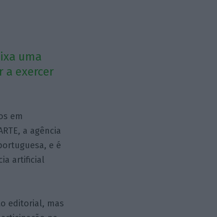
eixa uma
r a exercer
gos em
ARTE, a agência
portuguesa, e é
a artificial
o editorial, mas