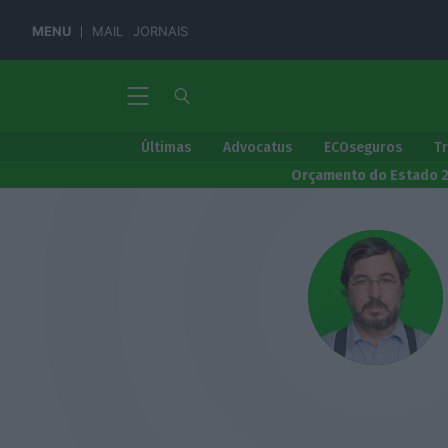
MENU
MAIL
JORNAIS
Últimas
Advocatus
ECOseguros
T
Orçamento do Estado 