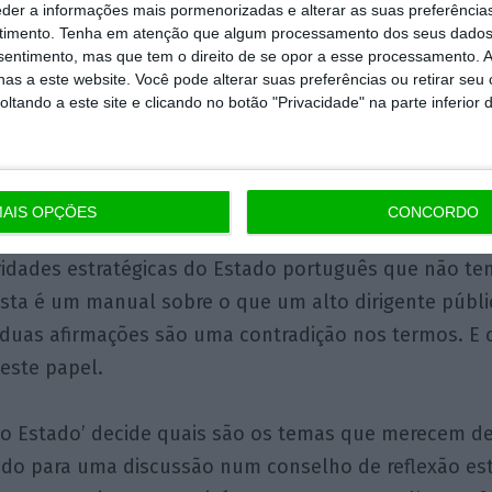
eu cargo sejam utilizados como tal. Por bondade ou 
eder a informações mais pormenorizadas e alterar as suas preferência
timento.
Tenha em atenção que algum processamento dos seus dados
r no mercado, a jogar a favor de uns contra outros, c
nsentimento, mas que tem o direito de se opor a esse processamento. A
 um cargo que é do Estado e não seu.
as a este website. Você pode alterar suas preferências ou retirar seu
tando a este site e clicando no botão "Privacidade" na parte inferior 
elam ainda uma contradição insanável. Manuel Dias t
me da ARTE”, mas a emenda (falhada) é pior do que
se “à elaboração de propostas quanto a temas de inte
AIS OPÇÕES
CONCORDO
em como à sugestão de participantes e experts”. E di
oridades estratégicas do Estado português que não te
posta é um manual sobre o que um alto dirigente públ
s duas afirmações são uma contradição nos termos. 
este papel.
o Estado’ decide quais são os temas que merecem d
ado para uma discussão num conselho de reflexão est