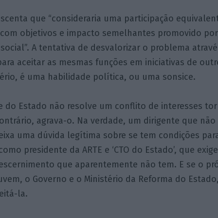
escenta que “consideraria uma participação equivale
al com objetivos e impacto semelhantes promovido po
ocial”. A tentativa de desvalorizar o problema atrav
para aceitar as mesmas funções em iniciativas de outr
rio, é uma habilidade política, ou uma sonsice.
e do Estado não resolve um conflito de interesses t
contrário, agrava-o. Na verdade, um dirigente que nã
eixa uma dúvida legítima sobre se tem condições par
 como presidente da ARTE e ‘CTO do Estado’, que exi
escernimento que aparentemente não tem. E se o pró
vem, o Governo e o Ministério da Reforma do Estado,
itá-la.