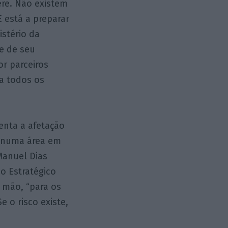
ere. Não existem
 está a preparar
istério da
e de seu
or parceiros
ra todos os
enta a afetação
o numa área em
Manuel Dias
o Estratégico
a mão, “para os
e o risco existe,