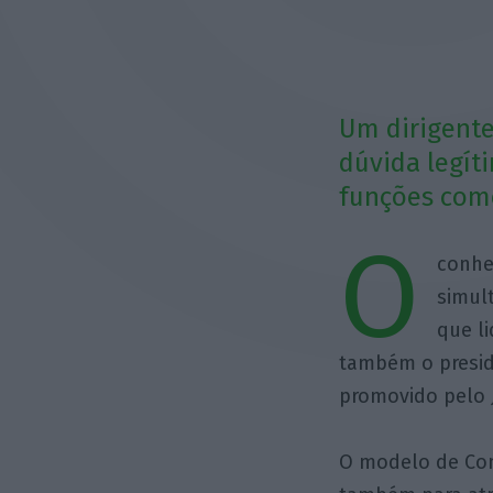
Um dirigente
dúvida legít
funções como
O
conhe
simul
que l
também o preside
promovido pelo 
O modelo de Cons