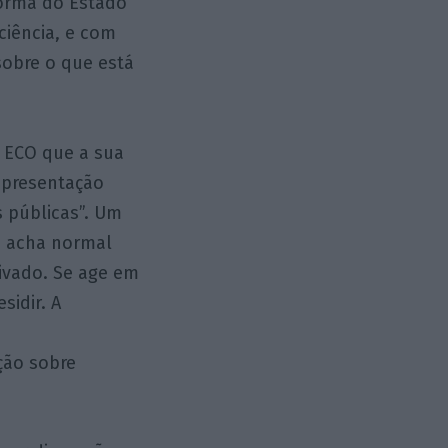
forma do Estado
ciência, e com
obre o que está
 ECO que a sua
representação
s públicas”. Um
, acha normal
rivado. Se age em
sidir. A
ção sobre