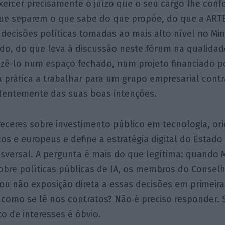
exercer precisamente o juízo que o seu cargo lhe conf
que separem o que sabe do que propõe, do que a ARTE
decisões políticas tomadas ao mais alto nível no Min
do, do que leva à discussão neste fórum na qualidad
azê-lo num espaço fechado, num projeto financiado p
a prática a trabalhar para um grupo empresarial cont
dentemente das suas boas intenções.
eceres sobre investimento público em tecnologia, ori
os e europeus e define a estratégia digital do Estad
ansversal. A pergunta é mais do que legítima: quando 
obre políticas públicas de IA, os membros do Conselh
 ou não exposição direta a essas decisões em primeir
, como se lê nos contratos? Não é preciso responder. S
ito de interesses é óbvio.