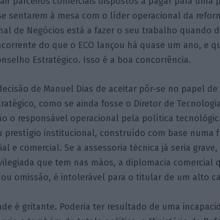
ir parceiros comerciais dispostos a pagar para uma p
a se sentarem à mesa com o líder operacional da refo
nal de Negócios está a fazer o seu trabalho quando 
oncorrente do que o ECO lançou há quase um ano, e q
nselho Estratégico. Isso é a boa concorrência.
ecisão de Manuel Dias de aceitar pôr-se no papel de
atégico, como se ainda fosse o Diretor de Tecnologia
o o responsável operacional pela política tecnológi
 prestígio institucional, construído com base numa f
ial e comercial. Se a assessoria técnica já seria grav
ivilegiada que tem nas mãos, a diplomacia comercial
 ou omissão, é intolerável para o titular de um alto c
ade é gritante. Poderia ter resultado de uma incapac