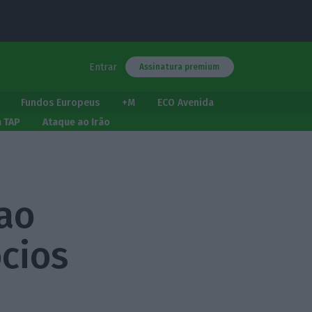
Entrar
Assinatura premium
Fundos Europeus
+M
ECO Avenida
a TAP
Ataque ao Irão
 ao
ócios