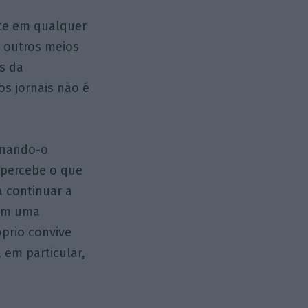
nte em qualquer
r outros meios
és da
os jornais não é
ornando-o
o percebe o que
a continuar a
gem uma
prio convive
 em particular,