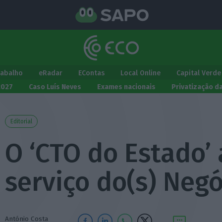
rabalho
eRadar
EContas
Local Online
Capital Verde
2027
Caso Luís Neves
Exames nacionais
Privatização d
Editorial
O ‘CTO do Estado’
serviço do(s) Neg
António Costa