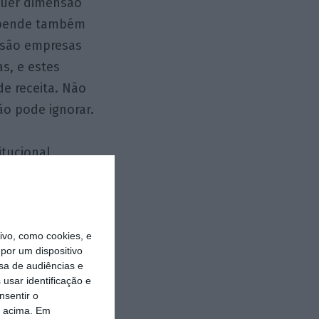
quer dimensão
depende também
l são empresas
s, e estes
e receita. Não
o pode ignorar.
itucional
ente muito
e público, de
 escrever um
vo, como cookies, e
nça de projeto (e
por um dispositivo
á não só a
sa de audiências e
rnal, como um
usar identificação e
nsentir o
 ao permitir que
o acima. Em