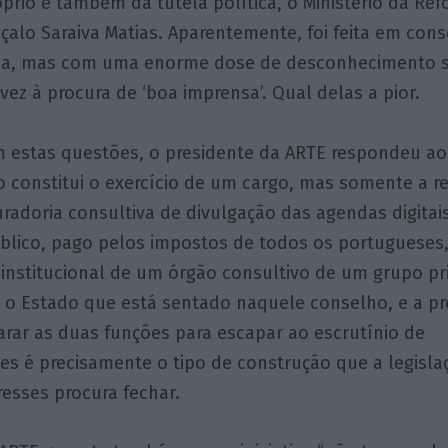
óprio e também da tutela política, o Ministério da Re
çalo Saraiva Matias. Aparentemente, foi feita em cons
ica, mas com uma enorme dose de desconhecimento s
vez à procura de ‘boa imprensa’. Qual delas a pior.
 estas questões, o presidente da ARTE respondeu ao
o constitui o exercício de um cargo, mas somente a 
curadoria consultiva de divulgação das agendas digitai
público, pago pelos impostos de todos os portugueses
 institucional de um órgão consultivo de um grupo p
o Estado que está sentado naquele conselho, e a pre
arar as duas funções para escapar ao escrutínio de
es é precisamente o tipo de construção que a legisla
resses procura fechar.