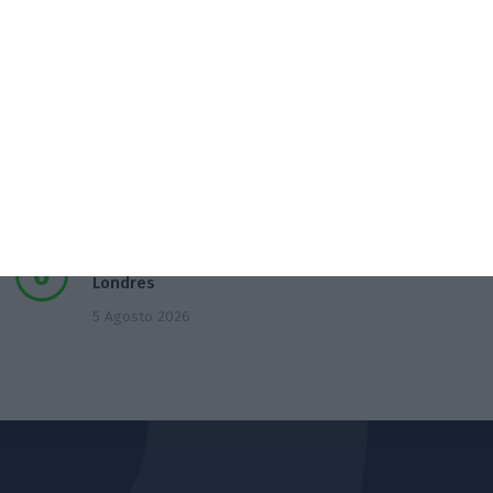
Japão deve reforçar exército com urgência
4 Agosto 2026
Empresa espanhola de EdTech entre as 50
melhores do mundo
5 Agosto 2026
Mulher detida após quatro esfaqueamentos em
Londres
5 Agosto 2026