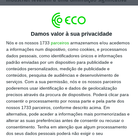
na procura de eletricidade, de gás natural e à
redução drástica do mercado de combustíveis.
Damos valor à sua privacidade
Recentemente, a OPEP e outros produtores
concordaram em reduzir a produção mundial de
Nós e os nossos 1733
parceiros
armazenamos e/ou acedemos
a informações num dispositivo, como cookies, e processamos
petróleo para 9.7 milhões de barris/dia, em maio
dados pessoais, como identificadores únicos e informações
e junho. Uma redução possivelmente insuficiente
padrão enviadas por um dispositivo para publicidade e
para responder a uma quebra global na procura
conteúdos personalizados, medição de publicidade e
conteúdos, pesquisa de audiências e desenvolvimento de
que, segundo estimativas da Agência
serviços.
Com a sua permissão, nós e os nossos parceiros
Internacional de Energia, deverá atingir os 9% em
poderemos usar identificação e dados de geolocalização
comparação com 2019, regressando a níveis de
precisos através da procura de dispositivos. Poderá clicar para
consentir o processamento por nossa parte e pela parte dos
2012. Depois de ter iniciado 2020 a valer 66
nossos 1733 parceiros, conforme descrito acima. Em
dólares/barril, em abril o Brent cotou abaixo dos
alternativa, pode aceder a informações mais pormenorizadas e
20 dólares/barril.
alterar as suas preferências antes de consentir ou recusar o
consentimento.
Tenha em atenção que algum processamento
dos seus dados pessoais poderá não exigir o seu
A queda do preço do petróleo e o aumento da