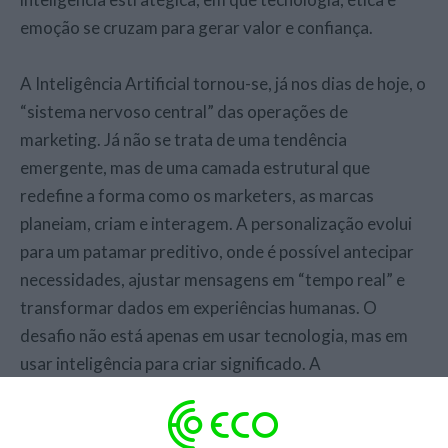
emoção se cruzam para gerar valor e confiança.
A Inteligência Artificial tornou-se, já nos dias de hoje, o
“sistema nervoso central” das operações de
marketing. Já não se trata de uma tendência
emergente, mas de uma camada estrutural que
redefine a forma como os marketers, as marcas
planeiam, criam e interagem. A personalização evolui
para um patamar preditivo, onde é possível antecipar
necessidades, ajustar mensagens em “tempo real” e
transformar dados em experiências humanas. O
desafio não está apenas em usar tecnologia, mas em
usar inteligência para criar significado. A
personalização, em 2026, não será saber quem
compra, mas compreender, ao limite, o que cada
pessoa procura, em que momento e em que contexto e