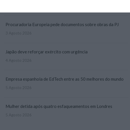
3 Agosto 2026
Procuradoria Europeia pede documentos sobre obras da PJ
3 Agosto 2026
Japão deve reforçar exército com urgência
4 Agosto 2026
Empresa espanhola de EdTech entre as 50 melhores do mundo
5 Agosto 2026
Mulher detida após quatro esfaqueamentos em Londres
5 Agosto 2026