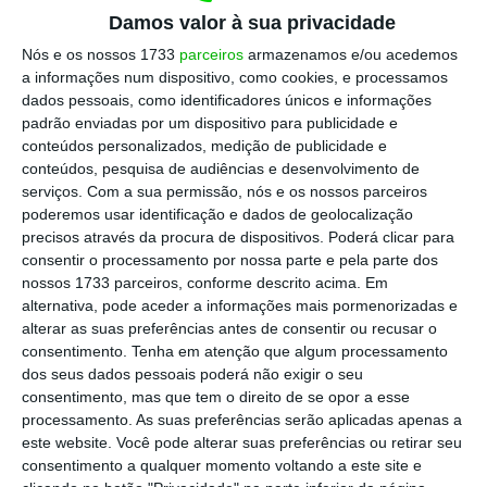
Damos valor à sua privacidade
estado emocional.
Nós e os nossos 1733
parceiros
armazenamos e/ou acedemos
a informações num dispositivo, como cookies, e processamos
Em paralelo, a Autenticidade ressurge como ativo
dados pessoais, como identificadores únicos e informações
estratégico. À medida que os conteúdos gerados por
padrão enviadas por um dispositivo para publicidade e
conteúdos personalizados, medição de publicidade e
IA inundam o mercado, o público começa a valorizar,
conteúdos, pesquisa de audiências e desenvolvimento de
de forma quase instintiva, o que é genuíno, imperfeito
serviços.
Com a sua permissão, nós e os nossos parceiros
e humano. A era da automação exige, paradoxalmente,
poderemos usar identificação e dados de geolocalização
precisos através da procura de dispositivos. Poderá clicar para
mais emoção. A penetração e nível de maturidade
consentir o processamento por nossa parte e pela parte dos
atual do marketing de influência é a prova disso: as
nossos 1733 parceiros, conforme descrito acima. Em
pessoas confiam mais em quem fala com elas do que
alternativa, pode aceder a informações mais pormenorizadas e
alterar as suas preferências antes de consentir ou recusar o
em quem fala para elas. As marcas mais relevantes
consentimento.
Tenha em atenção que algum processamento
serão as que souberem equilibrar eficiência
dos seus dados pessoais poderá não exigir o seu
tecnológica com verdade emocional, transformando
consentimento, mas que tem o direito de se opor a esse
processamento. As suas preferências serão aplicadas apenas a
influenciadores e comunidades em parceiros com
este website. Você pode alterar suas preferências ou retirar seu
propósito, não apenas em canais de amplificação da
consentimento a qualquer momento voltando a este site e
mensagem de comunicação.