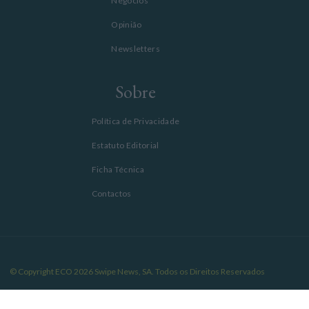
Negócios
Opinião
Newsletters
Sobre
Política de Privacidade
Estatuto Editorial
Ficha Técnica
Contactos
© Copyright ECO 2026 Swipe News, SA. Todos os Direitos Reservados