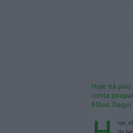
Hoje há pais
conta poupan
filhos. Daqui
H
oje, 
de br