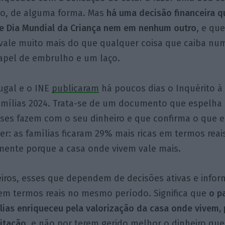
ão, de alguma forma. Mas
há uma decisão financeira q
e Dia Mundial da Criança nem em nenhum outro
, e qu
vale muito mais do que qualquer coisa que caiba nu
apel de embrulho e um laço.
ugal e o INE
publicaram
há poucos dias o Inquérito à
Famílias 2024. Trata-se de um documento que espelh
ses fazem com o seu dinheiro e que confirma o que es
r: as famílias ficaram 29% mais ricas em termos reai
mente porque a casa onde vivem vale mais.
eiros, esses que dependem de decisões ativas e info
m termos reais no mesmo período. Significa que
o p
lias enriqueceu pela valorização da casa onde vivem,
bitação
, e não por terem gerido melhor o dinheiro qu