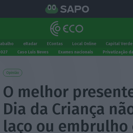
rabalho
eRadar
EContas
Local Online
Capital Verde
2027
Caso Luís Neves
Exames nacionais
Privatização d
Opinião
O melhor present
Dia da Criança nã
laço ou embrulho 