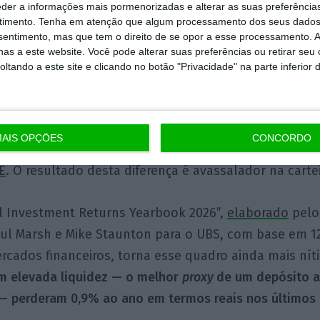
eder a informações mais pormenorizadas e alterar as suas preferência
abalho inverso, em silêncio, sem notificações, sem que 
timento.
Tenha em atenção que algum processamento dos seus dados
nsentimento, mas que tem o direito de se opor a esse processamento. A
.
as a este website. Você pode alterar suas preferências ou retirar seu
tando a este site e clicando no botão "Privacidade" na parte inferior 
é tão certa numa conta poupança infantil como num d
últimos 10 anos, por exemplo, a taxa de inflação anua
em termos medianos, 63 pontos base a taxa de juro d
AIS OPÇÕES
CONCORDO
itariamente depósitos a um ano), segundo dados d
E
. O resultado desta diferença é avassalador na cartei
l Investment Returns Yearbook 2026”,
elaborado
pelo
aul Marsh e Mike Staunton para o UBS, com base em 1
ercados financeiros, torna esse quadro ainda mais nít
om elevada liquidez — o melhor
proxy
de um depósito 
 — perderam 0,9% ao ano em termos reais nos últimos