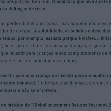
suas poupanças. Nenhum.
O equívoco que leva a este
 na definição de risco.
as perder dinheiro na bolsa, mas também não crescer
oder de compra.
A volatilidade, as subidas e descida
 tempo, por exemplo, assusta porque é visível.
A infl
vel, mas são dois lados da mesma equação, e ignorar 
i que investir para crianças muda completamente de f
s que é fácil de subestimar: o tempo.
investir para uma criança de investir para um adulto d
orizonte temporal.
E o tempo, nas finanças, é o único 
recupera e não se empresta.
 de história do “
Global Investment Returns Yearbook 