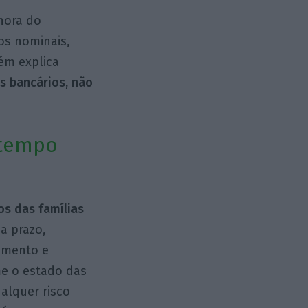
 hora do
os nominais,
ém explica
os bancários, não
 tempo
os das famílias
a prazo,
timento e
me o estado das
alquer risco