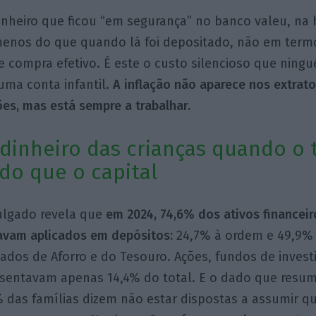
dinheiro que ficou “em segurança” no banco valeu, na
enos do que quando lá foi depositado, não em term
 compra efetivo. É este o custo silencioso que ningu
uma conta infantil.
A inflação não aparece nos extrat
es, mas está sempre a trabalhar.
o dinheiro das crianças quando o
 do que o capital
ulgado revela que
em 2024, 74,6% dos ativos financeir
avam aplicados em depósitos:
24,7% à ordem e 49,9% 
icados de Aforro e do Tesouro. Ações, fundos de inves
esentavam apenas 14,4% do total. E o dado que resu
 das famílias dizem não estar dispostas a assumir qu