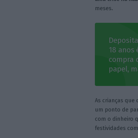
meses.
Deposita
18 anos 
compra d
papel, m
As crianças que 
um ponto de part
com o dinheiro 
festividades co