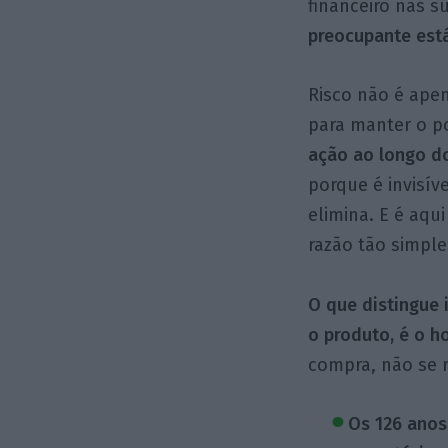
financeiro nas 
preocupante está
Risco não é apen
para manter o p
ação ao longo do
porque é invisí
elimina. E é aqu
razão tão simple
O que distingue 
o produto, é o h
compra, não se 
Os 126 anos