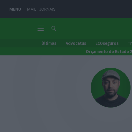
MENU
MAIL
JORNAIS
Últimas
Advocatus
ECOseguros
T
Orçamento do Estado 