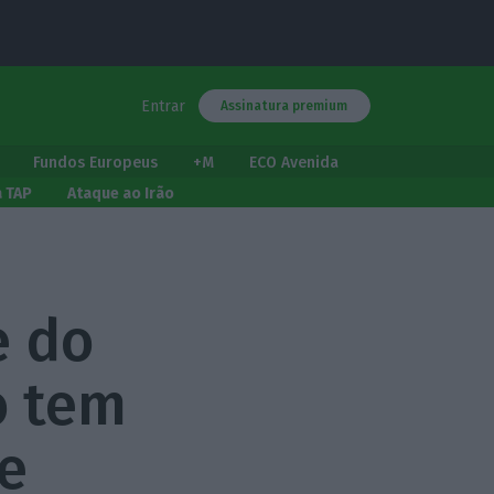
Entrar
Assinatura premium
Fundos Europeus
+M
ECO Avenida
a TAP
Ataque ao Irão
e do
o tem
e