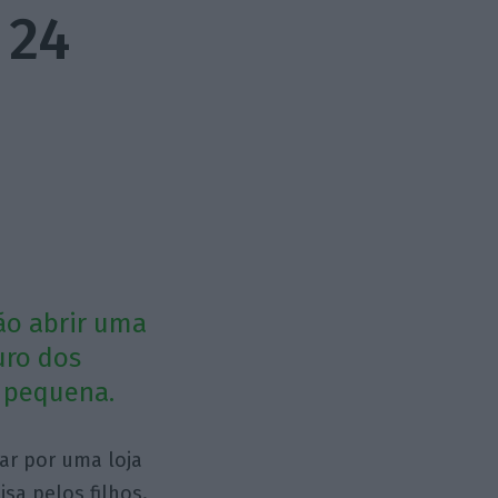
 24
ão abrir uma
uro dos
á pequena.
ar por uma loja
sa pelos filhos.