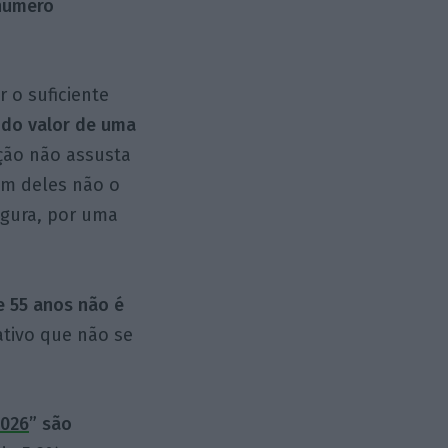
 número
 o suficiente
s do valor de uma
ação não assusta
um deles não o
igura, por uma
e 55 anos não é
ativo que não se
2026
” são