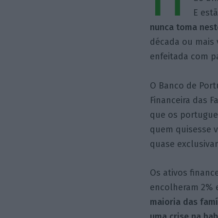
E est
nunca toma nest
década ou mais 
enfeitada com p
O Banco de Port
Financeira das 
que os portugue
quem quisesse ve
quase exclusiva
Os ativos financ
encolheram 2% e
maioria das famí
uma crise na ha