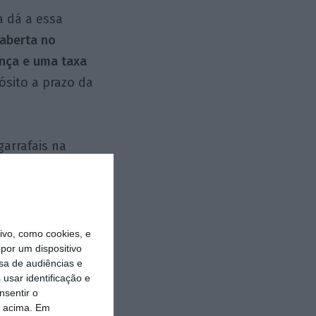
a dá a essa
 aberta no
nça e uma taxa
ósito a prazo da
garrafais na
rnador do Banco
à generalidade
neste país é
em PPR”,
disse
vo, como cookies, e
por um dispositivo
a 1
e
Negócios
,
sa de audiências e
e depositar
usar identificação e
nsentir o
tregar ao filho
o acima. Em
papel, mas a