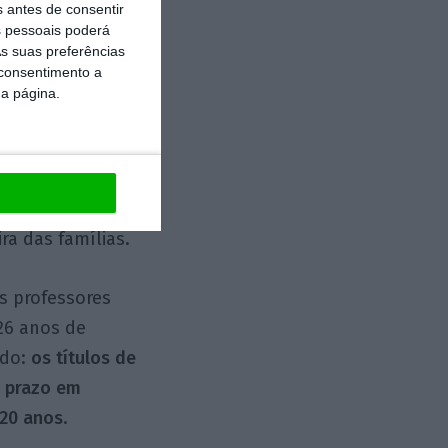
s antes de consentir
ninguém seja
 pessoais poderá
s suas preferências
 consentimento a
da página.
epósito a prazo
lizada todos os
os novos
o
Banco de
ra das famílias.
s professores
26 anos de
ido:
os títulos de
a prazo em
 20 anos
.