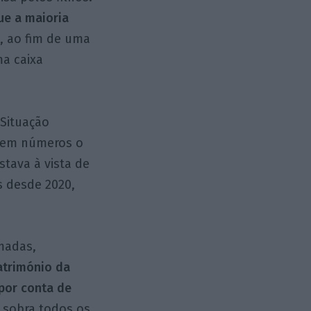
ue a maioria
e, ao fim de uma
ma caixa
 Situação
a em números o
tava à vista de
s desde 2020,
rmadas,
atrimónio da
 por conta de
e sobra todos os