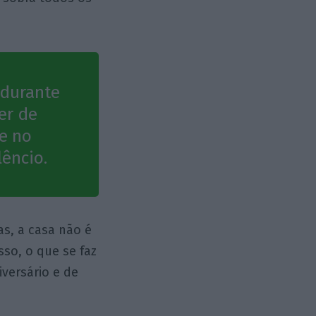
 durante
er de
ce no
lêncio.
as, a casa não é
sso, o que se faz
versário e de