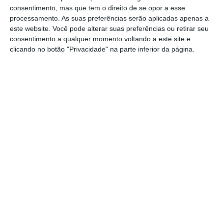
consentimento, mas que tem o direito de se opor a esse
Nem tudo corre como Xi Jinping quer. Os EUA vão
processamento. As suas preferências serão aplicadas apenas a
respondendo às práticas comerciais predatórias
este website. Você pode alterar suas preferências ou retirar seu
consentimento a qualquer momento voltando a este site e
da China com tarifas aduaneiras mais elevadas e
clicando no botão "Privacidade" na parte inferior da página.
lançando sanções para impedir o acesso aos
microprocessadores mais avançados. Nada que
tire demasiado o sono ao líder chinês, que
sempre
se pode contentar com a contemplação de um país
cada vez mais fragmentado, cultural e
politicamente
.
Foi neste contexto que Xi Jinping fez a sua
primeira visita à Europa em cinco anos. À Europa
não, a três países escolhidos a dedo: França,
Sérvia e Hungria.
A primeira paragem foi
França
, cujo Presidente