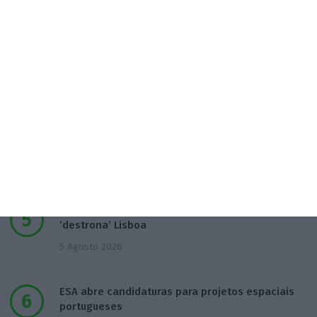
3 Agosto 2026
SEDES pede intervenção política para
salvaguardar refinaria
3 Agosto 2026
ESA BIC Tagus abre nova call para incubar
startups espaciais
4 Agosto 2026
Produção de vinho vai aumentar 12%. Douro
‘destrona’ Lisboa
5 Agosto 2026
ESA abre candidaturas para projetos espaciais
portugueses