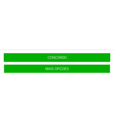
enviada para os subscritores à sexta-feira, assinada
por André Veríssimo. Há muito mais para ler. Pode
subscrever
neste link
.
André Veríssimo
Subdiretor
CONCORDO
MAIS OPÇÕES
https://eco.sapo.pt/opiniao/o-mundo-aos-pes-de-xi/
Copiar
Assine o ECO Premium