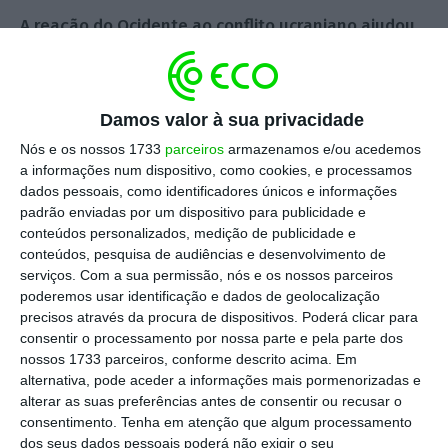
A reação do Ocidente ao conflito ucraniano ajudou
também Pequim a ganhar influência junto dos
países do chamado Sul Global
, ressentidos com a
supremacia que os EUA procuram impor. Um
Damos valor à sua privacidade
sentimento agora ampliado pelo apoio dos EUA,
Nós e os nossos 1733
parceiros
armazenamos e/ou acedemos
do Reino Unido e da UE a Israel na guerra em
a informações num dispositivo, como cookies, e processamos
dados pessoais, como identificadores únicos e informações
Gaza, mesmo que condenando a violência da
padrão enviadas por um dispositivo para publicidade e
ofensiva.
conteúdos personalizados, medição de publicidade e
conteúdos, pesquisa de audiências e desenvolvimento de
serviços.
Com a sua permissão, nós e os nossos parceiros
A China aproveita para explorar a duplicidade de
poderemos usar identificação e dados de geolocalização
critérios do Ocidente: na Ucrânia está do lado do
precisos através da procura de dispositivos. Poderá clicar para
povo invadido, no Médio Oriente do povo invasor
.
consentir o processamento por nossa parte e pela parte dos
nossos 1733 parceiros, conforme descrito acima. Em
Para a Ucrânia envia armamento para travar o
alternativa, pode aceder a informações mais pormenorizadas e
massacre, para Israel envia o armamento usado
alterar as suas preferências antes de consentir ou recusar o
para o cometer.
consentimento.
Tenha em atenção que algum processamento
dos seus dados pessoais poderá não exigir o seu