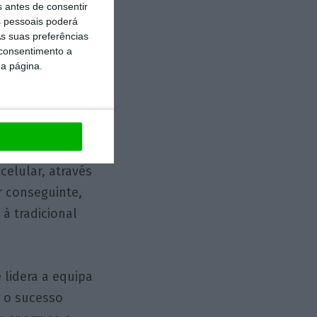
s antes de consentir
 pessoais poderá
s suas preferências
econhecida a
 consentimento a
ar, pela
da página.
onar, abrindo o
gal e
celular, através
 conseguinte,
à tradicional
 lidera a equipa
a o sucesso