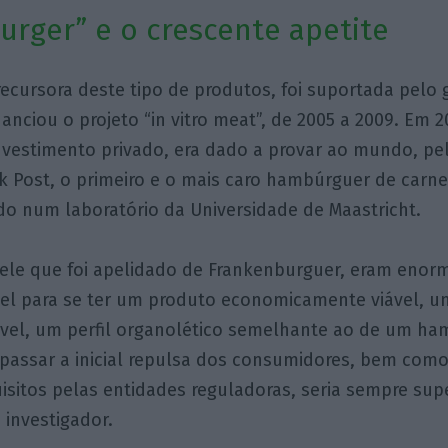
urger” e o crescente apetite
recursora deste tipo de produtos, foi suportada pelo
anciou o projeto “in vitro meat”, de 2005 a 2009. Em 20
nvestimento privado, era dado a provar ao mundo, p
k Post, o primeiro e o mais caro hambúrguer de carn
ido num laboratório da Universidade de Maastricht.
uele que foi apelidado de Frankenburguer, eram enorm
el para se ter um produto economicamente viável, u
ável, um perfil organolético semelhante ao de um h
rapassar a inicial repulsa dos consumidores, bem com
isitos pelas entidades reguladoras, seria sempre supe
investigador.