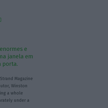
r enormes e
ma janela em
 porta.
 Strand Magazine
autor, Winston
wing a whole
arately under a