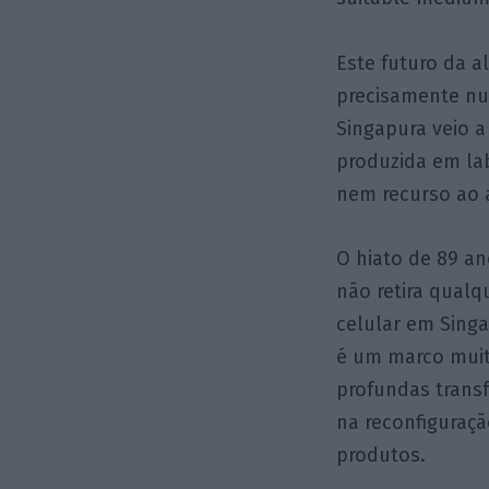
Este futuro da a
precisamente nu
Singapura veio a
produzida em lab
nem recurso ao 
O hiato de 89 an
não retira qualq
celular em Sing
é um marco muit
profundas trans
na reconfiguraçã
produtos.