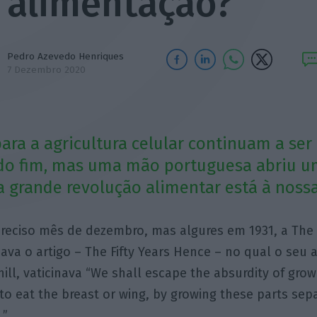
alimentação?
Pedro Azevedo Henriques
7 Dezembro 2020
para a agricultura celular continuam a se
 do fim, mas uma mão portuguesa abriu u
a grande revolução alimentar está à nossa
preciso mês de dezembro, mas algures em 1931, a The
ava o artigo – The Fifty Years Hence – no qual o seu 
ill, vaticinava “We shall escape the absurdity of gro
 to eat the breast or wing, by growing these parts sep
.”