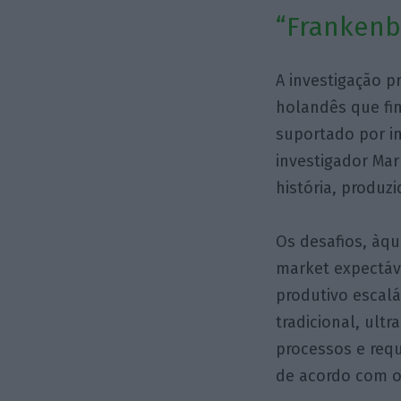
“Frankenb
A investigação p
holandês que fin
suportado por i
investigador Mar
história, produz
Os desafios, àq
market expectáv
produtivo escal
tradicional, ult
processos e requ
de acordo com o 