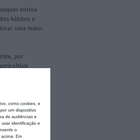
 sequer entrou
 dos hábitos e
olocar uma maior
tite, por
agricultura
estima liderem o
or estarem na
vo, como cookies, e
por um dispositivo
que incubaram
sa de audiências e
es na
usar identificação e
nsentir o
m diz colocaram
o acima. Em