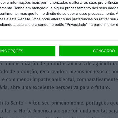
assador.
eder a informações mais pormenorizadas e alterar as suas preferência
timento.
Tenha em atenção que algum processamento dos seus dados
nsentimento, mas que tem o direito de se opor a esse processamento. A
ca da empresa californiana Eat Just, que viu agora r
as a este website. Você pode alterar suas preferências ou retirar seu
tar do seu produto e a possibilidade de o comercializ
tando a este site e clicando no botão "Privacidade" na parte inferior 
Agency, consegue assim um feito enorme de se posici
 para se dar início a esta revolução.
AIS OPÇÕES
CONCORDO
deste importante passo, o de ultrapassar a barreira le
a comercialização de produtos animais de agricultura 
do de produção, recorrendo a menos recursos e, por
l e com menor impacte ambiental, comparativamente 
ria, abre uma excelente perspetiva para o futuro.
pírito Santo – Vítor, seu primeiro nome, português que
elular na Norte-Americana e que foi fundamental par