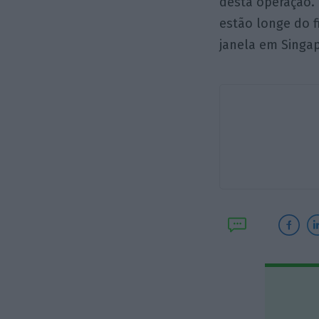
desta operação. 
estão longe do 
janela em Singap