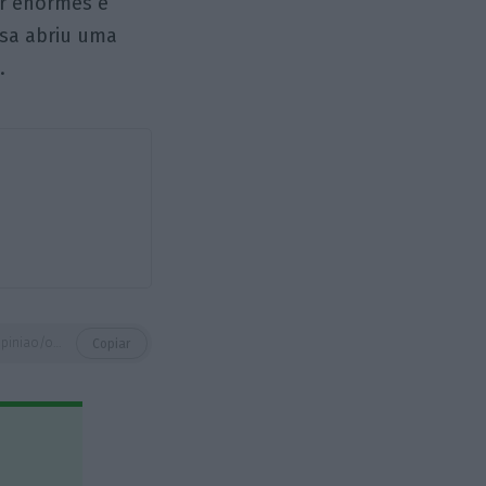
er enormes e
sa abriu uma
.
https://eco.sapo.pt/opiniao/o-que-tem-em-comum-churchill-e-singapura-sobre-o-futuro-da-alimentacao/
Copiar