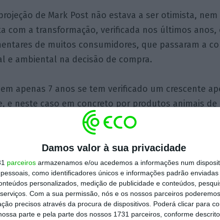
projeção de Mark Post não estava a ser otimista, nem
a com a transformação, verificada nos últimos anos,
imentares de muitos consumidores, que passaram a c
al e ambiental na decisão de compra.
e em apenas 7 anos se tem verificado um crescente ape
, e neste caso em concreto por produtos animais de 
to um sistema de produção mais sustentável, que se 
es nas próximas décadas.
Damos valor à sua privacidade
, particularmente os Estados Unidos, reconhecidos p
31
parceiros
armazenamos e/ou acedemos a informações num dispositi
essoais, como identificadores únicos e informações padrão enviadas 
cnologia alimentar, compõem o conjunto de países 
conteúdos personalizados, medição de publicidade e conteúdos, pesqui
tups a atuarem nesta área, e colocaram muitos milhõ
serviços.
Com a sua permissão, nós e os nossos parceiros poderemos 
ção precisos através da procura de dispositivos. Poderá clicar para co
no desenvolvimento desses projetos, que é como que
ossa parte e pela parte dos nossos 1731 parceiros, conforme descrit