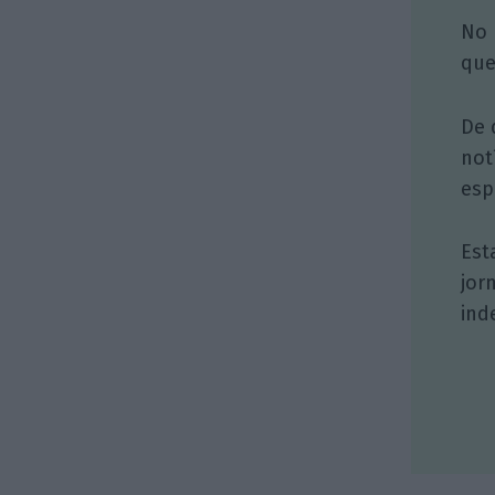
No 
que
De 
not
esp
Est
jor
ind