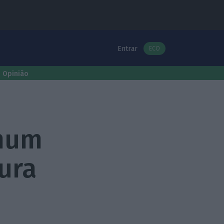
Entrar
ECO
Opinião
mum
pura