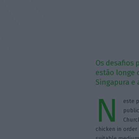
Os desafios 
estão longe
Singapura e 
N
este 
public
Church
chicken in order
suitable medium