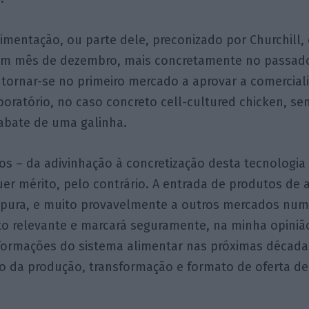
limentação, ou parte dele, preconizado por Churchill
m mês de dezembro, mais concretamente no passado
 tornar-se no primeiro mercado a aprovar a comercial
oratório, no caso concreto cell-cultured chicken, s
abate de uma galinha.
os – da adivinhação à concretização desta tecnologi
uer mérito, pelo contrário. A entrada de produtos de a
apura, e muito provavelmente a outros mercados num
o relevante e marcará seguramente, na minha opiniã
formações do sistema alimentar nas próximas décadas
o da produção, transformação e formato de oferta de