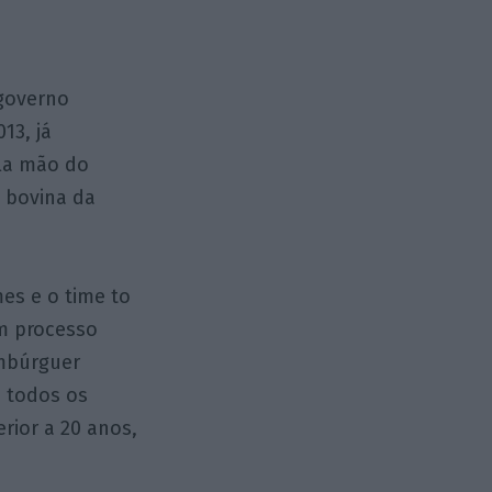
 governo
13, já
ela mão do
e bovina da
es e o time to
m processo
ambúrguer
o todos os
rior a 20 anos,