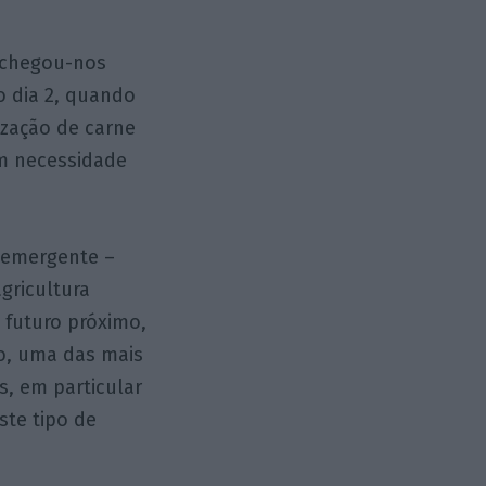
, chegou-nos
 dia 2, quando
ização de carne
em necessidade
a emergente –
gricultura
 futuro próximo,
o, uma das mais
, em particular
ste tipo de