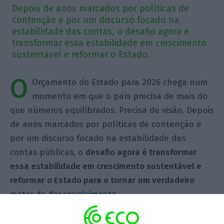
Depois de anos marcados por políticas de
contenção e por um discurso focado na
estabilidade das contas, o desafio agora é
transformar essa estabilidade em crescimento
sustentável e reformar o Estado.
O
Orçamento do Estado para 2026 chega num
momento em que o país precisa de mais do
que números equilibrados. Precisa de visão. Depois
de anos marcados por políticas de contenção e
por um discurso focado na estabilidade das
contas públicas, o
desafio agora é transformar
essa estabilidade em crescimento sustentável e
reformar o Estado para o tornar um verdadeiro
motor de desenvolvimento.
A discussão em torno do OE26 tem sido dominada