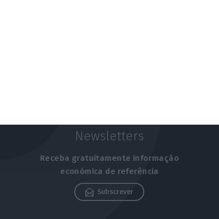
ESA abre candidaturas para projetos espaciais
portugueses
5 Agosto 2026
Newsletters
Receba gratuitamente informação
económica de referência
Subscrever