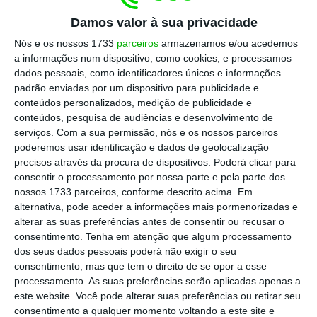
por três eixos centrais: a consolidação
Damos valor à sua privacidade
orçamental, a eficiência administrativa e o
Nós e os nossos 1733
parceiros
armazenamos e/ou acedemos
crescimento económico. São consensos
a informações num dispositivo, como cookies, e processamos
dados pessoais, como identificadores únicos e informações
necessários, mas insuficientes se não forem
padrão enviadas por um dispositivo para publicidade e
acompanhados de coragem política e de um
conteúdos personalizados, medição de publicidade e
compromisso com reformas estruturais que
conteúdos, pesquisa de audiências e desenvolvimento de
serviços.
Com a sua permissão, nós e os nossos parceiros
ataquem as causas da estagnação portuguesa.
poderemos usar identificação e dados de geolocalização
precisos através da procura de dispositivos. Poderá clicar para
A consolidação orçamental é, naturalmente, um
consentir o processamento por nossa parte e pela parte dos
nossos 1733 parceiros, conforme descrito acima. Em
ponto de partida essencial. A disciplina financeira
alternativa, pode aceder a informações mais pormenorizadas e
conquistada nas últimas décadas é um ativo de
alterar as suas preferências antes de consentir ou recusar o
credibilidade e uma salvaguarda num contexto
consentimento.
Tenha em atenção que algum processamento
dos seus dados pessoais poderá não exigir o seu
internacional incerto. No entanto, como vários
consentimento, mas que tem o direito de se opor a esse
economistas têm sublinhado, a consolidação não
processamento. As suas preferências serão aplicadas apenas a
pode confundir-se com estagnação. A contenção
este website. Você pode alterar suas preferências ou retirar seu
consentimento a qualquer momento voltando a este site e
da despesa deve ser seletiva, privilegiando o