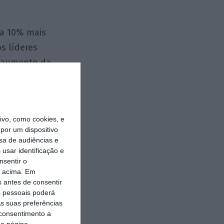
a 10% mais
s líderes
, aumento da
tecionismo, e
uições, por
ões menos livres
vo, como cookies, e
uma vez que tem
por um dispositivo
ude: o efeito
sa de audiências e
usar identificação e
 de qualidade
nsentir o
o acima. Em
s antes de consentir
 pessoais poderá
listas. Seguindo
s suas preferências
a incluído em
 consentimento a