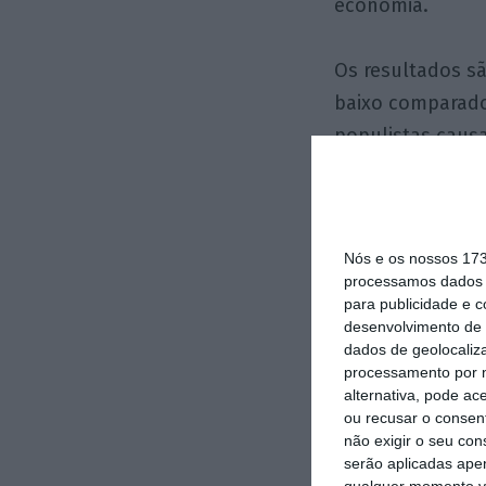
economia.
Os resultados s
baixo comparado
populistas caus
inflação, aumen
erosão da qualid
exemplo, a reduç
Nós e os nossos 17
e restrições à l
processamos dados p
efeitos negativo
para publicidade e 
desenvolvimento de 
identificado pe
dados de geolocaliza
institucional en
processamento por n
alternativa, pode ac
ou recusar o consen
Portugal não fa
não exigir o seu co
os critérios def
serão aplicadas apen