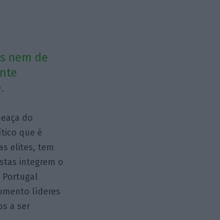
os nem de
ente
.
meaça do
tico que é
s elites, tem
stas integrem o
, Portugal
momento líderes
s a ser