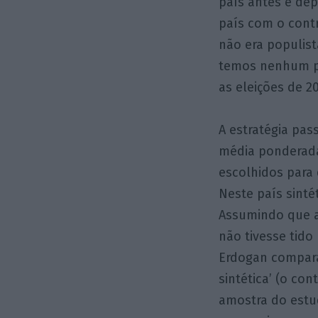
país antes e de
país com o cont
não era populist
temos nenhum pa
as eleições de 2
A estratégia pas
média ponderada
escolhidos para 
Neste país sinté
Assumindo que a 
não tivesse tido
Erdogan compara
sintética’ (o con
amostra do estud