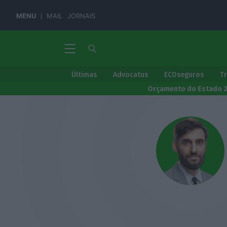
MENU
MAIL
JORNAIS
Últimas
Advocatus
ECOseguros
T
Orçamento do Estado 