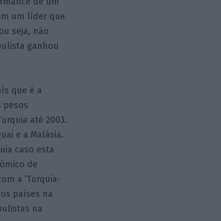
formance de um
om um líder que
ou seja, não
pulista ganhou
ís que é a
s pesos
Turquia até 2003.
uai e a Malásia.
uia caso esta
nómico de
om a ‘Turquia-
s os países na
ulistas na