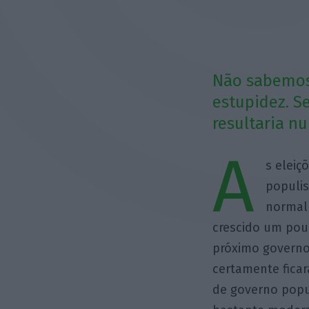
Não sabemos 
estupidez. S
resultaria n
A
s eleiç
populis
normalm
crescido um pou
próximo governo 
certamente fica
de governo popu