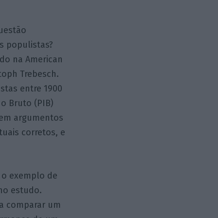
uestão
s populistas?
cado na American
toph Trebesch.
istas entre 1900
o Bruto (PIB)
o em argumentos
uais corretos, e
 o exemplo de
no estudo.
sta comparar um