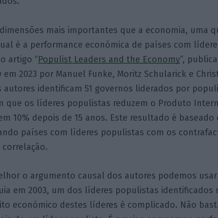
ados.
dimensões mais importantes que a economia, uma q
qual é a performance económica de países com lídere
o artigo “
Populist Leaders and the Economy
”, publi
 em 2023 por Manuel Funke, Moritz Schularick e Chris
 autores identificam 51 governos liderados por popul
m que os líderes populistas reduzem o Produto Intern
 em 10% depois de 15 anos. Este resultado é basead
ndo países com líderes populistas com os contrafact
correlação.
elhor o argumento causal dos autores podemos usar
ia em 2003, um dos líderes populistas identificados 
feito económico destes líderes é complicado. Não ba