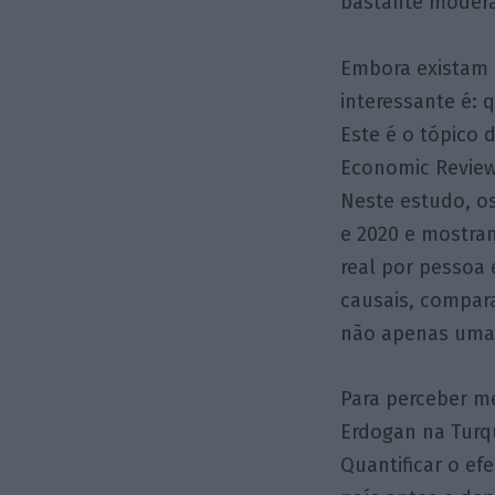
bastante moder
Embora existam 
interessante é: 
Este é o tópico d
Economic Review
Neste estudo, os
e 2020 e mostra
real por pessoa
causais, compara
não apenas uma 
Para perceber m
Erdogan na Turqu
Quantificar o e