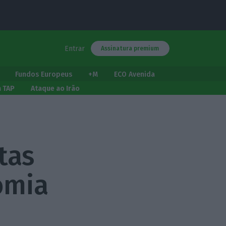
Entrar
Assinatura premium
Fundos Europeus
+M
ECO Avenida
a TAP
Ataque ao Irão
tas
omia