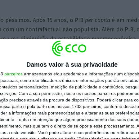
ão péssimos. Após 15 anos, o PIB
per capita
é em médi
 com um contrafactual não populista. Além do PIB, o
am uma diminuição da estabilidade macroeconómica
to da dívida pública em percentagem do PIB, mais pro
ade institucional no país. O efeito negativo nas instit
Damos valor à sua privacidade
ão da independência das instituições judiciais, eleiç
33
parceiros
armazenamos e/ou acedemos a informações num dispositi
iberdade de imprensa, é particularmente importante 
essoais, como identificadores únicos e informações padrão enviadas 
s também a longo prazo. Para ter uma ideia da magnit
conteúdos personalizados, medição de publicidade e conteúdos, pesqui
serviços.
Com a sua permissão, nós e os nossos parceiros poderemos 
los autores corresponde aproximadamente à diferença
ção precisos através da procura de dispositivos. Poderá clicar para co
tre a Noruega e a Colômbia.
ossa parte e pela parte dos nossos 1733 parceiros, conforme descrit
eder a informações mais pormenorizadas e alterar as suas preferência
timento.
Tenha em atenção que algum processamento dos seus dados
z parte da amostra deste estudo sobre governos popu
nsentimento, mas que tem o direito de se opor a esse processamento. A
inidos pelos autores, provavelmente também não seri
as a este website. Você pode alterar suas preferências ou retirar seu