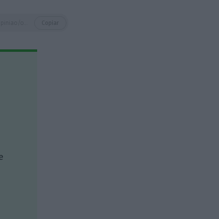
https://eco.sapo.pt/opiniao/os-lideres-populistas-fazem-mal-a-economia/
Copiar
e