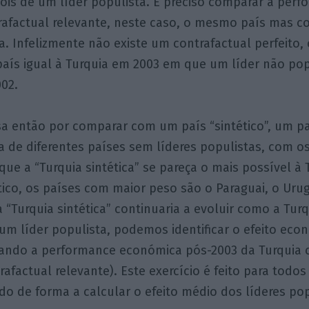
pois de um líder populista. É preciso comparar a per
rafactual relevante, neste caso, o mesmo país mas c
a. Infelizmente não existe um contrafactual perfeito, 
ís igual à Turquia em 2003 em que um líder não po
002.
sa então por comparar com um país “sintético”, um pa
 de diferentes países sem líderes populistas, com o
que a “Turquia sintética” se pareça o mais possível à 
tico, os países com maior peso são o Paraguai, o Urug
“Turquia sintética” continuaria a evoluir como a Turq
 um líder populista, podemos identificar o efeito eco
ndo a performance económica pós-2003 da Turquia c
trafactual relevante). Este exercício é feito para todo
o de forma a calcular o efeito médio dos líderes pop