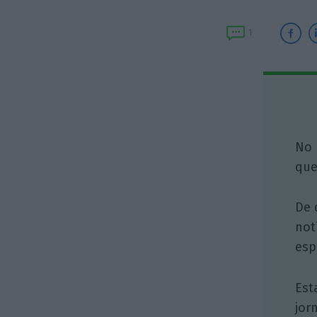
1
No 
que
De 
not
esp
Est
jor