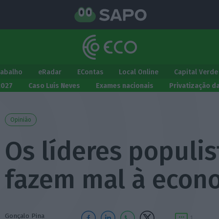
rabalho
eRadar
EContas
Local Online
Capital Verde
2027
Caso Luís Neves
Exames nacionais
Privatização d
Opinião
Os líderes populis
fazem mal à econ
Gonçalo Pina
1