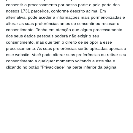
consentir o processamento por nossa parte e pela parte dos
Justiça não se mede pela rigidez das suas
nossos 1731 parceiros, conforme descrito acima. Em
formalidades, nem tão pouco por o passar de
alternativa, pode aceder a informações mais pormenorizadas e
alterar as suas preferências antes de consentir ou recusar o
responsabilidades para uma futura decisão do
consentimento.
Tenha em atenção que algum processamento
tribunal de execução de penas, mas pela
dos seus dados pessoais poderá não exigir o seu
humanidade dos seus limites.
consentimento, mas que tem o direito de se opor a esse
processamento. As suas preferências serão aplicadas apenas a
este website. Você pode alterar suas preferências ou retirar seu
Em contrapartida, outros processos que envolvem
consentimento a qualquer momento voltando a este site e
figuras como o Chefe do Executivo, Luís
clicando no botão "Privacidade" na parte inferior da página.
Montenegro, permanecem envoltos em lentidão e
opacidade
. A
averiguação preventiva à Spinumviva
,
empresa associada à família do primeiro-ministro
continua sem desfecho nem explicações públicas.
A Procuradoria-Geral da República abriu o
procedimento há meses, mas tudo parece diluir-
se na morosidade habitual. Pelo meio, notícias
davam conta que os
procuradores responsáveis