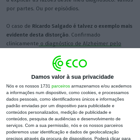
por partes. Ou por episódios.
O caso de
Ricardo Salgado é talvez o exemplo mais
evidente desta distorção
. Confirmado
clinicamente
o diagnóstico de Alzheimer pelo
Instituto de Medicina Legal – e dezenas de
perícias de neurologistas -a Justiça recusa
suspender o processo ou extinguir a
Damos valor à sua privacidade
responsabilidade criminal do antigo banqueiro
.
Nós e os nossos 1731
parceiros
armazenamos e/ou acedemos
Argumentou-se que o “estatuto de maior
a informações num dispositivo, como cookies, e processamos
acompanhado” não basta para cessar o processo.
dados pessoais, como identificadores únicos e informações
Porém, não admitir que uma pena de prisão
padrão enviadas por um dispositivo para publicidade e
conteúdos personalizados, medição de publicidade e
efetiva não faz sentido quando aplicada a um
conteúdos, pesquisa de audiências e desenvolvimento de
arguido que já não compreende o que o rodeia é,
serviços.
Com a sua permissão, nós e os nossos parceiros
em si mesmo, uma perversão do princípio da
poderemos usar identificação e dados de geolocalização
precisos através da procura de dispositivos. Poderá clicar para
dignidade humana. Numa sociedade civilizada, a