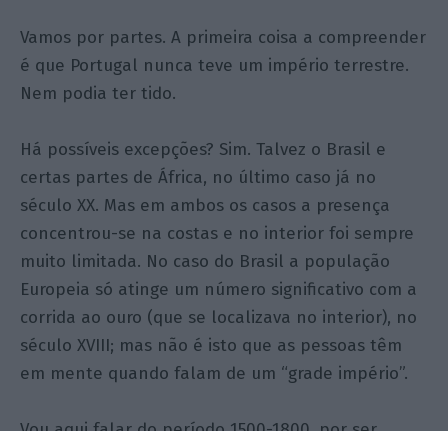
Vamos por partes. A primeira coisa a compreender
é que Portugal nunca teve um império terrestre.
Nem podia ter tido.
Há possíveis excepções? Sim. Talvez o Brasil e
certas partes de África, no último caso já no
século XX. Mas em ambos os casos a presença
concentrou-se na costas e no interior foi sempre
muito limitada. No caso do Brasil a população
Europeia só atinge um número significativo com a
corrida ao ouro (que se localizava no interior), no
século XVIII; mas não é isto que as pessoas têm
em mente quando falam de um “grade império”.
Vou aqui falar do período 1500-1800, por ser