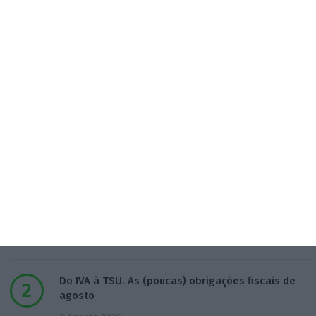
Assine já
Veja todos os planos
Populares
Preparados para o inesperado?
4 Agosto 2026
Do IVA à TSU. As (poucas) obrigações fiscais de
agosto