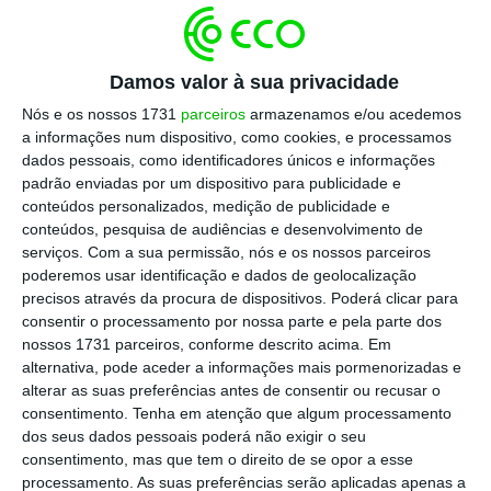
neste período que incidem os maiores mitos.
Neste período, a Europa não estava muito à
Damos valor à sua privacidade
frente da Ásia, em termos de riqueza, nem em
Nós e os nossos 1731
parceiros
armazenamos e/ou acedemos
termos científicos ou tecnológicos. Aliás, até há
a informações num dispositivo, como cookies, e processamos
dados pessoais, como identificadores únicos e informações
uma tese muito famosa, de Kenneth Pomeranz,
padrão enviadas por um dispositivo para publicidade e
segundo o qual, mesmo em 1800, as partes mais
conteúdos personalizados, medição de publicidade e
ricas da China eram tão ricas como as partes mais
conteúdos, pesquisa de audiências e desenvolvimento de
serviços.
Com a sua permissão, nós e os nossos parceiros
ricas da Europa (“A Grande Divergência” –
este
poderemos usar identificação e dados de geolocalização
livro já está traduzido em Português
). Também
precisos através da procura de dispositivos. Poderá clicar para
vale a pena explorar o site dedicado a estes
consentir o processamento por nossa parte e pela parte dos
nossos 1731 parceiros, conforme descrito acima. Em
assuntos, de Bin Wong e Pomeranz,
disponível
alternativa, pode aceder a informações mais pormenorizadas e
aqui
.
alterar as suas preferências antes de consentir ou recusar o
consentimento.
Tenha em atenção que algum processamento
dos seus dados pessoais poderá não exigir o seu
Em relação a 1800, é hoje certo que esta tese é
consentimento, mas que tem o direito de se opor a esse
exagerada. Mas em relação ao período 1500-1700
processamento. As suas preferências serão aplicadas apenas a