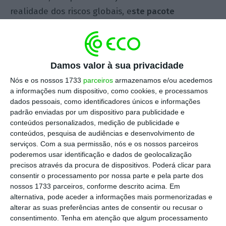
realidade dos riscos globais, e
ste pacote
legislativo deveria, de forma inequívoca, abrir
espaço aos Insurance-Linked Securities (“ILS”)
como parte integrante da solução.
Damos valor à sua privacidade
Nós e os nossos 1733
parceiros
armazenamos e/ou acedemos
O
s ILS, com destaque para os Catastrophe Bonds
a informações num dispositivo, como cookies, e processamos
(“CAT Bonds”), têm-se afirmado como instrumentos
dados pessoais, como identificadores únicos e informações
essenciais
no financiamento e na transferência
padrão enviadas por um dispositivo para publicidade e
conteúdos personalizados, medição de publicidade e
de riscos extremos. Em 2024, o mercado global de
conteúdos, pesquisa de audiências e desenvolvimento de
CAT Bonds atingiu um volume recorde de 47 mil
serviços.
Com a sua permissão, nós e os nossos parceiros
milhões de dólares, mais 11% face ao ano
poderemos usar identificação e dados de geolocalização
precisos através da procura de dispositivos. Poderá clicar para
anterior. Esta dinâmica reflete não apenas a
consentir o processamento por nossa parte e pela parte dos
crescente procura por ativos descorrelacionados,
nossos 1733 parceiros, conforme descrito acima. Em
mas também a confiança dos investidores na
alternativa, pode aceder a informações mais pormenorizadas e
alterar as suas preferências antes de consentir ou recusar o
maturidade e robustez deste segmento de
consentimento.
Tenha em atenção que algum processamento
mercado.