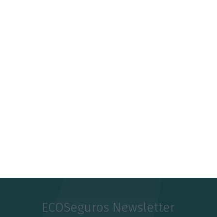
4 Agosto 2026
Beja investe mais de 2,1 milhões para distribuição
de água
4 Agosto 2026
EUA e Polónia debatem criação de bases militares
permanentes
5 Agosto 2026
ECOSeguros Newsletter