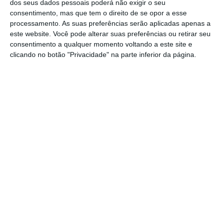
dos seus dados pessoais poderá não exigir o seu
consentimento, mas que tem o direito de se opor a esse
processamento. As suas preferências serão aplicadas apenas a
Num contexto em que o financiamento de riscos
este website. Você pode alterar suas preferências ou retirar seu
de longo prazo e natureza não financeira, como
consentimento a qualquer momento voltando a este site e
os riscos climáticos e catastróficos, representa um
clicando no botão "Privacidade" na parte inferior da página.
desafio crescente para o sistema bancário,
os ILS
oferecem uma alternativa complementar, sólida e
eficaz.
Ao transferirem riscos como terramotos ou
furacões diretamente para os mercados de
capitais, estes instrumentos permitem uma
gestão mais ativa, transparente e eficiente das
exposições,
beneficiando seguradoras,
resseguradoras e até entidades públicas.
Mais relevante ainda, os ILS apresentam uma
característica particularmente valiosa ao
não
estarem correlacionados com os principais fatores