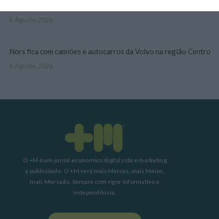
Barcelos aprova concurso para nova ETAR de 35 milhões
5 Agosto 2026
Nors fica com camiões e autocarros da Volvo na região Centro
6 Agosto 2026
O +M é um jornal económico digital sobre marketing
e publicidade. O +M será mais Marcas, mais Meios,
mais Mercado. Sempre com rigor informativo e
independência.