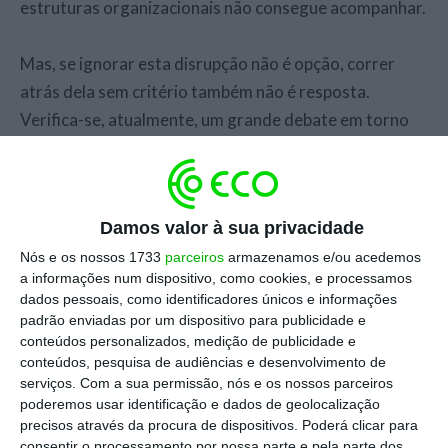
estruturas organizacionais não consegue acompanhar.
Mas, se ignorar esta disrupção não é opção, correr
atrás dela sem critério também não é resposta.
Verifica-se, atualmente, um grande debate em torno
da sua capacidade, o que se consegue gerar, quão
rápido, a que custo, a que escala. Ora, e se é verdade
que estes temas são relevantes e importam, é também
Damos valor à sua privacidade
garantido que não irão determinar quem vai sair por
Nós e os nossos 1733
parceiros
armazenamos e/ou acedemos
cima no final deste processo.
a informações num dispositivo, como cookies, e processamos
dados pessoais, como identificadores únicos e informações
Como recordou Kathleen Kennedy, num dos
padrão enviadas por um dispositivo para publicidade e
conteúdos personalizados, medição de publicidade e
momentos mais lúcidos da conferência, ao refletir
conteúdos, pesquisa de audiências e desenvolvimento de
sobre o longo trabalho com George Lucas, a
serviços.
Com a sua permissão, nós e os nossos parceiros
tecnologia deve servir a história, não substituí-la. Esta
poderemos usar identificação e dados de geolocalização
precisos através da procura de dispositivos. Poderá clicar para
era a sua filosofia nos anos 70 e 80 do século passado,
consentir o processamento por nossa parte e pela parte dos