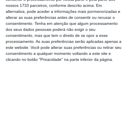
e continua a ser atual… embora difícil de manter. É que,
nossos 1733 parceiros, conforme descrito acima. Em
quando as ferramentas digitais se tornam tão
alternativa, pode aceder a informações mais pormenorizadas e
alterar as suas preferências antes de consentir ou recusar o
poderosas, há a tendência para começar a mascará-las
consentimento.
Tenha em atenção que algum processamento
de produto final. E não o são!
dos seus dados pessoais poderá não exigir o seu
consentimento, mas que tem o direito de se opor a esse
processamento. As suas preferências serão aplicadas apenas a
Aliás, este princípio de centralidade da história e do
este website. Você pode alterar suas preferências ou retirar seu
criador nunca foi tão relevante. E deve ser
consentimento a qualquer momento voltando a este site e
devidamente veiculado, para desconstruir quaisquer
clicando no botão "Privacidade" na parte inferior da página.
veleidades que visem confundir capacidade com valor.
Porque o que estamos prestes a enfrentar não é
escassez. É excesso. A IA vai democratizar a produção.
Vai aumentar drasticamente o conteúdo, e com isso
reduzir o custo de criação e facilitar o acesso. Mas
também implicará um efeito colateral inevitável, a
saturação, fruto da invasão do mercado com produto
mediano, à escala.