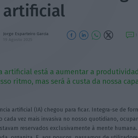
artificial
Jorge Esparteiro Garcia
1
19 Agosto 2025
a artificial está a aumentar a produtivida
osso ritmo, mas será à custa da nossa cap
ncia artificial (IA) chegou para ficar. Integra-se de for
 cada vez mais invasiva no nosso quotidiano, ocupa
estavam reservados exclusivamente à mente humana.
da, organiza. E, aos poucos, passamos de utilizadore