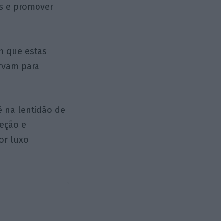
s e promover
om que estas
irvam para
é na lentidão de
eção e
or luxo