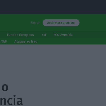
Entrar
Assinatura premium
Fundos Europeus
+M
ECO Avenida
a TAP
Ataque ao Irão
 o
ência