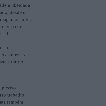
dade e liberdade
zado, desde o
 apagamos antes
ferência de
cial.
o são
am as nossas
vre-arbítrio.
 preciso
osso trabalho
. Mas também