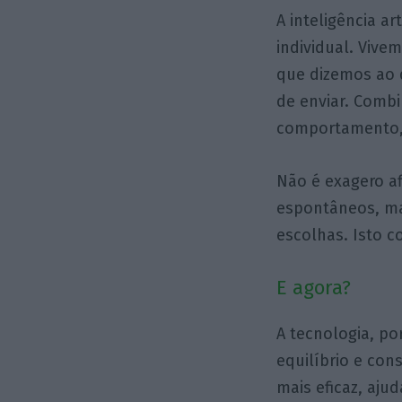
A inteligência a
individual. Viv
que dizemos ao 
de enviar. Combi
comportamento, 
Não é exagero a
espontâneos, ma
escolhas. Isto c
E agora?
A tecnologia, p
equilíbrio e cons
mais eficaz, aju