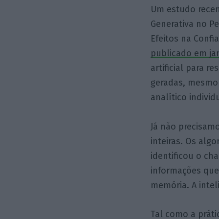
Um estudo recent
Generativa no P
Efeitos na Confi
publicado em jan
artificial para 
geradas, mesmo 
analítico indivi
Já não precisam
inteiras. Os alg
identificou o c
informações que
memória. A intel
Tal como a práti