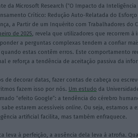
e da Microsoft Research (“O Impacto da Inteligência A
ensamento Crítico: Redução Auto-Relatada do Esforço 
ança, a Partir de um Inquérito com Trabalhadores do 
eiro de 2025
, revela que utilizadores que recorrem à i
responder a perguntas complexas tendem a confiar mai
quando estas contêm erros. Este comportamento red
dual e reforça a tendência de aceitação passiva da inf
os de decorar datas, fazer contas de cabeça ou escr
oritmos fazem isso por nós.
Um estudo
da Universidad
hamado “efeito Google”: a tendência do cérebro huma
 sabe estarem acessíveis
online
. Ou seja, estamos a e
igência artificial facilita, mas também enfraquece.
ca leva à perfeição, a ausência dela leva à atrofia. Q