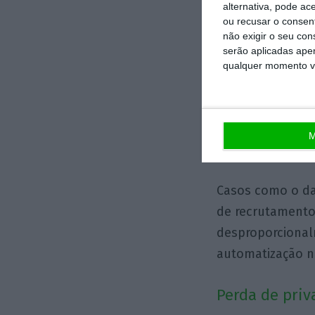
alternativa, pode ac
ou recusar o consen
Algoritmos co
não exigir o seu co
serão aplicadas apen
Outro problema c
qualquer momento vol
neutros, reprod
treinados. Seja 
IA pode ser tão
M
possibilidade de
Casos como o da
de recrutamento,
desproporcional
automatização n
Perda de pri