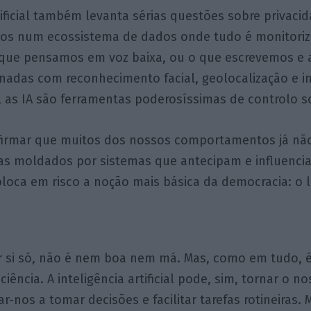
rtificial também levanta sérias questões sobre privaci
emos num ecossistema de dados onde tudo é monitori
que pensamos em voz baixa, ou o que escrevemos e
nadas com reconhecimento facial, geolocalização e in
as IA são ferramentas poderosíssimas de controlo so
firmar que muitos dos nossos comportamentos já nã
s moldados por sistemas que antecipam e influenci
oloca em risco a noção mais básica da democracia: o li
or si só, não é nem boa nem má. Mas, como em tudo, é
ciência. A inteligência artificial pode, sim, tornar o n
dar-nos a tomar decisões e facilitar tarefas rotineiras