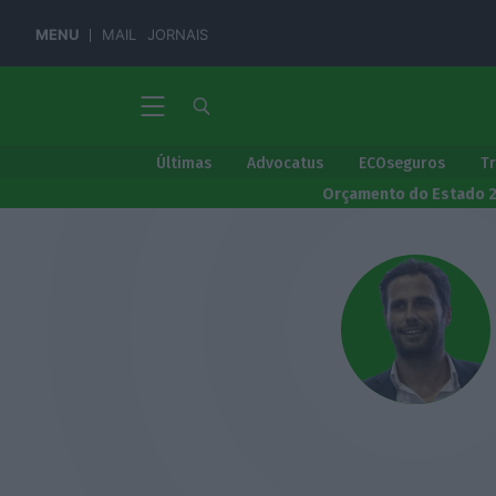
MENU
MAIL
JORNAIS
Últimas
Advocatus
ECOseguros
T
Orçamento do Estado 