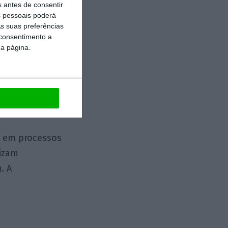
s antes de consentir
 pessoais poderá
s suas preferências
 consentimento a
ritmos não são
da página.
 com que são
ões judiciais, a
r e com menos
s em processos
lizam
g
. A