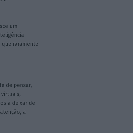
esce um
teligência
to que raramente
de de pensar,
virtuais,
os a deixar de
atenção, a