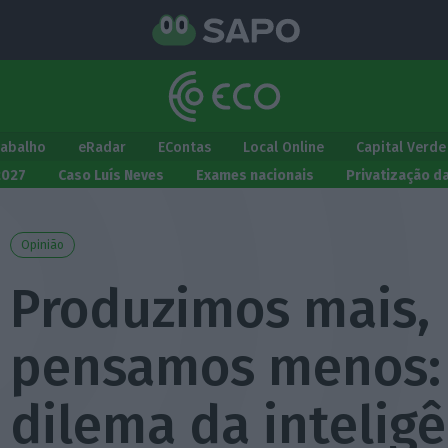
rabalho
eRadar
EContas
Local Online
Capital Verde
2027
Caso Luís Neves
Exames nacionais
Privatização d
Opinião
Produzimos mais,
pensamos menos:
dilema da intelig