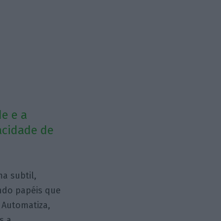
de e a
acidade de
ma subtil,
ndo papéis que
 Automatiza,
s a