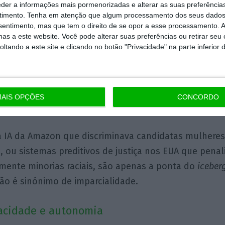
eder a informações mais pormenorizadas e alterar as suas preferência
timento.
Tenha em atenção que algum processamento dos seus dados
m opinião própria?
nsentimento, mas que tem o direito de se opor a esse processamento. A
as a este website. Você pode alterar suas preferências ou retirar seu
rítico é a normalização do viés algorítmico. Os algo
tando a este site e clicando no botão "Privacidade" na parte inferior 
uzem e amplificam preconceitos presentes nos dados
na seleção de currículos, concessão de crédito ou decis
 injusta quanto o mundo real. Só que em escala maio
AIS OPÇÕES
CONCORDO
 contestação.
 IA da Amazon que discriminava candidatas mulhere
 ou sistemas preditivos de justiça nos EUA que pena
mente minorias raciais, são apenas a ponta do
iceber
ão é sinónimo de imparcialidade.
vacidade e autonomia