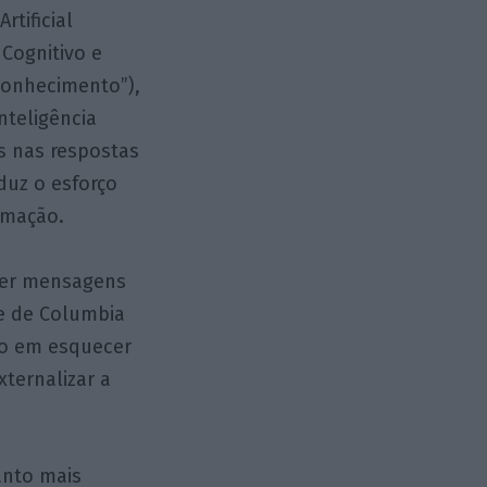
rtificial
Cognitivo e
Conhecimento”),
nteligência
s nas respostas
uz o esforço
ormação.
ever mensagens
e de Columbia
no em esquecer
xternalizar a
uanto mais