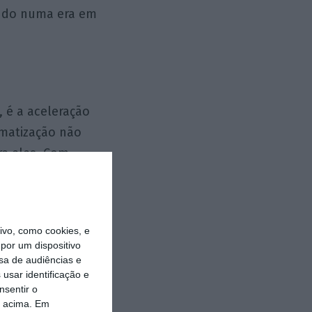
udo numa era em
, é a aceleração
omatização não
re eles. Com
 o que se espera
ina. A IA impõe
ritmos que não
vo, como cookies, e
 a promessa de
por um dispositivo
uem não
sa de audiências e
usar identificação e
tal, agora
nsentir o
o acima. Em