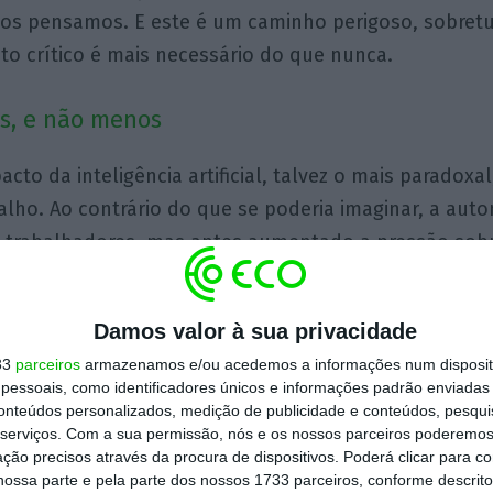
os pensamos. E este é um caminho perigoso, sobret
o crítico é mais necessário do que nunca.
s, e não menos
to da inteligência artificial, talvez o mais paradoxal
alho. Ao contrário do que se poderia imaginar, a aut
s trabalhadores, mas antes aumentado a pressão sob
ntes a otimizar rotinas e a identificar “ineficiências”,
es é que sejam tão produtivos quanto a própria máqu
Damos valor à sua privacidade
tempos de resposta, atribui tarefas com base em algo
33
parceiros
armazenamos e/ou acedemos a informações num dispositi
distraem e não precisam de pausas. Não raras vezes,
essoais, como identificadores únicos e informações padrão enviadas 
igital transforma-se numa máquina de vigilância. E q
conteúdos personalizados, medição de publicidade e conteúdos, pesqui
serviços.
Com a sua permissão, nós e os nossos parceiros poderemos 
o, fica para trás. Se antes falávamos de
burnout
digi
ção precisos através da procura de dispositivos. Poderá clicar para co
out
algorítmico.
ossa parte e pela parte dos nossos 1733 parceiros, conforme descrit