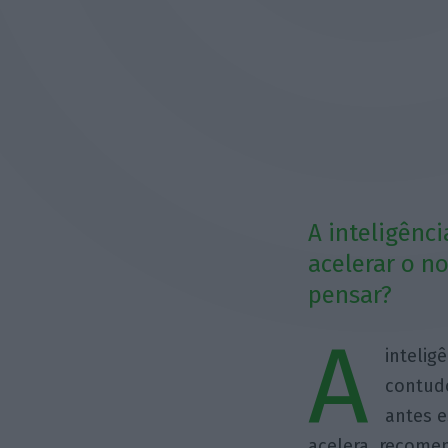
A inteligênci
acelerar o n
pensar?
A
inteligê
contudo
antes 
acelera, recomen