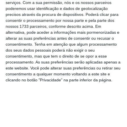
serviços.
Com a sua permissão, nós e os nossos parceiros
não se limitando a reagir e procurando,
poderemos usar identificação e dados de geolocalização
igualmente, antecipar e capacitar a economia
precisos através da procura de dispositivos. Poderá clicar para
nacional para quaisquer condicionalismos futuros
consentir o processamento por nossa parte e pela parte dos
nossos 1733 parceiros, conforme descrito acima. Em
(inclusive face à instabilidade geopolítica
alternativa, pode aceder a informações mais pormenorizadas e
observada a nível global).
alterar as suas preferências antes de consentir ou recusar o
consentimento.
Tenha em atenção que algum processamento
dos seus dados pessoais poderá não exigir o seu
O plano mobiliza cerca de 22,6 mil milhões de
consentimento, mas que tem o direito de se opor a esse
euros, um montante superior ao Plano de
processamento. As suas preferências serão aplicadas apenas a
Recuperação e Resiliência (PRR) ainda em vigor e
este website. Você pode alterar suas preferências ou retirar seu
consentimento a qualquer momento voltando a este site e
que se encontra em fase final de implementação,
clicando no botão "Privacidade" na parte inferior da página.
combinando financiamento público nacional,
fundos europeus e investimento privado. Esta
natureza híbrida pretende garantir um aumento
da escala dos investimentos, com uma clara
partilha de risco, mas tem implícito alguns
desafios que importa destacar: