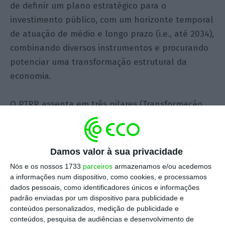
de definir um plano estratégico para o
investimento público, com um horizonte temporal
de atuação de médio e longo prazo (i.e., até 2034),
combinando diversos instrumentos e procurando
potenciar uma transformação estrutural da
economia.
O PTRR assenta em três pilares (Transformação,
Recuperação e Resiliência) que se encontram
enquadrados nessa ambição, procurando mitigar
os impactos diretos das catástrofes recentes, mas
Damos valor à sua privacidade
também apostando numa abordagem estrutural
Nós e os nossos 1733
parceiros
armazenamos e/ou acedemos
que, em última análise, contribua para reforçar a
a informações num dispositivo, como cookies, e processamos
dados pessoais, como identificadores únicos e informações
resiliência das infraestruturas, da rede energética
padrão enviadas por um dispositivo para publicidade e
e do sistema económico. Esta combinação confere
conteúdos personalizados, medição de publicidade e
ao PTRR um posicionamento político relevante,
conteúdos, pesquisa de audiências e desenvolvimento de