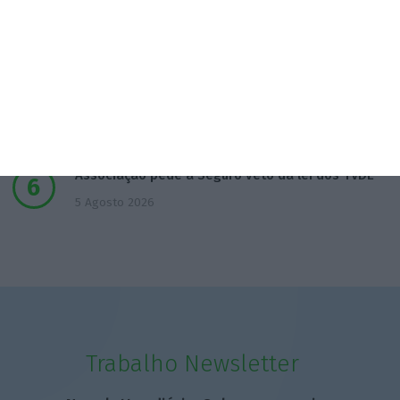
4 Agosto 2026
IGCP contrata “seguro” para travar custos com
Certificados
5 Agosto 2026
Associação pede a Seguro veto da lei dos TVDE
5 Agosto 2026
Trabalho Newsletter