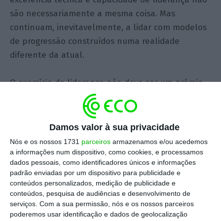
são necessariamente a mesma coisa. Mas
continuam, inevitavelmente, a lidar com modelos
de progressão construídos numa realidade
diferente da atual.
O exercício da liderança não deve ser um prémio,
pois representa uma mudança radical de função.
O problema é que muitas organizações continuam
Damos valor à sua privacidade
a confundir
performance
individual com
Nós e os nossos 1731
parceiros
armazenamos e/ou acedemos
capacidade de liderar pessoas. E essa confusão
a informações num dispositivo, como cookies, e processamos
dados pessoais, como identificadores únicos e informações
tem um custo elevado para as equipas, para os
padrão enviadas por um dispositivo para publicidade e
resultados e, muitas vezes, para os próprios
conteúdos personalizados, medição de publicidade e
profissionais promovidos.
conteúdos, pesquisa de audiências e desenvolvimento de
serviços.
Com a sua permissão, nós e os nossos parceiros
poderemos usar identificação e dados de geolocalização
As organizações continuam muitas vezes a