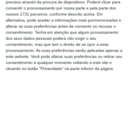
precisos através da procura de dispositivos. Poderá clicar para
escolher líderes com base no desempenho
consentir o processamento por nossa parte e pela parte dos
nossos 1731 parceiros, conforme descrito acima. Em
técnico, esperando depois competências
alternativa, pode aceder a informações mais pormenorizadas e
humanas que não faziam parte da função
alterar as suas preferências antes de consentir ou recusar o
anterior.
consentimento.
Tenha em atenção que algum processamento
dos seus dados pessoais poderá não exigir o seu
consentimento, mas que tem o direito de se opor a esse
A transição parece natural e raramente é simples.
processamento. As suas preferências serão aplicadas apenas a
Porque aquilo que fez daquela pessoa um
este website. Você pode alterar suas preferências ou retirar seu
consentimento a qualquer momento voltando a este site e
excelente técnico não é necessariamente aquilo
clicando no botão "Privacidade" na parte inferior da página.
que fará dela um bom líder. Um profissional
altamente valorizado pela sua capacidade de
execução, rapidez ou conhecimento técnico passa,
de repente, a ser responsável por desenvolver
pessoas, criar alinhamento, gerir conflitos, dar
feedback
, construir confiança e tomar decisões
através dos outros.