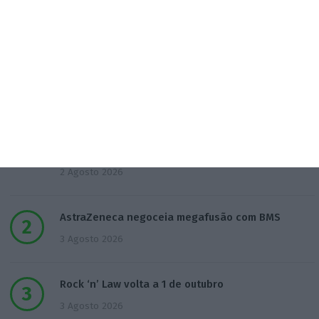
Populares
Francesa Barrière “vai mudar muito” casino da
Póvoa e está a avaliar jogo online
2 Agosto 2026
AstraZeneca negoceia megafusão com BMS
3 Agosto 2026
Rock ‘n’ Law volta a 1 de outubro
3 Agosto 2026