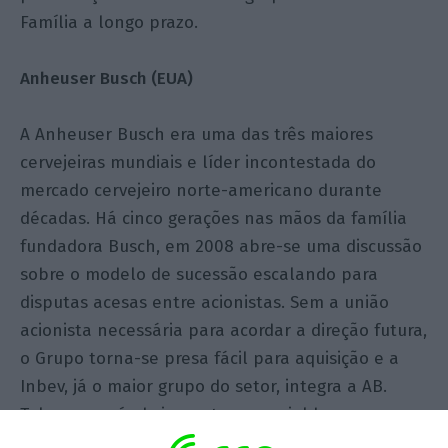
Família a longo prazo.
Anheuser Busch (EUA)
A Anheuser Busch era uma das três maiores
cervejeiras mundiais e líder incontestada do
mercado cervejeiro norte-americano durante
décadas. Há cinco gerações nas mãos da família
fundadora Busch, em 2008 abre-se uma discussão
sobre o modelo de sucessão escalando para
disputas acesas entre acionistas. Sem a união
acionista necessária para acordar a direção futura,
o Grupo torna-se presa fácil para aquisição e a
Inbev, já o maior grupo do setor, integra a AB.
Takeaway – é obviamente essencial haver um
plano de sucessão com forte suporte do foro