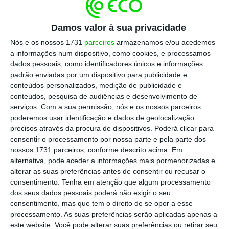
acionista ao longo de toda a vida de um grupo
familiar.
Damos valor à sua privacidade
Nós e os nossos 1731
parceiros
armazenamos e/ou acedemos
Blockbuster (EUA)
a informações num dispositivo, como cookies, e processamos
dados pessoais, como identificadores únicos e informações
padrão enviadas por um dispositivo para publicidade e
Inicialmente uma empresa familiar, a Blockbuster
conteúdos personalizados, medição de publicidade e
foi chave na nossa geração porque era a única
conteúdos, pesquisa de audiências e desenvolvimento de
serviços.
Com a sua permissão, nós e os nossos parceiros
forma de ter acesso a uma boa escolha de filmes
poderemos usar identificação e dados de geolocalização
… e as multas astronómicas quando nos
precisos através da procura de dispositivos. Poderá clicar para
esqueciamos de devolver as cassetes inspiraram a
consentir o processamento por nossa parte e pela parte dos
nossos 1731 parceiros, conforme descrito acima. Em
EMEL. Sabia que tiveram oportunidade de comprar
alternativa, pode aceder a informações mais pormenorizadas e
a Netflix quando esta surge? Pois bem, a família
alterar as suas preferências antes de consentir ou recusar o
recusou… decidiram manter-se no negócio
consentimento.
Tenha em atenção que algum processamento
dos seus dados pessoais poderá não exigir o seu
brick&mortar. Em 2010 a Blockbuster acaba morta
consentimento, mas que tem o direito de se opor a esse
pelas plataformas de
streaming
, em particular a…
processamento. As suas preferências serão aplicadas apenas a
Netflix. Takeaway: anos de alta rentabilidade
este website. Você pode alterar suas preferências ou retirar seu