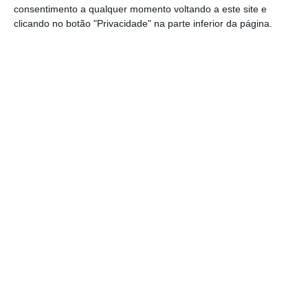
consentimento a qualquer momento voltando a este site e
amoleceram a família que ou não soube construir
clicando no botão "Privacidade" na parte inferior da página.
um horizonte de evolução da sua indústria ou
tapou o sol com a peneira e não quis ver um
futuro óbvio e inevitável.
Cadbury (Reino Unido)
A família Cadbury é conhecida pelo seu negócio
de chocolate, fundado em 1824 por John Cadbury
e que conquistou o coração dos ingleses ao longo
de gerações. O negócio prosperou sob controlo
familiar por muitos anos até que decidiram fundir
a empresa com a Schweppes, achando que as
sinergias e o crescimento combinado permitiria
compensar a diluição do controlo. Não foi assim, a
fusão levou a perdas e o gigante americano Kraft