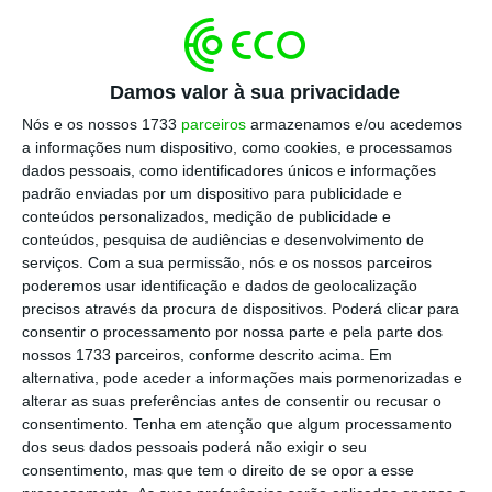
ocultos do descontrolo orçamental. Num contexto
de União Económica e Monetária, em que a
política monetária deixou de ser um instrumento
Damos valor à sua privacidade
nacional, esta função assume um valor ainda
Nós e os nossos 1733
parceiros
armazenamos e/ou acedemos
mais estratégico.
a informações num dispositivo, como cookies, e processamos
dados pessoais, como identificadores únicos e informações
Esse papel foi plenamente assumido durante os
padrão enviadas por um dispositivo para publicidade e
conteúdos personalizados, medição de publicidade e
primeiros anos sob a presidência de Teodora
conteúdos, pesquisa de audiências e desenvolvimento de
Cardoso. Economista com uma carreira longa e
serviços.
Com a sua permissão, nós e os nossos parceiros
prestigiada no Banco de Portugal, Teodora reunia
poderemos usar identificação e dados de geolocalização
precisos através da procura de dispositivos. Poderá clicar para
uma combinação rara de autoridade técnica,
consentir o processamento por nossa parte e pela parte dos
independência intelectual e estatura moral. A sua
nossos 1733 parceiros, conforme descrito acima. Em
palavra tinha peso próprio e o CFP afirmou-se
alternativa, pode aceder a informações mais pormenorizadas e
alterar as suas preferências antes de consentir ou recusar o
então como uma instituição interventiva, com
consentimento.
Tenha em atenção que algum processamento
pareceres diretos, alertas públicos frequentes e
dos seus dados pessoais poderá não exigir o seu
presença regular no debate mediático. Essa
consentimento, mas que tem o direito de se opor a esse