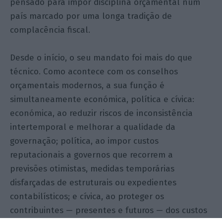
pensado para impor disciplina orçamental num
país marcado por uma longa tradição de
complacência fiscal.
Desde o início, o seu mandato foi mais do que
técnico. Como acontece com os conselhos
orçamentais modernos, a sua função é
simultaneamente económica, política e cívica:
económica, ao reduzir riscos de inconsistência
intertemporal e melhorar a qualidade da
governação; política, ao impor custos
reputacionais a governos que recorrem a
previsões otimistas, medidas temporárias
disfarçadas de estruturais ou expedientes
contabilísticos; e cívica, ao proteger os
contribuintes — presentes e futuros — dos custos