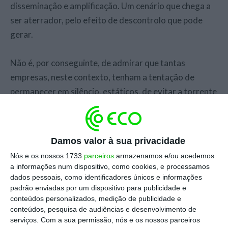
disseminação e amplificação. Um cenário que chega a
ser aterrador, pelo efeito de descontrolo que pode
gerar.
Não é, por conseguinte, de admirar que tantas
empresas, neste contexto, tenham a tentação de
permanecer em silêncio, estáticos, de evitar a torrente
de comunicação e, sobretudo, de contornar a aparente
perda de controlo que esta prefigura.
Damos valor à sua privacidade
Porém a prudência não pode ser confundida com
Nós e os nossos 1733
parceiros
armazenamos e/ou acedemos
ausência. Esta última pode, efetivamente, dar a ilusão
a informações num dispositivo, como cookies, e processamos
de prudência, mas reveste-se de muito maior risco do
dados pessoais, como identificadores únicos e informações
padrão enviadas por um dispositivo para publicidade e
que uma presença comunicacional estratégica e
conteúdos personalizados, medição de publicidade e
cirúrgica. Uma empresa ausente terá sempre
conteúdos, pesquisa de audiências e desenvolvimento de
dificuldade em ser prudente, porque perde a
serviços.
Com a sua permissão, nós e os nossos parceiros