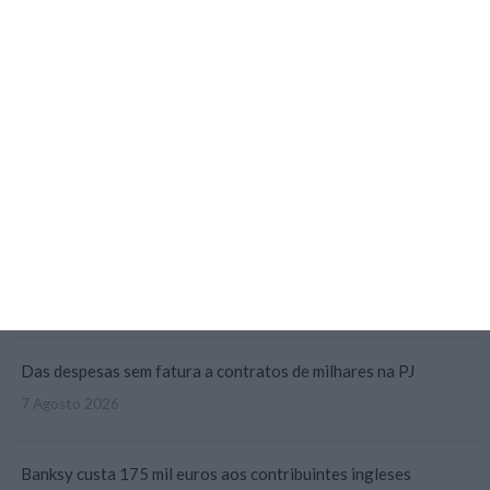
Polícia propôs mais câmaras na AR, mas partidos recusaram
5 Agosto 2026
Marinha com ok de 21 milhões para modernizar base do Alfeite
6 Agosto 2026
Galp reclama “tratamento equitativo” após nova taxa
7 Agosto 2026
Das despesas sem fatura a contratos de milhares na PJ
7 Agosto 2026
Banksy custa 175 mil euros aos contribuintes ingleses