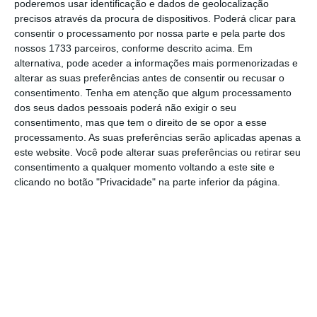
poderemos usar identificação e dados de geolocalização
oportunidade de criar a base de relação com os seus
precisos através da procura de dispositivos. Poderá clicar para
públicos. Não estabelece proximidade, não constrói
consentir o processamento por nossa parte e pela parte dos
compreensão, não sedimenta perceções positivas que
nossos 1733 parceiros, conforme descrito acima. Em
alternativa, pode aceder a informações mais pormenorizadas e
possam vir a servir de suporte a um sentimento crucial
alterar as suas preferências antes de consentir ou recusar o
para a boa reputação: a confiança.
consentimento.
Tenha em atenção que algum processamento
dos seus dados pessoais poderá não exigir o seu
consentimento, mas que tem o direito de se opor a esse
Uma marca que só “aparece” quando precisa de
processamento. As suas preferências serão aplicadas apenas a
defender uma decisão ou responder a críticas, chega
este website. Você pode alterar suas preferências ou retirar seu
tarde a uma conversa que nunca ajudou a construir. E o
consentimento a qualquer momento voltando a este site e
clicando no botão "Privacidade" na parte inferior da página.
que está a fazer, na verdade, é a alimentar um vazio
que mais facilmente jogará contra a empresa do que a
favor. Se as empresas não demarcam um espaço, onde
habita a sua história e se relacionam com os seus
públicos, todo o território fica à disposição de quem
quiser contar a mesma história. A perspetiva é que
será certamente outra…