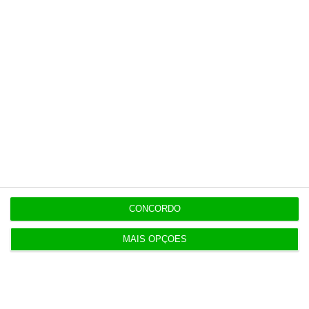
Esta assinatura é uma forma de apoiar o ECO
e os seus jornalistas. A nossa contrapartida é
o jornalismo independente, rigoroso e
credível.
Assine já!
Veja todos os planos!
CONCORDO
MAIS OPÇÕES