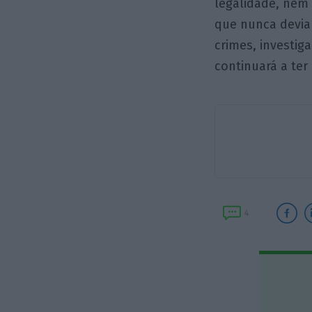
legalidade, nem 
que nunca devia t
crimes, investig
continuará a ter
4