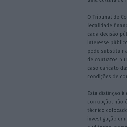
uma cultura de 
O Tribunal de Co
legalidade finan
cada decisão púb
interesse públic
pode substituir 
de contratos num
caso caricato da
condições de co
Esta distinção é 
corrupção, não é
técnico colocad
investigação cr