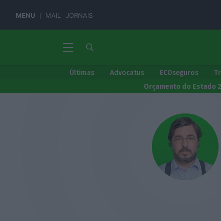
MENU
MAIL
JORNAIS
Últimas
Advocatus
ECOseguros
T
Orçamento do Estado 