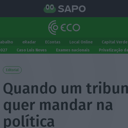
rabalho
eRadar
EContas
Local Online
Capital Verde
2027
Caso Luís Neves
Exames nacionais
Privatização d
Editorial
Quando um tribun
quer mandar na
política