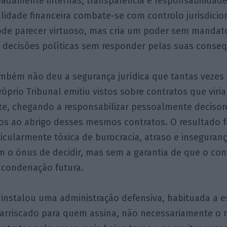
adamente internas, transparência e responsabilidade 
lidade financeira combate-se com controlo jurisdicion
ode parecer virtuoso, mas cria um poder sem mandat
r decisões políticas sem responder pelas suas conseq
ambém não deu a segurança jurídica que tantas vezes 
óprio Tribunal emitiu vistos sobre contratos que viria
nte, chegando a responsabilizar pessoalmente decisor
os ao abrigo desses mesmos contratos. O resultado 
cularmente tóxica de burocracia, atraso e inseguranç
m o ónus de decidir, mas sem a garantia de que o con
 condenação futura.
 instalou uma administração defensiva, habituada a e
rriscado para quem assina, não necessariamente o 