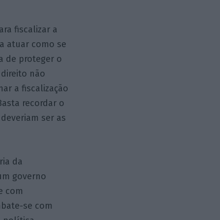
ra fiscalizar a
 a atuar como se
a de proteger o
direito não
ar a fiscalização
Basta recordar o
e deveriam ser as
ria da
 um governo
se com
ombate-se com