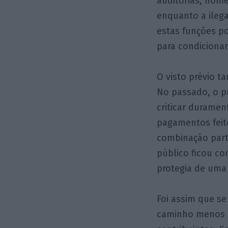
auditorias, nome
enquanto a ilega
estas funções p
para condiciona
O visto prévio t
No passado, o pr
criticar durame
pagamentos feit
combinação parti
público ficou co
protegia de uma
Foi assim que se
caminho menos a