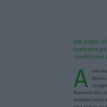
Um órgão cria
contratos pú
condicionar d
A
reforma
deixou
coragem
financeira dos c
decisões polític