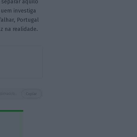
 separar aquilo
 quem investiga
alhar, Portugal
z na realidade.
https://eco.sapo.pt/opiniao/quando-um-tribunal-quer-mandar-na-politica/
Copiar