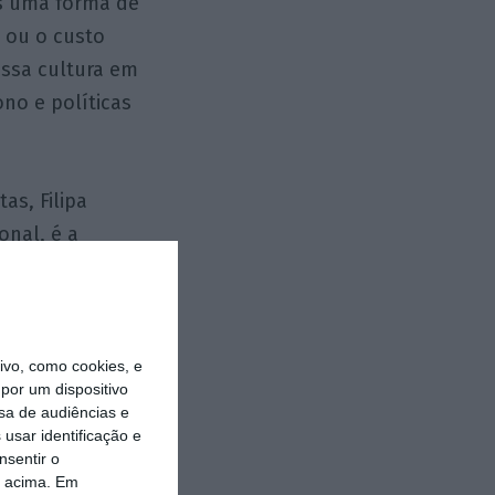
es uma forma de
 ou o custo
essa cultura em
ono e políticas
as, Filipa
onal, é a
rlamento tem
overno tem
presentar
stência
vo, como cookies, e
por um dispositivo
ê-lo, de forma
sa de audiências e
usar identificação e
nsentir o
o acima. Em