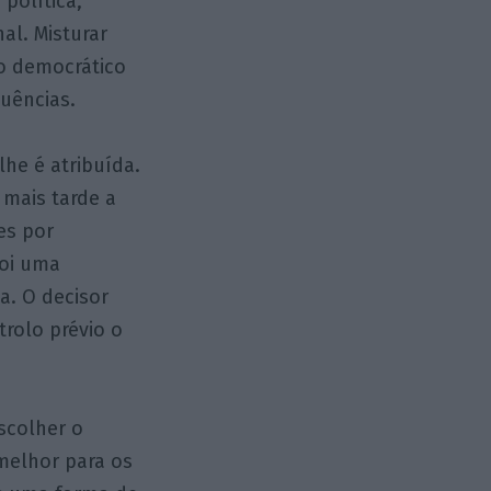
política,
al. Misturar
o democrático
uências.
lhe é atribuída.
 mais tarde a
es por
foi uma
a. O decisor
trolo prévio o
scolher o
melhor para os