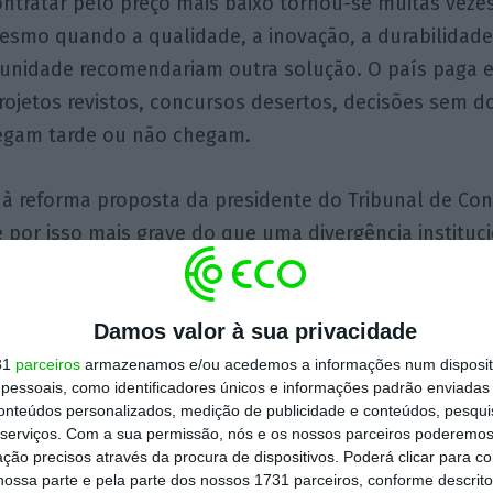
ontratar pelo preço mais baixo tornou-se muitas vez
esmo quando a qualidade, a inovação, a durabilidade
munidade recomendariam outra solução. O país paga 
rojetos revistos, concursos desertos, decisões sem d
egam tarde ou não chegam.
 à reforma proposta da presidente do Tribunal de Cont
 por isso mais grave do que uma divergência instituci
 poder que se habituou a não ser contrariado. O Pa
 redefinir os limites da fiscalização financeira, e o G
Damos valor à sua privacidade
a propor essa mudança. O Tribunal tem o direito de a
cos, mas não tem o direito de transformar a sua resi
31
parceiros
armazenamos e/ou acedemos a informações num dispositi
essoais, como identificadores únicos e informações padrão enviadas 
 pressão política sobre o legislador, como está a faz
conteúdos personalizados, medição de publicidade e conteúdos, pesqui
ada.
serviços.
Com a sua permissão, nós e os nossos parceiros poderemos 
ção precisos através da procura de dispositivos. Poderá clicar para co
ossa parte e pela parte dos nossos 1731 parceiros, conforme descrit