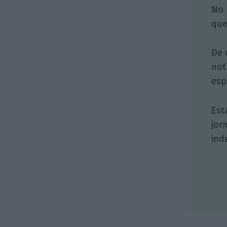
No 
que
De 
not
esp
Est
jor
ind