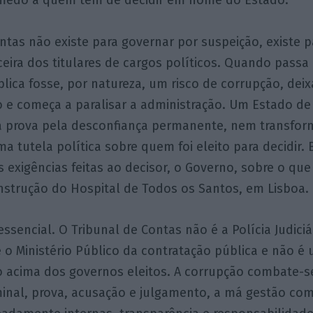
medo a quem tem de decidir em nome do Estado.
ntas não existe para governar por suspeição, existe pa
ceira dos titulares de cargos políticos. Quando passa
lica fosse, por natureza, um risco de corrupção, deix
o e começa a paralisar a administração. Um Estado de 
a prova pela desconfiança permanente, nem transform
a tutela política sobre quem foi eleito para decidir. 
s exigências feitas ao decisor, o Governo, sobre o qu
nstrução do Hospital de Todos os Santos, em Lisboa.
essencial. O Tribunal de Contas não é a Polícia Judiciá
 o Ministério Público da contratação pública e não é
o acima dos governos eleitos. A corrupção combate-
iminal, prova, acusação e julgamento, a má gestão c