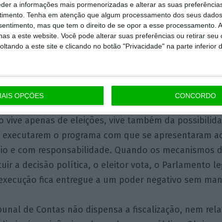
uar agora, ou se for politicamente derrotado por esta
eder a informações mais pormenorizadas e alterar as suas preferência
timento.
Tenha em atenção que algum processamento dos seus dados
rada pela presidente do Tribunal de Contas, a consequ
nsentimento, mas que tem o direito de se opor a esse processamento. A
Ficará estabelecido que qualquer reforma destinada a
as a este website. Você pode alterar suas preferências ou retirar seu
cisão ao poder político pode ser bloqueada por quem
tando a este site e clicando no botão "Privacidade" na parte inferior 
gramas, não responde perante os eleitores e não sup
oca. Dito de outra forma, já não estará apenas em ca
rá em causa a capacidade do sistema democrático par
AIS OPÇÕES
CONCORDO
 vive apenas de eleições, vive também da possibilid
s executarem o programa com que se apresentaram ao
ínio e com responsabilidade. Quando os mecanismos d
uir a decisão política, o eleitor vota, o Parlamento l
execução fica entregue a um poder negativo sem man
bunal de Contas não dispensa a fiscalização, nem relat