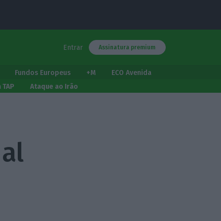
Entrar
Assinatura premium
Fundos Europeus
+M
ECO Avenida
a TAP
Ataque ao Irão
al