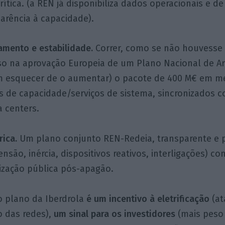
rítica. (a REN já disponibiliza dados operacionais e d
arência à capacidade).
amento e estabilidade.
Correr, como se não houvesse
aso na aprovação Europeia de um Plano Nacional de 
m esquecer de o aumentar) o pacote de 400 M€ em me
os de capacidade/serviços de sistema, sincronizados 
a centers.
ica.
Um plano conjunto REN-Redeia, transparente e p
ensão, inércia, dispositivos reativos, interligações) c
ização pública pós-apagão.
 plano da Iberdrola
é um incentivo à eletrificação
(at
 das redes),
um sinal para os investidores
(mais peso 