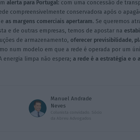
 um
alerta para Portugal
: com uma concessão de transp
ede compreensivelmente conservadora após o apagão
 e
as margens comerciais apertaram
. Se queremos atra
sta e de outras empresas, temos de apostar na
estab
uções de armazenamento,
oferecer previsibilidade, 
o num modelo em que a rede é operada por um ún
A energia limpa não espera;
a rede é a estratégia e 
Manuel Andrade
Neves
Colunista convidado. Sócio
da Abreu Advogados