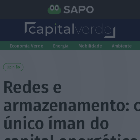
Economia Verde
Energia
Mobilidade
Ambiente
Opinião
Redes e
armazenamento: 
único íman do