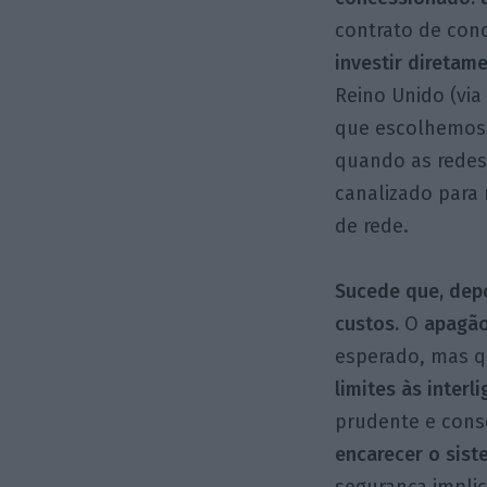
contrato de con
investir diretam
Reino Unido (vi
que escolhemos,
quando as redes
canalizado para 
de rede.
Sucede que, dep
custos.
O
apagão
esperado, mas q
limites às inter
prudente e cons
encarecer o sis
segurança impli