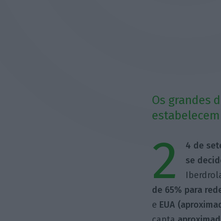
Os grandes d
estabelecem 
2
4 de set
se decid
Iberdro
de 65% para red
e
EUA (aproxima
capta
aproxima