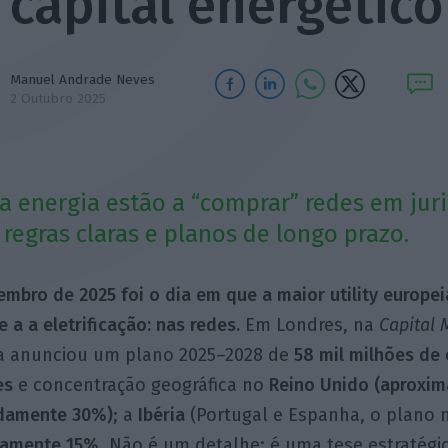
capital energético
Manuel Andrade Neves
2 Outubro 2025
a energia estão a “comprar” redes em jur
regras claras e planos de longo prazo.
embro de 2025 foi o dia em que a maior utility europ
e a a eletrificação: nas redes.
Em Londres, na
Capital 
la anunciou um plano 2025–2028 de
58 mil milhões de
es
e concentração geográfica no
Reino Unido (aproxi
damente 30%)
; a
Ibéria
(Portugal e Espanha, o plano n
damente 15%
. Não é um detalhe: é uma tese estratégic