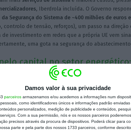
ercializadores
, Iberdrola incluída. O Governo resp
o da Segurança do Sistema de ~400 milhões de euros 
 controlo de tensão, reforços), um passo na direção
 de investimento em redes que a própria UE vem sina
certamente, uma gota na segurança do abastecimento
pelo capital no setor energético
 urgentes
Damos valor à sua privacidade
egulatória em redes.
Ciclos plurianuais com métricas 
33
parceiros
armazenamos e/ou acedemos a informações num dispositi
ntivos à qualidade e resiliência) aproximam-nos do m
essoais, como identificadores únicos e informações padrão enviadas 
 de capital. O nosso modelo assente no
Regulamento 
conteúdos personalizados, medição de publicidade e conteúdos, pesqui
 permitidos/RAB+WACC) com o
Regulamento da Qualida
serviços.
Com a sua permissão, nós e os nossos parceiros poderemos 
ção precisos através da procura de dispositivos. Poderá clicar para co
alizações por continuidade e qualidade), enquadrados
ossa parte e pela parte dos nossos 1733 parceiros, conforme descrit