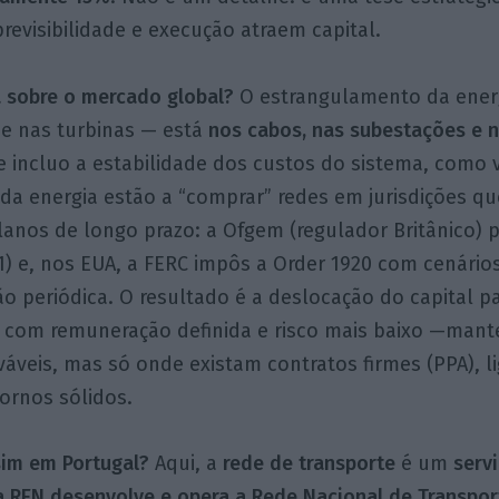
previsibilidade e execução atraem capital.
a sobre o mercado global?
O estrangulamento da energ
 e nas turbinas — está
nos cabos, nas subestações e n
 incluo a estabilidade dos custos do sistema, como 
 da energia estão a “comprar” redes em jurisdições 
planos de longo prazo: a Ofgem (regulador Britânico) p
1) e, nos EUA, a FERC impôs a Order 1920 com cenári
ão periódica. O resultado é a deslocação do capital p
s com remuneração definida e risco mais baixo —ma
áveis, mas só onde existam contratos firmes (PPA), l
ornos sólidos.
sim em Portugal?
Aqui, a
rede de transporte
é um
serv
a REN desenvolve e opera a Rede Nacional de Transpor