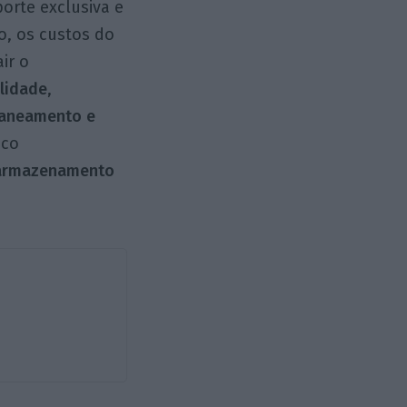
orte exclusiva e
, os custos do
ir o
ilidade
,
planeamento e
ico
o armazenamento