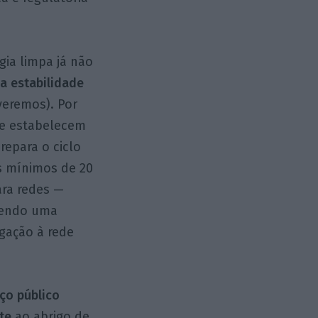
ia limpa já não
a estabilidade
veremos). Por
que estabelecem
repara o ciclo
os mínimos de 20
ara redes —
ntendo uma
igação à rede
iço público
te
ao abrigo de