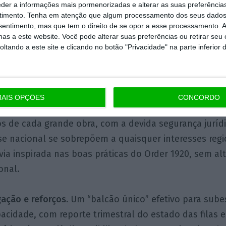
 Operação das Redes
e pelo
planeamento plurianual d
eder a informações mais pormenorizadas e alterar as suas preferência
timento.
Tenha em atenção que algum processamento dos seus dados
 decenal, nunca foram consentâneos com os ciclos 
nsentimento, mas que tem o direito de se opor a esse processamento. A
e necessários para os investidores neste mercado.
as a este website. Você pode alterar suas preferências ou retirar seu
tando a este site e clicando no botão "Privacidade" na parte inferior 
stress-tests e execução vinculativa
. Portugal já dis
DIRD-E (5 anos). O passo seguinte é reforçar a metod
anos para acomodar novas cargas e rotas de exportaç
AIS OPÇÕES
CONCORDO
te e distribuição num calendário público de reforços e
s de cada grande obra, com a devida segurança juríd
se nacional se sobrepõem a quaisquer interesses regi
via inspirada nas boas práticas do Order 1920, sem al
onal.
gação e reforços.
Um “balcão único” efetivo para sube
cidade, com reporte trimestral do estado das filas e