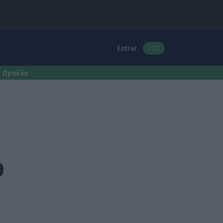
Entrar
ECO
Opinião
o