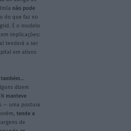
drola
não pode
o do que faz no
grid. É o modelo
tem implicações:
l tenderá a ser
pital em ativos
as também…
lguns dizem
REN
manteve
as — uma postura
 porém,
tende a
margens de
sionando
as