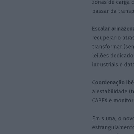
zonas de carga c
passar da transp
Escalar armazen
recuperar o atr
transformar (se
leilões dedicad
industriais e dat
Coordenação ibér
a estabilidade (t
CAPEX e monitor
Em suma, o novo
estrangulamento