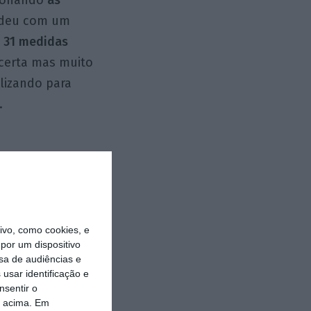
ondeu com um
e 31 medidas
 certa mas muito
lizando para
.
:
conhecidas ex-
vo, como cookies, e
odelo RIIO e
por um dispositivo
Tarifário da
sa de audiências e
de de Serviço
usar identificação e
nsentir o
 pelo
o acima. Em