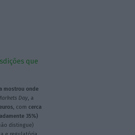
isdições que
eia mostrou onde
Markets Day
, a
 euros
, com
cerca
madamente 35%)
ão distingue)
a e regulatória