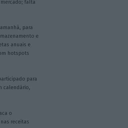
e mercado; falta
 amanhã, para
Armazenamento e
tas anuais e
com hotspots
articipado para
om calendário,
aca o
nas receitas