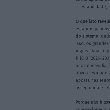
— estabilidade, 
O que isto revel
está nos painéis
do sistema
(onde
isso, os grandes
regras claras e 
RIIO-3 (2026–203
anos e reavaliaç
ativos regulado
aposta nas renov
assegurada e ret
Porque não é as
concessionado: 