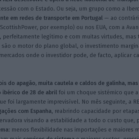
cessão com o Estado. Ou seja, um grupo como a Iber
ente em redes de transporte em Portugal
— ao contrári
a ScottishPower, por exemplo) ou nos EUA, com a Avan
 perfeitamente legítimo e com muitas virtudes, mas 
 são o motor do plano global, o investimento margina
mercados onde o investidor pode, de facto, aplicar ca
ois do apagão, muita cautela e caldos de galinha, m
 ibérico de 28 de abril
foi um choque sistémico que a
ue foi largamente imprevisível. No mês seguinte, a 
ligações com Espanha
, reabrindo capacidade por etap
ervadora visando a estabilidade a todo o custo que,
tema
: menos flexibilidade nas importações e maiores 
cam mais
serviços de sistema
e maiores custos, pres