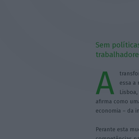
Sem política
trabalhadores
A
transfo
essa a 
Lisboa,
afirma como uma
economia – da in
Perante esta mud
competências pa