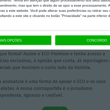
timento.
Tenha em atenção que algum processamento dos seus dados
nsentimento, mas que tem o direito de se opor a esse processamento. A
as a este website. Você pode alterar suas preferências ou retirar seu
tando a este site e clicando no botão "Privacidade" na parte inferior 
Assine o ECO Premium
momento em que a informação é mais importante do
 nunca, apoie o jornalismo independente e rigoroso.
AIS OPÇÕES
CONCORDO
que forma? Assine o ECO Premium e tenha acesso a
ícias exclusivas, à opinião que conta, às reportagens 
eciais que mostram o outro lado da história.
a assinatura é uma forma de apoiar o ECO e os seus
nalistas. A nossa contrapartida é o jornalismo
ependente, rigoroso e credível.