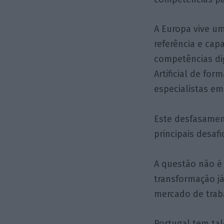
A Europa vive um
referência e ca
competências dig
Artificial de f
especialistas em
Este desfasamen
principais desaf
A questão não é s
transformação já
mercado de trab
Portugal tem ta