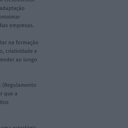
 adaptação
aproximar
dias empresas.
ostar na formação
 criatividade e
render ao longo
ct (Regulamento
ir que a
itos