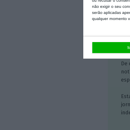
ou recusar o consen
não exigir o seu co
serão aplicadas apen
qualquer momento vol
No 
que
M
De 
not
esp
Est
jor
ind