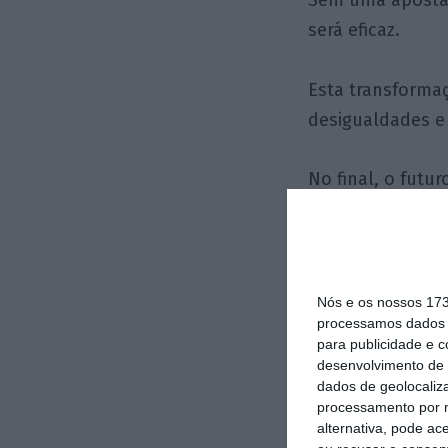
Sem uma aposta 
será eficaz.
Esta transforma
desigualdades e e
No final, o futu
como preparamos 
Nós e os nossos 17
processamos dados p
para publicidade e 
desenvolvimento de 
dados de geolocaliza
processamento por n
alternativa, pode ac