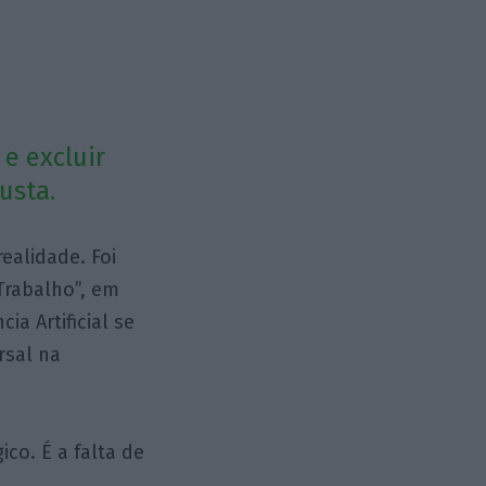
e excluir
usta.
ealidade. Foi
Trabalho”, em
ia Artificial se
rsal na
co. É a falta de