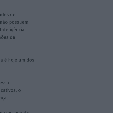
dades de
s não possuem
Inteligência
hões de
na é hoje um dos
 essa
cativos, o
nça.
m crescimento.