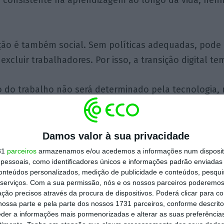
consistente na aprendizagem ao longo da vida, nen
ção é também social. Sem políticas adequadas, pode 
xcluir trabalhadores. Por isso, a transição digital tem
ro do trabalho não será determinado pela tecnologia,
as pessoas para a utilizar.
Damos valor à sua privacidade
31
parceiros
armazenamos e/ou acedemos a informações num dispositi
Sérgio Humberto
essoais, como identificadores únicos e informações padrão enviadas 
Eurodeputado
conteúdos personalizados, medição de publicidade e conteúdos, pesqui
serviços.
Com a sua permissão, nós e os nossos parceiros poderemos 
ção precisos através da procura de dispositivos. Poderá clicar para co
ossa parte e pela parte dos nossos 1731 parceiros, conforme descrit
eder a informações mais pormenorizadas e alterar as suas preferência