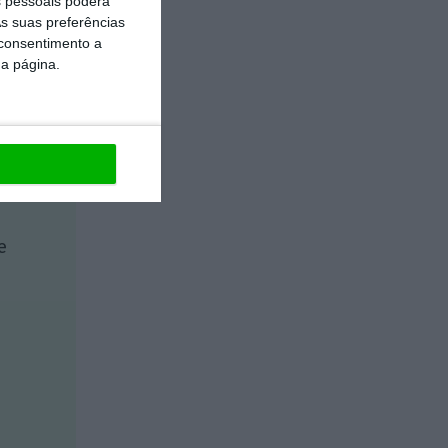
 pessoais poderá
s suas preferências
 consentimento a
da página.
e