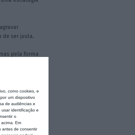
huma estratégia
agravar
 de ser justa.
 mas pela forma
vo, como cookies, e
por um dispositivo
sa de audiências e
usar identificação e
nsentir o
o acima. Em
https://eco.sapo.pt/opiniao/reprogramar-o-trabalho-comeca-nas-competencias/
Copiar
s antes de consentir