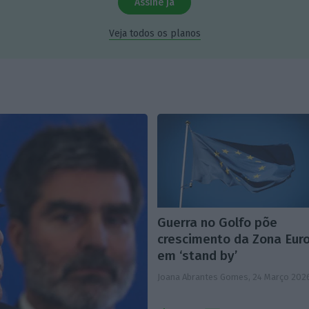
Assine já
Veja todos os planos
Guerra no Golfo põe
crescimento da Zona Eur
em ‘stand by’
Joana Abrantes Gomes,
24 Março 202